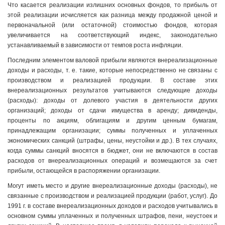
Что касается реализации излишних основных фондов, то прибыль от
этой реализации исчисляется как разница между продажной ценой и
первоначальной (или остаточной) стоимостью фондов, которая
увеличивается на соответствующий индекс, законодательно
устанавливаемый в зависимости от темпов роста инфляции.
Последним элементом валовой прибыли являются внереализационные
доходы и расходы, т. е. такие, которые непосредственно не связаны с
производством и реализацией продукции. В составе этих
внереализационных результатов учитываются следующие доходы
(расходы): доходы от долевого участия в деятельности других
организаций; доходы от сдачи имущества в аренду; дивиденды,
проценты по акциям, облигациям и другим ценным бумагам,
принадлежащим организации; суммы полученных и уплаченных
экономических санкций (штрафы, цены, неустойки и др.). В тех случаях,
когда суммы санкций вносятся в бюджет, они не включаются в состав
расходов от внереализационных операций и возмещаются за счет
прибыли, остающейся в распоряжении организации.
Могут иметь место и другие внереализационные доходы (расходы), не
связанные с производством и реализацией продукции (работ, услуг). До
1991 г. в составе внереализационных доходов и расходов учитывались в
основном суммы уплаченных и полученных штрафов, пени, неустоек и