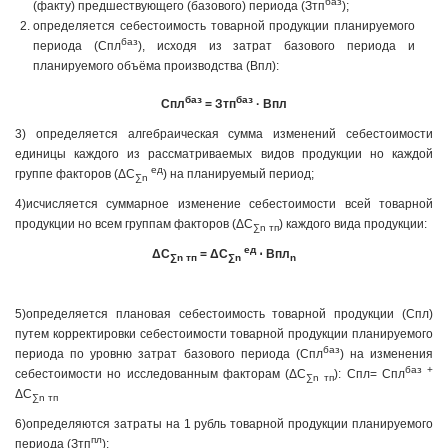
баз
(факту) предшествующего (базового) периода (Зтп
);
определяется себестоимость товарной продукции планируемого
баз
периода (Спл
), исходя из затрат базового периода и
планируемого объёма производства (Впл):
баз
баз
Спл
= Зтп
·
Впл
3) определяется алгебраическая сумма изменений себестоимости
единицы каждого из рассматриваемых видов продукции но каждой
ед
группе факторов (ΔС
) на планируемый период;
∑
n
4)исчисляется суммарное изменение себестоимости всей товарной
продукции но всем группам факторов (ΔС
) каждого вида продукции:
∑
n
тп
ед
ΔС
= ΔС
⋅
Впл
∑
n
тп
∑
n
n
5)определяется плановая себестоимость товарной продукции (Спл)
путем корректировки себестоимости товарной продукции планируемого
баз
периода по уровню затрат базового периода (Спл
) на изменения
баз +
себестоимости но исследованным факторам (ΔС
): Спл= Спл
∑
n
тп
ΔС
∑
n
тп
6)определяются затраты на 1 рубль товарной продукции планируемого
пл
периода (Зтп
):