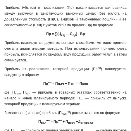
Прибыль (убыток) от реализации (Пр) рассчитывается как разница
между выручкой в действующих рыночных ценах (без налога на
добавленную стоимость (НДС), акцизов и таможенных пошлин) и её
себестоимостью (Сед) с учётом объёма продаж (Вр) по формуле
Пр = ∑(Ц
— С
) · Вр
ед
ед
Прибыль планируется двумя основными способами: методом прямого
счёта и аналитическим методом. При использовании прямого счета
прибыль, исчисляется по каждому виду продукции, работ, услуг, а затем
суммируется.
пл
Прибыль от реализации товарной продукции (Пр
) планируется
следующим образом:
пл
Пр
= Пнач + Птп — Пкон
где: П
, П
— прибыль в товарных остатках соответственно на
нач
кон
начало и конец планируемого периода; П
— прибыль от выпуска
тп
товарной продукции в планируемом периоде.
пл
Балансовая (валовая) прибыль (П
) рассчитывается по формуле:
вал
пл
пл
П
= Пр
+ П
+Д
вал
проч
внереал
где: П
— прибыль от прочей реализации; Д
— сальдо доходов