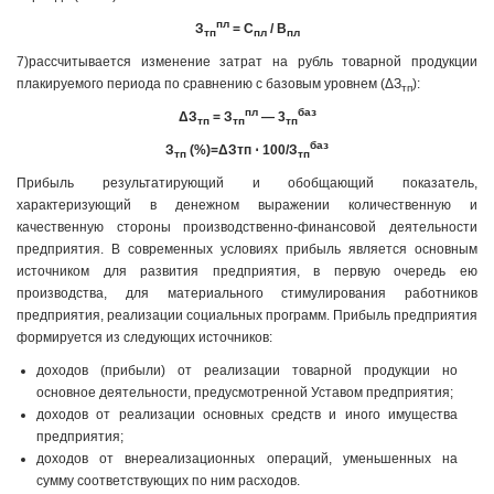
пл
З
= С
/ В
тп
пл
пл
7)рассчитывается изменение затрат на рубль товарной продукции
плакируемого периода по сравнению с базовым уровнем (ΔЗ
):
тп
пл
баз
ΔЗ
= З
— 3
тп
тп
тп
баз
З
(%)=ΔЗтп ⋅
100/З
тп
тп
Прибыль результатирующий и обобщающий показатель,
характеризующий в денежном выражении количественную и
качественную стороны производственно-финансовой деятельности
предприятия. В современных условиях прибыль является основным
источником для развития предприятия, в первую очередь ею
производства, для материального стимулирования работников
предприятия, реализации социальных программ. Прибыль предприятия
формируется из следующих источников:
доходов (прибыли) от реализации товарной продукции но
основное деятельности, предусмотренной Уставом предприятия;
доходов от реализации основных средств и иного имущества
предприятия;
доходов от внереализационных операций, уменьшенных на
сумму соответствующих по ним расходов.