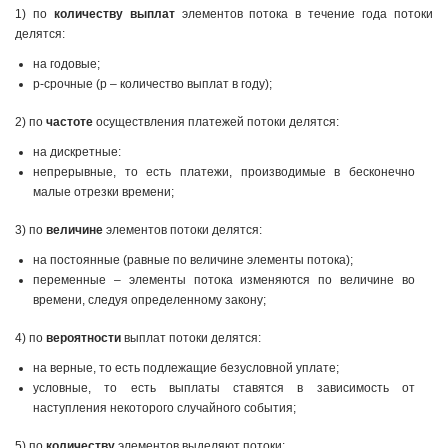
1) по
количеству выплат
элементов потока в течение года потоки
делятся:
на годовые;
р-срочные (р – количество выплат в году);
2) по
частоте
осуществления платежей потоки делятся:
на дискретные:
непрерывные, то есть платежи, производимые в бесконечно
малые отрезки времени;
3) по
величине
элементов потоки делятся:
на постоянные (равные по величине элементы потока);
переменные – элементы потока изменяются по величине во
времени, следуя определенному закону;
4) по
вероятности
выплат потоки делятся:
на верные, то есть подлежащие безусловной уплате;
условные, то есть выплаты ставятся в зависимость от
наступления некоторого случайного события;
5) по
количеству
элементов выделяют потоки: