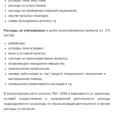
штрафы, пени, неустойки;
расходы за услуги банков;
расходы на проведение собрания акционеров;
убытки прошлых периодов;
суммы безнадежных долгов и т.д.
Расходы, не учитываемые
в целях налогообложения прибыли (ст. 270
НК РФ):
дивиденды;
штрафы, пени в бюджет;
взнос в уставной капитал;
платежи за сверхнормативные выбросы;
безвозмездно переданное имущество;
перечисление профсоюзам;
премии работникам за счет средств специального назначения и
материальная помощь;
превышение нормативов по расходам и т.д.
В бухгалтерском учете согласно ПБУ 10/99 в зависимости от характера,
условий осуществления и направлений деятельности расходы
подразделяются на расходы по обычным видам деятельности и прочие
расходы, в том числе: