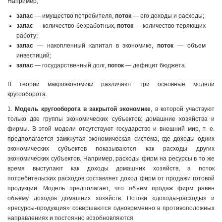
Например,
запас
— имущество потребителя,
поток
— его доходы и расходы;
запас
— количество безработных,
поток
— количество теряющих
работу;
запас
— накопленный капитал в экономике,
поток
— объем
инвестиций;
запас
— государственный долг,
поток
— дефицит бюджета.
В теории макроэкономики различают три основные модели
кругооборота.
1.
Модель кругооборота в закрытой экономике
, в которой участвуют
только две группы экономических субъектов: домашние хозяйства и
фирмы. В этой модели отсутствуют государство и внешний мир, т. е.
предполагается замкнутая экономическая система, где доходы одних
экономических субъектов показываются как расходы других
экономических субъектов. Например, расходы фирм на ресурсы в то же
время выступают как доходы домашних хозяйств, а поток
потребительских расходов составляет доход фирм от продажи готовой
продукции. Модель предполагает, что объем продаж фирм равен
объему доходов домашних хозяйств. Потоки «доходы-расходы» и
«ресурсы-продукция» совершаются одновременно в противоположных
направлениях и постоянно возобновляются.