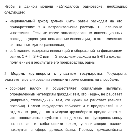
Чтобы в данной модели наблюдалось равновесие, необходимо
следующее:
национальный доход должен быть равен расходам на его
приобретение: У = потребительские расходы + плановые
инвестиции. Если же кроме запланированных инвестиционных
расходов существуют неплановые инвестиции, то экономическая
система выходит из равновесия;
соблюдение тождества инвестиций и сбережений на финансовом
рынке: С + I = S + С или I = S, поскольку расходы на ВНП и доходы,
полученные в результате его производства, равны.
2.
Модель круговорота с участием государства
. Государство
участвует в регулировании экономики тремя основными способами:
собирает налоги и осуществляет социальные выплаты‚
определенным категориям граждан: тем, кто «еще», не работает
(например, стипендии) и тем, кто «уже» не работает (пенсия,
пособия). Налоги государство собирает и с предприятий, и с
отдельных граждан, но в модели кругооборота предполагается,
что экономические субъекты разделены по функциональному
назначению и собственники фирм, уплачивающие налоги,
находятся в сфере домохозяйства. Поэтому домохозяйства