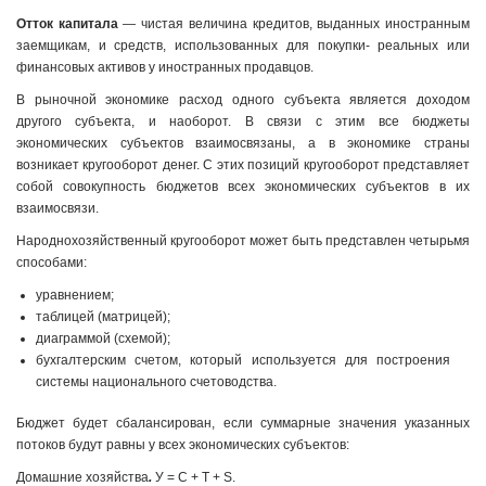
Отток капитала
— чистая величина кредитов, выданных иностранным
заемщикам, и средств, использованных для покупки- реальных или
финансовых активов у иностранных продавцов.
В рыночной экономике расход одного субъекта является доходом
другого субъекта, и наоборот. В связи с этим все бюджеты
экономических субъектов взаимосвязаны, а в экономике страны
возникает кругооборот денег. С этих позиций кругооборот представляет
собой совокупность бюджетов всех экономических субъектов в их
взаимосвязи.
Народнохозяйственный кругооборот может быть представлен четырьмя
способами:
уравнением;
таблицей (матрицей);
диаграммой (схемой);
бухгалтерским счетом, который используется для построения
системы национального счетоводства.
Бюджет будет сбалансирован, если суммарные значения указанных
потоков будут равны у всех экономических субъектов:
Домашние хозяйства
.
У = С + Т + S.