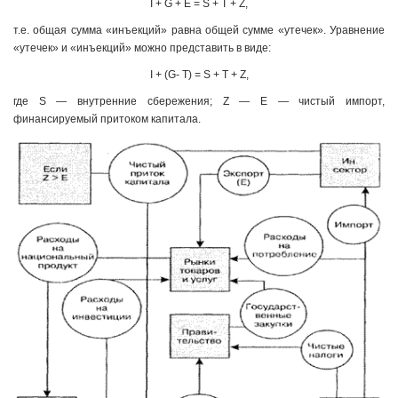
I + G + Е = S + Т + Z,
т.е. общая сумма «инъекций» равна общей сумме «утечек». Уравнение
«утечек» и «инъекций» можно представить в виде:
I + (G- Т) = S + T + Z,
где S — внутренние сбережения; Z — E — чистый импорт,
финансируемый притоком капитала.