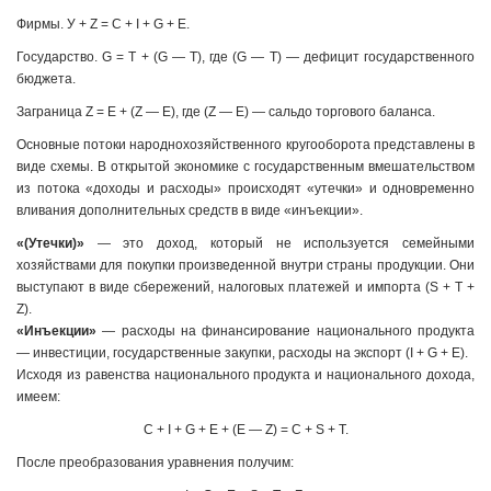
Фирмы. У + Z = С + I + G + Е.
Государство. G = Т + (G — T), где (G — T) — дефицит государственного
бюджета.
Заграница Z = E + (Z — E), где (Z — E) — сальдо торгового баланса.
Основные потоки народнохозяйственного кругооборота представлены в
виде схемы. В открытой экономике с государственным вмешательством
из потока «доходы и расходы» происходят «утечки» и одновременно
вливания дополнительных средств в виде «инъекции».
«(Утечки)»
— это доход, который не используется семейными
хозяйствами для покупки произведенной внутри страны продукции. Они
выступают в виде сбережений, налоговых платежей и импорта (S + Т +
Z).
«Инъекции»
— расходы на финансирование национального продукта
— инвестиции, государственные закупки, расходы на экспорт (I + G + Е).
Исходя из равенства национального продукта и национального дохода,
имеем:
С + I + G + E + (E — Z) = C + S + T.
После преобразования уравнения получим: