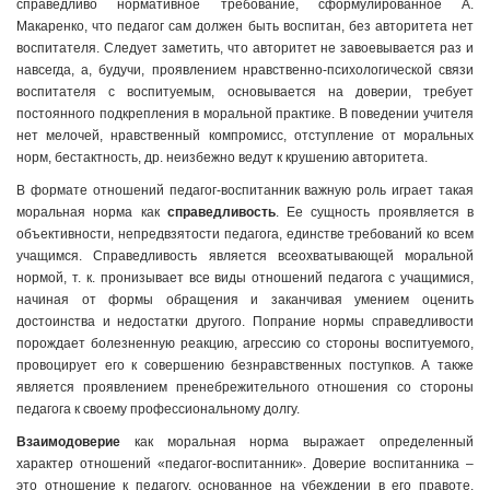
справедливо нормативное требование, сформулированное А.
Макаренко, что педагог сам должен быть воспитан, без авторитета нет
воспитателя. Следует заметить, что авторитет не завоевывается раз и
навсегда, а, будучи, проявлением нравственно-психологической связи
воспитателя с воспитуемым, основывается на доверии, требует
постоянного подкрепления в моральной практике. В поведении учителя
нет мелочей, нравственный компромисс, отступление от моральных
норм, бестактность, др. неизбежно ведут к крушению авторитета.
В формате отношений педагог-воспитанник важную роль играет такая
моральная норма как
справедливость
. Ее сущность проявляется в
объективности, непредвзятости педагога, единстве требований ко всем
учащимся. Справедливость является всеохватывающей моральной
нормой, т. к. пронизывает все виды отношений педагога с учащимися,
начиная от формы обращения и заканчивая умением оценить
достоинства и недостатки другого. Попрание нормы справедливости
порождает болезненную реакцию, агрессию со стороны воспитуемого,
провоцирует его к совершению безнравственных поступков. А также
является проявлением пренебрежительного отношения со стороны
педагога к своему профессиональному долгу.
Взаимодоверие
как моральная норма выражает определенный
характер отношений «педагог-воспитанник». Доверие воспитанника –
это отношение к педагогу, основанное на убеждении в его правоте,