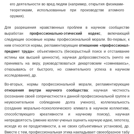
его деятельности во вред людям (например, открытия физиками-
теоретиками, использованные при производстве атомного
оружия).
Для разрешения нравственных проблем в научном сообществе
выработан
профессионально-этический кодекс
, включающий
следующие основные нормы профессиональной морали. Во-первых, к
ним относятся нормы, регламентирующие
отношение «профессионал-
предмет труда»
: объективность (бескорыстный поиск и отстаивание
истины как высшей ценности), научная добросовестность (ничто не
принимать на веру, руководствоваться декартовским «сомневаюсь»,
отказываясь от быстрого, но сомнительного успеха в научном
исследовании), др.
Во-вторых, нормы профессиональной морали, регламентирующие
отношения внутри научного сообщества
: научная честность
(осознание своей сопричастности к данной профессиональной группе и
неукоснительное соблюдение долга ученого), коллегиальность
(создание морально-психологического климата в научном коллективе,
способствующего креативности и научному поиску), научная
непредвзятость (умение коллег-ученых оценить научную идею, гипотезу,
исходя из ее продуктивности, а не своих субъективных установок), др.
Вместе с тем, профессиональная этика накладывает своеобразное табу