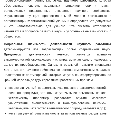
профессиональной этики, как
этика научного работника
, которая
обосновывает систему моральных принципов, норм и правил,
регулирующих нравственные отношения научного сообщества.
Регулятивная функция профессиональной морали заключается в
регламентации взаимоотношений ученых и определяет, что допустимо
и что непозволительно для ученого. Эта система исторически
изменяется в процессе развития науки и усложнения ее взаимосвязи с
обществом.
Социальная значимость деятельности научного работника
детерминируется все возрастающей ролью современной науки.
Предметом деятельности ученого
является познание
закономерностей окружающего нас мира, включая самого человека, с
целью их преобразования. Однако в реальной практике специфика
деятельности научного работника сопряжена с множеством морально-
нравственных противоречий, которые могут быть сформулированы по
крайней мере в виде двух серьезных нравственных проблем:
вправе ли ученый продолжать исследование закономерностей,
если он предвидит, что они могут быть использованы во зло
человечеству (например, разработка оружия массового
уничтожения, вмешательство и манипулирование психикой
человека, вмешательство в генетическую природу человека и др.);
несет ли ученый ответственность за использование результатов