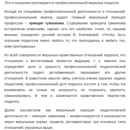
Эти отношения регулируются профессиональной моралью педагога.
Исходя из специфики профессиональной деятельности и отношений,
профессиональная мораль задает главный моральный принцип
профессии –
принцип гуманизма
. Содержание принципа гуманизма
исторически изменчиво, однако суть его наиболее точно, по нашему
мнению, определил русский историк В. Ключевский: «Чтобы быть
хорошим педагогом нужно любить то, что преподаешь и любить тех,
кому преподаешь».
Из всей совокупности морально-нравственных отношений педагога, его
отношение к воспитуемым является ведущим, т. к. именно оно
определяет цель и сущность профессиональной педагогической
деятельности, задает, детерминирует, окрашивает все другие
отношения. В известном смысле связь учитель-ученик заранее задана
обществом, профессиональный долг педагога состоит в том, чтобы эту
взаимосвязь не только не разрушить, но сохранить, укрепить,
гуманизировать. В чем и заключается нравственное творчество
педагога.
Далее рассмотрим как моральный принцип педагогической
деятельности – принцип гуманизма – конкретизируется и реализуется
через моральные нормы, правила, регламентируя три основных типа
отношений, указанных выше.