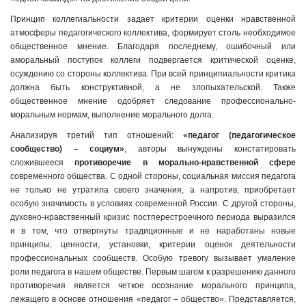
Принцип коллегиальности задает критерии оценки нравственной
атмосферы педагогического коллектива, формирует столь необходимое
общественное мнение. Благодаря последнему, ошибочный или
аморальный поступок коллеги подвергается критической оценке,
осуждению со стороны коллектива. При всей принципиальности критика
должна быть конструктивной, а не злопыхательской. Также
общественное мнение одобряет следование профессионально-
моральным нормам, выполнение морального долга.
Анализируя третий тип отношений:
«педагог (педагогическое
сообщество) – социум»
, авторы вынуждены констатировать
сложившееся
противоречие в морально-нравственной сфере
современного общества. С одной стороны, социальная миссия педагога
не только не утратила своего значения, а напротив, приобретает
особую значимость в условиях современной России. С другой стороны,
духовно-нравственный кризис постперестроечного периода выразился
и в том, что отвергнуты традиционные и не наработаны новые
принципы, ценности, установки, критерии оценок деятельности
профессиональных сообществ. Особую тревогу вызывает умаление
роли педагога в нашем обществе. Первым шагом к разрешению данного
противоречия является четкое осознание морального принципа,
лежащего в основе отношения «педагог – общество». Представляется,