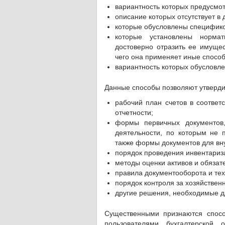
вариантность которых предусмо
описание которых отсутствует в
которые обусловлены специфико
которые установлены норма
достоверно отразить ее имущес
чего она применяет иные способ
вариантность которых обусловле
Данные способы позволяют утверди
рабочий план счетов в соответ
отчетности;
формы первичных документов
деятельности, по которым не
также формы документов для вну
порядок проведения инвентариза
методы оценки активов и обязате
правила документооборота и те
порядок контроля за хозяйстве
другие решения, необходимые дл
Существенными признаются спосо
пользователями бухгалтерской 