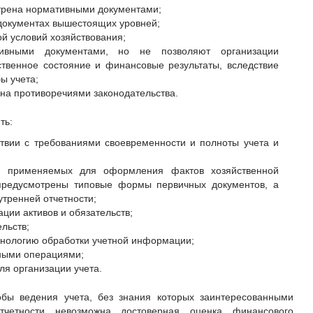
трена нормативными документами;
 документах вышестоящих уровней;
й условий хозяйствования;
тивными документами, но не позволяют организации
твенное состояние и финансовые результаты, вследствие
ы учета;
на противоречиями законодательства.
ть:
ствии с требованиями своевременности и полноты учета и
, применяемых для оформления фактов хозяйственной
 предусмотрены типовые формы первичных документов, а
тренней отчетности;
ции активов и обязательств;
льств;
хнологию обработки учетной информации;
нными операциями;
я организации учета.
бы ведения учета, без знания которых заинтересованными
отчетности невозможна достоверная оценка финансового