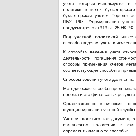
учета, который используется в 
политики в целях бухгалтерског
бухгалтерском учете». Порядок 
ПБУ 1/98. Формирование учетно
предусмотрено ст.313 гл. 25 НК РФ.
Под
учетной политикой
инвести
способов ведения учета и исчислен
К способам ведения учета относ
деятельности, погашения стоимост
способы применения счетов учет
соответствующие способы и прием
Способы ведения учета делятся на 
Методические способы предназна
проекта и его финансовых результа
Организационно-технические сп
функционирования учетной службы
Учетная политика как документ,
финансовом положении и финан
определить именно те способы: