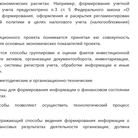
экономических расчетах. Например, формирование учетной
о учета предусмотрено п.3 ст. 5 Федерального закона «О
ее формирования, оформления и раскрытия регламентирован
й политики в целях налогового учета (налогообложения)
ционного проекта понимается принятая ею совокупность
ия основных экономических показателей проекта.
ятся способы группировки и оценки фактов инвестиционной
и активов, организации документооборота, инвентаризации,
а, системы регистров учета, обработки информации и иные
ы.
методические и организационно-технические.
чены для формирования информации о финансовом состоянии
тах.
особы позволяют осуществить технологический процесс
.
 отражающий способы ведения формирования информации о
совых результатах деятельности организации, должна