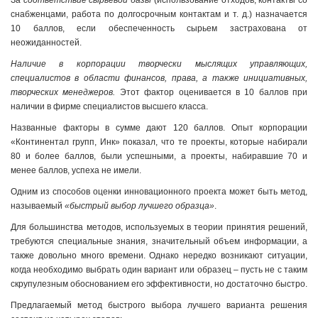
За
соответствие сырьевой базы
(использование отходов, контакты со
снабженцами, работа по долгосрочным контактам и т. д.) назначается
10 баллов, если обеспеченность сырьем застрахована от
неожиданностей.
Наличие в корпорации творчески мыслящих управляющих,
специалистов в области финансов, права, а также инициативных,
творческих менеджеров.
Этот фактор оценивается в 10 баллов при
наличии в фирме специалистов высшего класса.
Названные факторы в сумме дают 120 баллов. Опыт корпорации
«Континентал групп, Инк» показал, что те проекты, которые набирали
80 и более баллов, были успешными, а проекты, набиравшие 70 и
менее баллов, успеха не имели.
Одним из способов оценки инновационного проекта может быть метод,
называемый
«быстрый выбор лучшего образца»
.
Для большинства методов, используемых в теории принятия решений,
требуются специальные знания, значительный объем информации, а
также довольно много времени. Однако нередко возникают ситуации,
когда необходимо выбрать один вариант или образец – пусть не с таким
скрупулезным обоснованием его эффективности, но достаточно быстро.
Предлагаемый метод быстрого выбора лучшего варианта решения