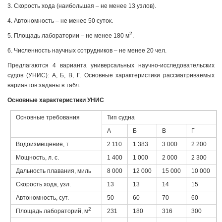
3. Скорость хода (наибольшая – не менее 13 узлов).
4. Автономность – не менее 50 суток.
2
5. Площадь лаборатории – не менее 180 м
.
6. Численность научных сотрудников – не менее 20 чел.
Предлагаются 4 варианта универсальных научно-иссле­довательских
судов (УНИС): А, Б, В, Г. Основные характеристики рассматриваемых
вариантов заданы в табл.
Основные характеристики УНИС
Основные требования
Тип судна
А
Б
В
Г
Водоизмещение, т
2 110
1 383
3 000
2 200
Мощность, л. с.
1 400
1 000
2 000
2 300
Дальность плавания, миль
8 000
12 000
15 000
10 000
Скорость хода, узл.
13
13
14
15
Автономность, сут.
50
60
70
60
2
Площадь лабораторий, м
231
180
316
300