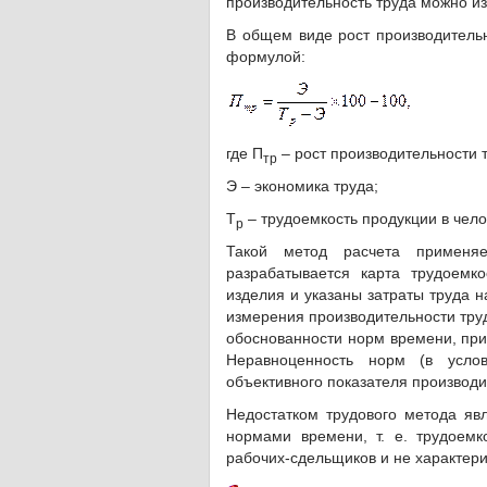
производительность труда можно и
В общем виде рост производительн
формулой:
где П
– рост производительности т
тр
Э – экономика труда;
Т
– трудоемкость продукции в чело
р
Такой метод расчета применяе
разрабатывается карта трудоемк
изделия и указаны затраты труда 
измерения производительности труд
обоснованности норм времени, при
Неравноценность норм (в услов
объективного показателя производи
Недостатком трудового метода явл
нормами времени, т. е. трудоемк
рабочих-сдельщиков и не характери