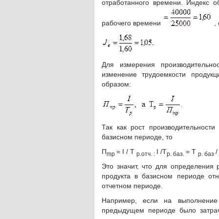
отработанного времени. Индекс 
рабочего времени
,
Для измерения производительно
изменение трудоемкости продукц
образом:
Так как рост производительност
базисном периоде, то
П
= I / T
I /T
= Т
/
mp
p
.отч. :
р. баз.
р. баз
Это значит, что для определения 
продукта в базисном периоде отн
отчетном периоде.
Например, если на выполнение
предыдущем периоде было затраче