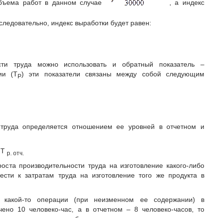
объема работ в данном случае
, а индекс
 следовательно, индекс выработки будет равен:
сти труда можно использовать и обратный показатель –
ии (Т
) эти показатели связаны между собой следующим
Р
и труда определяется отношением ее уровней в отчетном и
 Т
р. отч
.
роста производительности труда на изготовление какого-либо
ести к затратам труда на изготовление того же продукта в
 какой-то операции (при неизменном ее содержании) в
но 10 человеко-час, а в отчетном – 8 человеко-часов, то