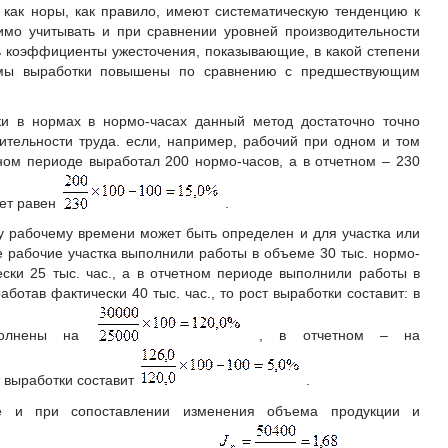
как норы, как правило, имеют систематическую тенденцию к
имо учитывать и при сравнении уровней производительности
 коэффициенты ужесточения, показывающие, в какой степени
мы выработки повышены по сравнению с предшествующим
и в нормах в нормо-часах данный метод достаточно точно
ительности труда. если, например, рабочий при одном и том
ом периоде выработал 200 нормо-часов, а в отчетном – 230
дет равен
.
 рабочему времени может быть определен и для участка или
е рабочие участка выполнили работы в объеме 30 тыс. нормо-
ески 25 тыс. час., а в отчетном периоде выполнили работы в
аботав фактически 40 тыс. час., то рост выработки составит: в
полнены на
, в отчетном – на
т выработки составит
.
же и при сопоставлении изменения объема продукции и