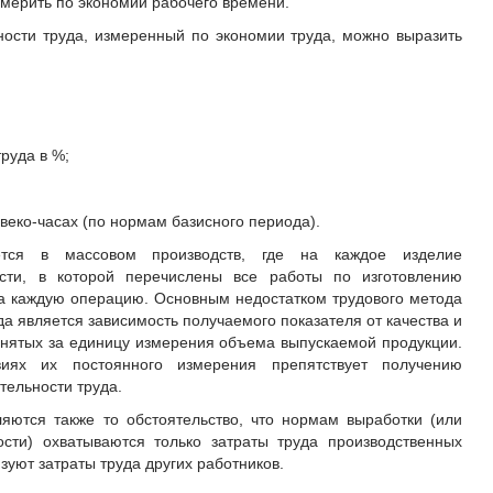
змерить по экономии рабочего времени.
ости труда, измеренный по экономии труда, можно выразить
руда в %;
веко-часах (по нормам базисного периода).
тся в массовом производств, где на каждое изделие
ости, в которой перечислены все работы по изготовлению
на каждую операцию. Основным недостатком трудового метода
а является зависимость получаемого показателя от качества и
нятых за единицу измерения объема выпускаемой продукции.
иях их постоянного измерения препятствует получению
тельности труда.
яются также то обстоятельство, что нормам выработки (или
ости) охватываются только затраты труда производственных
зуют затраты труда других работников.