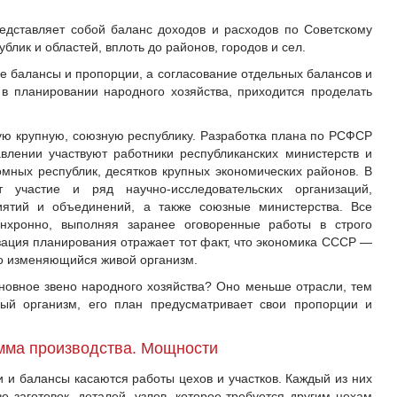
дставляет собой баланс доходов и расходов по Советскому
блик и областей, вплоть до районов, городов и сел.
се балансы и пропорции, а согласование отдельных балансов и
в планировании народного хозяйства, приходится проделать
мую крупную, союзную республику. Разработка плана по РСФСР
влении участвуют работники республиканских министерств и
омных республик, десятков крупных экономических районов. В
участие и ряд научно-исследовательских организаций,
иятий и объединений, а также союзные министерства. Все
инхронно, выполняя заранее оговоренные работы в строго
зация планирования отражает тот факт, что экономика СССР —
о изменяющийся живой организм.
овное звено народного хозяйства? Оно меньше отрасли, тем
ный организм, его план предусматривает свои пропорции и
мма производства. Мощности
 и балансы касаются работы цехов и участков. Каждый из них
о заготовок, деталей, узлов, которое требуется другим цехам