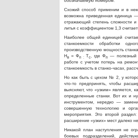
обозначаемую номером.
Схожий способ применим и в неко
возможна приведенная единица —
отражающий степень сложности и т
литья с коэффициентом 1,3 считается 
Наиболее общей единицей считает
станкоемкости обработки одно
производственную мощность станка,
Н
= Ф
Т
, где Ф
— полезный ф
в
п :
с
п
работе с учетом потерь на ремонт
станкоемкость в станко-часах, рас
Но как быть с цехом № 2, у кото
что-то предпринять, чтобы расши
выясняют, что «узким» является, ка
определенные станки. Вот их и н
инструментом, нередко — замени
совершенную технологию и орган
мероприятия. Это второй раздел
расширение «узких» мест далеко не
Никакой план наступления не огр
боевых подразделений, действ