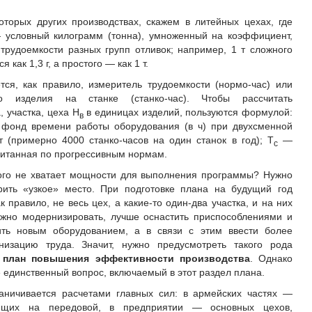
торых других производствах, скажем в литейных цехах, где
 условный килограмм (тонна), умноженный на коэффициент,
рудоемкости разных групп отливок; например, 1 т сложного
как 1,3 г, а простого — как 1 т.
ся, как правило, измеритель трудоемкости (нормо-час) или
го изделия на станке (станко-час). Чтобы рассчитать
 участка, цеха Н
в единицах изделий, пользуются формулой:
в
онд времени работы оборудования (в ч) при двухсменной
 (примерно 4000 станко-часов на один станок в год); Т
—
с
считанная по прогрессивным нормам.
рого не хватает мощности для выполнения программы? Нужно
рить «узкое» место. При подготовке плана на будущий год
к правило, не весь цех, а какие-то один-два участка, и на них
ужно модернизировать, лучше оснастить приспособлениями и
ть новым оборудованием, а в связи с этим ввести более
изацию труда. Значит, нужно предусмотреть такого рода
:
план повышения эффективности производства
. Однако
 единственный вопрос, включаемый в этот раздел плана.
аничивается расчетами главных сил: в армейских частях —
ующих на передовой, в предприятии — основных цехов,