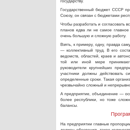
государству.
Государственный бюджет СССР пре
Союзу, он связан с бюджетами респу
Чтобы разработать и согласовать в
планов едва ли не самое главное 
очень большую и сложную работу.
Взять, к примеру, одну, правда са
— коллективный труд. В его соста
ведомств, областей, краев и автон
той или иной мере принимают 
руководители крупнейших предпр
участники должны действовать с
определенные сроки. Такая органи
чрезвычайно сложный и непрерывн
А предприятие, объединение — осн
более республики, но тоже слож
балансы.
Програ
На предприятии главные пропорции
должен обеспечить такое количеств