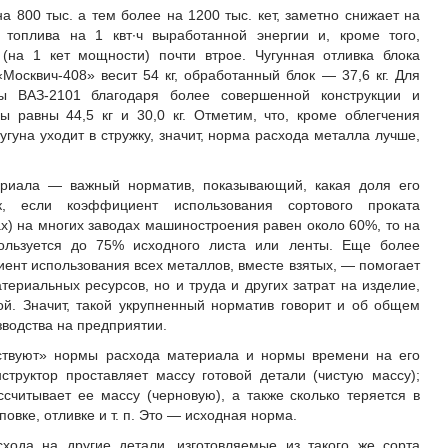
на 800 тыс. а тем более на 1200 тыс. кет, заметно снижает на
 топлива на 1 квт∙ч выработанной энергии и, кроме того,
(на 1 кет мощности) почти втрое. Чугунная отливка блока
Москвич-408» весит 54 кг, обработанный блок — 37,6 кг. Для
ы ВАЗ-2101 благодаря более совершенной конструкции и
 равны 44,5 кг и 30,0 кг. Отметим, что, кроме облегчения
угуна уходит в стружку, значит, норма расхода металла лучше,
риала — важный норматив, показывающий, какая доля его
к, если коэффициент использования сортового проката
х) на многих заводах машиностроения равен около 60%, то на
пользуется до 75% исходного листа или ленты. Еще более
нт использования всех металлов, вместе взятых, — помогает
ериальных ресурсов, но и труда и других затрат на изделие,
й. Значит, такой укрупненный норматив говорит и об общем
зводства на предприятии.
йствуют» нормы расхода материала и нормы времени на его
структор проставляет массу готовой детали (чистую массу);
ссчитывает ее массу (черновую), а также сколько теряется в
овке, отливке и т. п. Это — исходная норма.
хода на другие детали, изготовляемые из такого же сорта