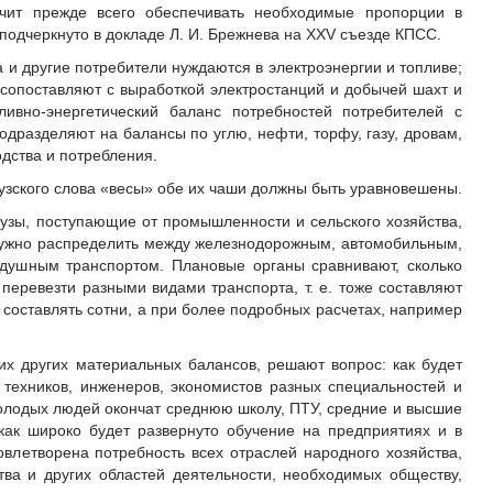
чит прежде всего обеспечивать необходимые пропорции в
 подчеркнуто в докладе Л. И. Брежнева на XXV съезде КПСС.
 и другие потребители нуждаются в электроэнергии и топливе;
 сопоставляют с выработкой электростанций и добычей шахт и
ивно-энергетический баланс потребностей потребителей с
одразделяют на балансы по углю, нефти, торфу, газу, дровам,
дства и потребления.
узского слова «весы» обе их чаши должны быть уравновешены.
рузы, поступающие от промышленности и сельского хозяйства,
нужно распределить между железнодорожным, автомобильным,
душным транспортом. Плановые органы сравнивают, сколько
 перевезти разными видами транспорта, т. е. тоже составляют
 составлять сотни, а при более подробных расчетах, например
их других материальных балансов, решают вопрос: как будет
 техников, инженеров, экономистов разных специальностей и
лодых людей окончат среднюю школу, ПТУ, средние и высшие
как широко будет развернуто обучение на предприятиях и в
овлетворена потребность всех отраслей народного хозяйства,
ства и других областей деятельности, необходимых обществу,