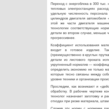
Переход с энергоблока в 300 тыс. 
тепловых электростанциях расход
удельную численность персонала 
цилиндров двигателя автомобиля «
этой же части двигателя машин
технологии соответствующие нормы
детали во втором случае, меньше ч
прогрессивнее.
Коэффициент использования мате
входит в готовое изделие. Та
(преимущественно в круглых прутка
детали из листового проката ис
укрупненный норматив — коэффицие
определить экономию не только мат
которые тесно связаны между собо
уровне техники и организации прои
Проследим, как возникают и «де
обработку. В рабочем чертеже кон
технолог назначает заготовку и ра
отходах при резке материала, штамп
Сложив эту норму с нормами рас