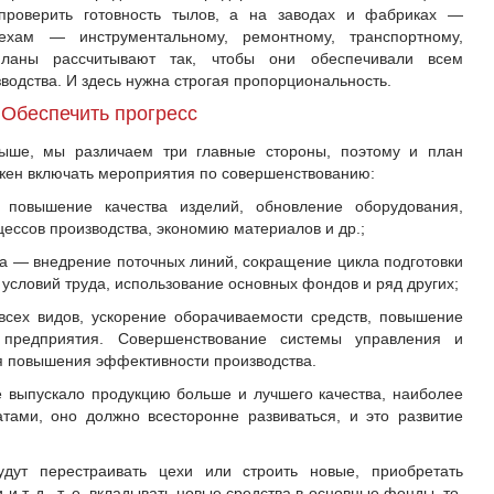
проверить готовность тылов, а на заводах и фабриках —
ехам — инструментальному, ремонтному, транспортному,
ланы рассчитывают так, чтобы они обеспечивали всем
одства. И здесь нужна строгая пропорциональность.
Обеспечить прогресс
 выше, мы различаем три главные стороны, поэтому и план
жен включать мероприятия по совершенствованию:
, повышение качества изделий, обновление оборудования,
ессов производства, экономию материалов и др.;
ва — внедрение поточных линий, сокращение цикла подготовки
 условий труда, использование основных фондов и ряд других;
всех видов, ускорение оборачиваемости средств, повышение
 предприятия. Совершенствование системы управления и
я повышения эффективности производства.
 выпускало продукцию больше и лучшего качества, наиболее
ами, оно должно всесторонне развиваться, и это развитие
дут перестраивать цехи или строить новые, приобретать
и т. д., т. е. вкладывать новые средства в основные фонды, то,