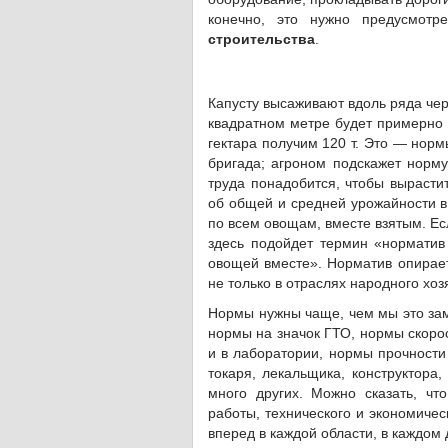
конечно, это нужно предусмот
строительства
.
Капусту высаживают вдоль ряда чер
квадратном метре будет примерно 4
гектара получим 120 т. Это — норм
бригада; агроном подскажет норму
труда понадобится, чтобы вырасти
об общей и средней урожайности в 
по всем овощам, вместе взятым. Есл
здесь подойдет термин «норматив 
овощей вместе». Норматив опирает
не только в отраслях народного хоз
Нормы нужны чаще, чем мы это зам
нормы на значок ГТО, нормы скорос
и в лаборатории, нормы прочности
токаря, лекальщика, конструктора
много других. Можно сказать, ч
работы, технического и экономичес
вперед в каждой области, в каждом 