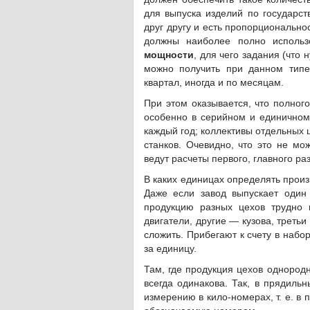
для выпуска изделий по государст
друг другу и есть пропорциональнос
должны наиболее полно использ
мощности
, для чего задания (что
можно получить при данном типе 
квартал, иногда и по месяцам.
При этом оказывается, что полного
особенно в серийном и единичном 
каждый год; коллективы отдельных 
станков. Очевидно, что это не мо
ведут расчеты первого, главного р
В каких единицах определять произ
Даже если завод выпускает один
продукцию разных цехов трудно 
двигатели, другие — кузова, треть
сложить. Прибегают к счету в набо
за единицу.
Там, где продукция цехов однородна
всегда одинакова. Так, в прядиль
измерению в кило-номерах, т. е. в