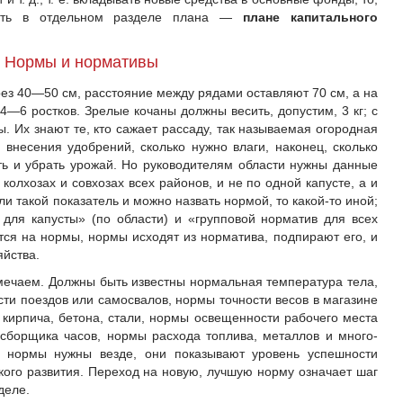
реть в отдельном разделе плана —
плане капитального
Нормы и нормативы
ез 40—50 см, расстояние между рядами оставляют 70 см, а на
—6 ростков. Зрелые кочаны должны весить, допустим, 3 кг; с
ы. Их знают те, кто сажает рассаду, так называемая огородная
 внесения удобрений, сколько нужно влаги, наконец, сколько
ть и убрать урожай. Но руководителям области нужны данные
колхозах и совхозах всех районов, и не по одной капусте, а и
и такой показатель и можно назвать нормой, то какой-то иной;
для капусты» (по области) и «групповой норматив для всех
ся на нормы, нормы исходят из норматива, подпирают его, и
яйства.
ечаем. Должны быть известны нормальная температура тела,
ти поездов или самосвалов, нормы точности весов в магазине
 кирпича, бетона, стали, нормы освещенности рабочего места
, сборщика часов, нормы расхода топлива, металлов и много-
то нормы нужны везде, они показывают уровень успешности
кого развития. Переход на новую, лучшую норму означает шаг
деле.