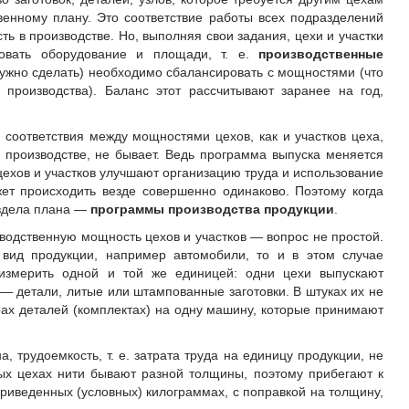
венному плану. Это соответствие работы всех подразделений
ть в производстве. Но, выполняя свои задания, цехи и участки
овать оборудование и площади, т. е.
производственные
 нужно сделать) необходимо сбалансировать с мощностями (что
производства). Баланс этот рассчитывают заранее на год,
 соответствия между мощностями цехов, как и участков цеха,
производстве, не бывает. Ведь программа выпуска меняется
цехов и участков улучшают организацию труда и использование
жет происходить везде совершенно одинаково. Поэтому когда
аздела плана —
программы производства продукции
.
водственную мощность цехов и участков — вопрос не простой.
 вид продукции, например автомобили, то и в этом случае
измерить одной и той же единицей: одни цехи выпускают
и — детали, литые или штампованные заготовки. В штуках их не
рах деталей (комплектах) на одну машину, которые принимают
, трудоемкость, т. е. затрата труда на единицу продукции, не
ных цехах нити бывают разной толщины, поэтому прибегают к
 приведенных (условных) килограммах, с поправкой на толщину,