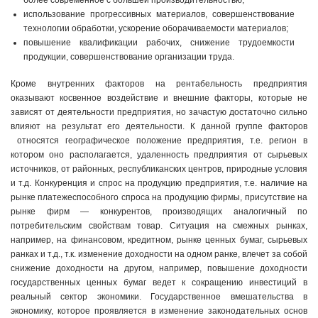
более современное с большей производительностью;
использование прогрессивных материалов, совершенствование
технологии обработки, ускорение оборачиваемости материалов;
повышение квалификации рабочих, снижение трудоемкости
продукции, совершенствование организации труда.
Кроме внутренних факторов на рентабельность предприятия
оказывают косвенное воздействие и внешние факторы, которые не
зависят от деятельности предприятия, но зачастую достаточно сильно
влияют на результат его деятельности. К данной группе факторов
относятся географическое положение предприятия, т.е. регион в
котором оно располагается, удаленность предприятия от сырьевых
источников, от районных, республиканских центров, природные условия
и т.д. Конкуренция и спрос на продукцию предприятия, т.е. наличие на
рынке платежеспособного спроса на продукцию фирмы, присутствие на
рынке фирм — конкурентов, производящих аналогичный по
потребительским свойствам товар. Ситуация на смежных рынках,
например, на финансовом, кредитном, рынке ценных бумаг, сырьевых
ранках и т.д., т.к. изменение доходности на одном ранке, влечет за собой
снижение доходности на другом, например, повышение доходности
государственных ценных бумаг ведет к сокращению инвестиций в
реальный сектор экономики. Государственное вмешательства в
экономику, которое проявляется в изменение законодательных основ