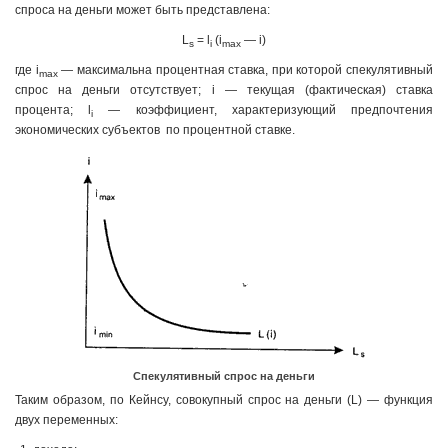
спроса на деньги может быть представлена:
L
= l
(i
— i)
s
i
max
где i
— максимальна процентная ставка, при которой спекулятивный
max
спрос на деньги отсутствует; i — текущая (фактическая) ставка
процента; l
— коэффициент, характеризующий предпочтения
i
экономических субъектов по процентной ставке.
Спекулятивный спрос на деньги
Таким образом, по Кейнсу, совокупный спрос на деньги (L) — функция
двух переменных: