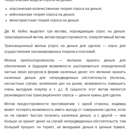
теоретические модели спроса на деньги:
классическая количественная теория спроса на деньги;
кейнсианская теория спроса на деньги;
монетаристская теория спроса на деньги.
Дж. М. Кейнс выделил три мотива, порождающие спрос на деньги:
трансакционный мотив, мотив предосторожности, спекулятивный мотив.
Трансакционный мотив
(спрос на деньги для сделок) — спрос для
осуществления запланированных покупок и платежей.
Мотив предосторожности
— желание хранить деньги для
обеспечения в будущем возможности распоряжаться определенной
частью своих ресурсов в форме наличных денег; это желание хранить
наличные деньги для непредвиденных обстоятельств (болезнь,
несчастные случаи, колебания цен на рынке, возможность совершить
очень выгодную покупку и т. д.). В сущности этот мотив является
разновидностью трансакционного спроса — деньги нужны для сделок.
Мотив предосторожности противоречив: с одной стороны, индивид
может потерять возможность иметь выгоду от совершения сделок, если
он не сможет быстро получить наличные деньги, а с другой — чем
больше он хранит денег на случай непредвиденных обстоятельств, тем
больший процент он теряет, не вкладывая деньги в ценные бумаги,