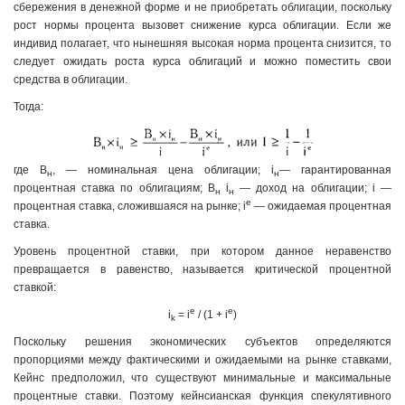
сбережения в денежной форме и не приобретать облигации, поскольку
рост нормы процента вызовет снижение курса облигации. Если же
индивид полагает, что нынешняя высокая норма процента снизится, то
следует ожидать роста курса облигаций и можно поместить свои
средства в облигации.
Тогда:
где B
, — номинальная цена облигации; i
— гарантированная
н
н
процентная ставка по облигациям; В
i
— доход на облигации; i —
н
н
е
процентная ставка, сложившаяся на рынке; i
— ожидаемая процентная
ставка.
Уровень процентной ставки, при котором данное неравенство
превращается в равенство, называется критической процентной
ставкой:
e
e
i
= i
/ (1 + i
)
k
Поскольку решения экономических субъектов определяются
пропорциями между фактическими и ожидаемыми на рынке ставками,
Кейнс предположил, что существуют минимальные и максимальные
процентные ставки. Поэтому кейнсианская функция спекулятивного