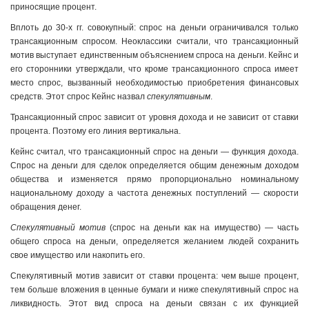
приносящие процент.
Вплоть до 30-х гг. совокупный: спрос на деньги ограничивался только
трансакционным спросом. Неоклассики считали, что трансакционный
мотив выступает единственным объяснением спроса на деньги. Кейнс и
его сторонники утверждали, что кроме трансакционного спроса имеет
место спрос, вызванный необходимостью приобретения финансовых
средств. Этот спрос Кейнс назвал
спекулятивным
.
Трансакционный спрос зависит от уровня дохода и не зависит от ставки
процента. Поэтому его линия вертикальна.
Кейнс считал, что трансакционный спрос на деньги — функция дохода.
Спрос на деньги для сделок определяется общим денежным доходом
общества и изменяется прямо пропорционально номинальному
национальному доходу а частота денежных поступлений — скорости
обращения денег.
Спекулятивный мотив
(спрос на деньги как на имущество) — часть
общего спроса на деньги, определяется желанием людей сохранить
свое имущество или накопить его.
Спекулятивный мотив зависит от ставки процента: чем выше процент,
тем больше вложения в ценные бумаги и ниже спекулятивный спрос на
ликвидность. Этот вид спроса на деньги связан с их функцией