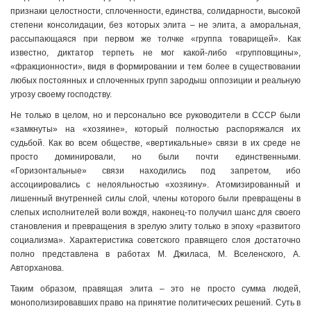
признаки целостности, сплоченности, единства, солидарности, высокой
степени консолидации, без которых элита – не элита, а аморальная,
рассыпающаяся при первом же толчке «группа товарищей». Как
известно, диктатор терпеть не мог какой-либо «групповщины»,
«фракционности», видя в формировании и тем более в существовании
любых постоянных и сплоченных групп зародыш оппозиции и реальную
угрозу своему господству.
Не только в целом, но и персонально все руководители в СССР были
«замкнуты» на «хозяине», который полностью распоряжался их
судьбой. Как во всем обществе, «вертикальные» связи в их среде не
просто доминировали, но были почти единственными.
«Горизонтальные» связи находились под запретом, ибо
ассоциировались с нелояльностью «хозяину». Атомизированный и
лишенный внутренней силы слой, члены которого были превращены в
слепых исполнителей воли вождя, наконец-то получил шанс для своего
становления и превращения в зрелую элиту только в эпоху «развитого
социализма». Характеристика советского правящего слоя достаточно
полно представлена в работах М. Джиласа, М. Вселенского, А.
Авторханова.
Таким образом, правящая элита – это не просто сумма людей,
монополизировавших право на принятие политических решений. Суть в