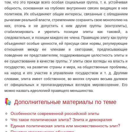
том, что это прежде всего особая социальная группа, т. е. устойчивая
общность, основанная на глубоких внутренних связях входящих в нее
политиков. Их объединяют общие интересы, связанные с обладанием
рычагами реальной власти, стремлением сохранить свою монополию на
них, отсечь и не допустить к ним другие группы (контрэлиты),
стабилизировать и укрепить позиции элиты как таковой, а
следовательно, и позиции каждого ее члена. Правящую элиту как группу
объединяют особые ценности, ей присущи свои нормы, регулирующие
отношения между ее членами и секторами, предписывающие
поведение ее представителям, поддерживающие целостность элиты и
ее существование в качестве группы. У элиты свои взгляды на власть и
государство, на развитие страны и мира, на общественные проблемы,
на народ и его участие в управлении государством и т. д. Другими
словами, элита имеет собственное, во многих случаях весьма далекое
от официальных и пропагандируемых взглядов мировоззрение. Его
можно назвать идеологией правящего меньшинства.
Дополнительные материалы по теме
Особенности современной российской элиты
Что такое политическая элита? Элита и демократия
Единая политическая элита или множественность элит?
Понятие гражданского общества