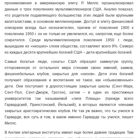
проникновения в американскую элиту. Р. Миллс проанализировал
данные о трех поколениях мультимиллионеров США. Анализ показал,
что родители подавляющего большинства этих людей были крупными
капиталистами, в основном миллионерами. Доступ в элиту финансовой
олигархии всегда был незначителен, причем от поколения 1900 к
поколению 1950 г. он не только не увеличился, но, напротив, еще более
сократился. Среди мультимиллионеров поколения 1950 г. люди,
вышедшие их «низших» слоев общества, составляют всего 9%. Семеро
из каждых десяти крупнейших богачей США – дети крупнейших богачей.
Самые богатые люди, «знать» США образуют замкнутую группу,
отгороженную от остального мира стенами своих имений, замков,
фешенебельных клубов, закрытых для «низов». Дети этих богачей
получают образование и воспитание не такое, как «обыкновенные»
дети. Они поступают в дорогостоящие закрытые школы (Сент-Марк,
Сент-Пол, Сент-Джорж, Гротон), затем – в один из престижных
университетов так называемой «лиги Плюща» (прежде всего
Гарвардский, Принстонский, Йельский), в которых являются членами
закрытых аристократических клубов. Не так уж важно, что ты учился в
Гарварде, вся суть в том, в каком именно Гарварде ты учился, пишет
Миллс.
В Англии элитарные институты имеют еще более давние традиции. Там