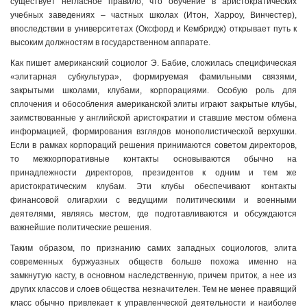
существует негласное правило, что обучение в аристократических
учебных заведениях – частных школах (Итон, Харроу, Винчестер),
впоследствии в университетах (Оксфорд и Кембридж) открывает путь к
высоким должностям в государственном аппарате.
Как пишет американский социолог Э. Бабие, сложилась специфическая
«элитарная субкультура», формируемая фамильными связями,
закрытыми школами, клубами, корпорациями. Особую роль для
сплочения и обособления американской элиты играют закрытые клубы,
заимствованные у английской аристократии и ставшие местом обмена
информацией, формирования взглядов монополистической верхушки.
Если в рамках корпораций решения принимаются советом директоров,
то межкорпоративные контакты основываются обычно на
принадлежности директоров, президентов к одним и тем же
аристократическим клубам. Эти клубы обеспечивают контакты
финансовой олигархии с ведущими политическими и военными
деятелями, являясь местом, где подготавливаются и обсуждаются
важнейшие политические решения.
Таким образом, по признанию самих западных социологов, элита
современных буржуазных обществ больше похожа именно на
замкнутую касту, в основном наследственную, причем приток, а нее из
других классов и слоев общества незначителен. Тем не менее правящий
класс обычно привлекает к управленческой деятельности и наиболее