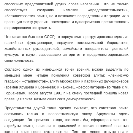
способных представителей других слоев населения. Это не только
способствует созданию иллюзии «представительности»,
«бесклассовости» элиты, но и позволяет посредством интеграции их в
правящую элиту укрепить последнюю и одновременно препятствовать
формированию контрэлиты.
Что касается бывшего СССР, то корпус элиты рекрутировался здесь из
партийных функционеров, верхушки комсомольской бюрократии,
хозяйственных руководителей, армейского генералитета, деятелей
культуры и науки, завоевавших авторитет и продемонстрировавших
свою лояльность.
Согласно одной из имеющихся точек зрения, можно выделить по
меньшей мере четыре поколения советской элиты: «ленинскую
гвардию», «сталинистов», элиту бюрократии и партийных функционеров
(времен Хрущева и Брежнева) и наконец, «реформаторов» во главе с М.
Горбачевым. После августа 1991 г. на смену последней пришла новая
правящая элита, называющая себя демократической.
Представители другой точки зрения считают, что советская элита
сложилась только в послесталинскую эпоху. Аргументы здесь
следующие. Во времена вождя, казалось бы, сформировались все
атрибуты элиты, начиная с привилегий и кончая огромной властью
каждого отдельного руководителя. Тем не менее отсутствовали