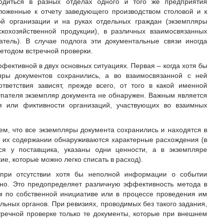
одиться в разных отделах одного и того же предприятия
ложенные к отчету заведующего производством столовой и к
ной организации и на руках отдельных граждан (экземпляры
скохозяйственной продукции), в различных взаимосвязанных
атель). В случае подлога эти документальные связи иногда
етодом встречной проверки.
фективной в двух основных ситуациях. Первая – когда хотя бы
яры документов сохранились, а во взаимосвязанной с ней
ответствия зависят, прежде всего, от того в какой именной
упателя экземпляр документа не обнаружен. Важным является
я или фиктивности организаций, участвующих во взаимных
ем, что все экземпляры документа сохранились и находятся в
 их содержании обнаруживаются характерные расхождения (в
я у поставщика, указаны одни ценности, а в экземпляре
кие, которые можно легко списать в расход).
 при отсутствии хотя бы неполной информации о событии
ьно. Это предопределяет различную эффективность метода в
м по собственной инициативе или в процессе проведения им
ьных органов. При ревизиях, проводимых без такого задания,
тречной проверке только те документы, которые при внешнем