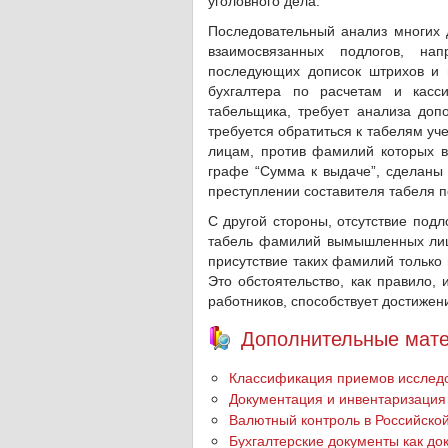
уголовного дела.
Последовательный анализ многих 
взаимосвязанных подлогов, на
последующих дописок штрихов и 
бухгалтера по расчетам и касс
табельщика, требует анализа допо
требуется обратиться к табелям уч
лицам, против фамилий которых 
графе “Сумма к выдаче”, сделаны 
преступлении составителя табеля п
С другой стороны, отсутствие под
табель фамилий вымышленных лиц
присутствие таких фамилий только
Это обстоятельство, как правило,
работников, способствует достижен
Дополнительные мате
Классификация приемов исследо
Документация и инвентаризация
Валютный контроль в Российско
Бухгалтерские документы как до