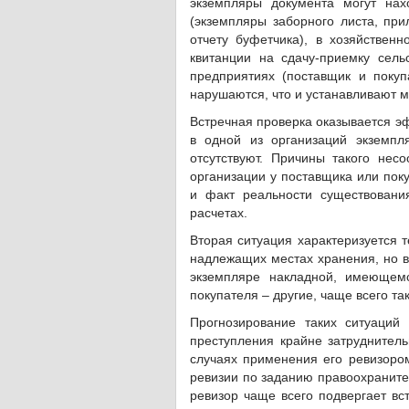
экземпляры документа могут нах
(экземпляры заборного листа, при
отчету буфетчика), в хозяйствен
квитанции на сдачу-приемку сель
предприятиях (поставщик и покуп
нарушаются, что и устанавливают м
Встречная проверка оказывается эф
в одной из организаций экземпл
отсутствуют. Причины такого несо
организации у поставщика или пок
и факт реальности существовани
расчетах.
Вторая ситуация характеризуется т
надлежащих местах хранения, но в
экземпляре накладной, имеющемс
покупателя – другие, чаще всего та
Прогнозирование таких ситуаций
преступления крайне затруднител
случаях применения его ревизоро
ревизии по заданию правоохранител
ревизор чаще всего подвергает вс