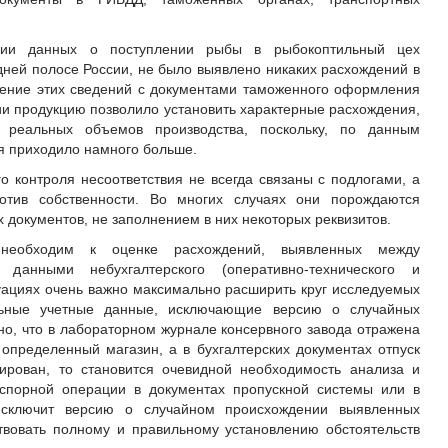
ении данных о поступлении рыбы в рыбокоптильный цех
дней полосе России, не было выявлено никаких расхождений в
ление этих сведений с документами таможенного оформления
ии продукцию позволило установить характерные расхождения,
и реальных объемов производства, поскольку, по данным
я приходило намного больше.
контроля несоответствия не всегда связаны с подлогами, а
отив собственности. Во многих случаях они порождаются
 документов, не заполнением в них некоторых реквизитов.
необходим к оценке расхождений, выявленных между
 данными небухгалтерского (оперативно-технического и
туациях очень важно максимально расширить круг исследуемых
ельные учетные данные, исключающие версию о случайных
но, что в лабораторном журнале консервного завода отражена
 определенный магазин, а в бухгалтерских документах отпуск
ирован, то становится очевидной необходимость анализа и
 спорной операции в документах пропускной системы или в
 исключит версию о случайном происхождении выявленных
ствовать полному и правильному установлению обстоятельств