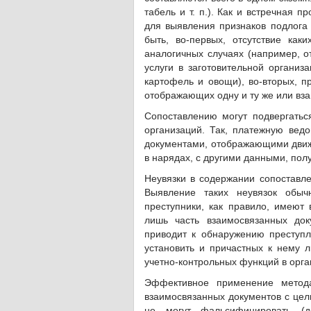
табель и т. п.). Как и встречная 
для выявления признаков подлога 
быть, во-первых, отсутствие ка
аналогичных случаях (например, о
услуги в заготовительной органи
картофель и овощи), во-вторых, п
отображающих одну и ту же или вз
Сопоставлению могут подвергатьс
организаций. Так, платежную вед
документами, отображающими движе
в нарядах, с другими данными, пол
Неувязки в содержании сопоставле
Выявление таких неувязок обыч
преступники, как правило, имеют
лишь часть взаимосвязанных док
приводит к обнаружению преступл
установить и причастных к нему 
учетно-контрольных функций в орга
Эффективное применение метода
взаимосвязанных документов с цель
не могут фальсифицировать (д