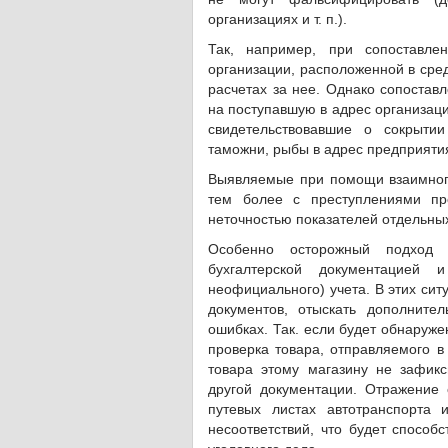
организациях и т. п.).
Так, например, при сопоставл
организации, расположенной в сре
расчетах за нее. Однако сопостав
на поступавшую в адрес организац
свидетельствовавшие о сокрыти
таможни, рыбы в адрес предприяти
Выявляемые при помощи взаимного 
тем более с преступлениями пр
неточностью показателей отдельных
Особенно осторожный подход 
бухгалтерской документацией и
неофициального) учета. В этих си
документов, отыскать дополнит
ошибках. Так. если будет обнаруже
проверка товара, отправляемого в
товара этому магазину не зафикс
другой документации. Отражение
путевых листах автотранспорта
несоответствий, что будет способ