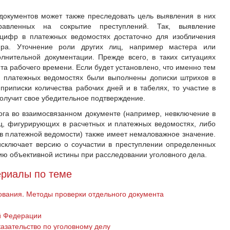
документов может также преследовать цель выявления в них
правленных на сокрытие преступлений. Так, выявление
цифр в платежных ведомостях достаточно для изобличения
ира. Уточнение роли других лиц, например мастера или
лнительной документации. Прежде всего, в таких ситуациях
ета рабочего времени. Если будет установлено, что именно тем
в платежных ведомостях были выполнены дописки штрихов в
приписки количества рабочих дней и в табелях, то участие в
олучит свое убедительное подтверждение.
лога во взаимосвязанном документе (например, невключение в
, фигурирующих в расчетных и платежных ведомостях, либо
 в платежной ведомости) также имеет немаловажное значение.
 исключает версию о соучастии в преступлении определенных
ию объективной истины при расследовании уголовного дела.
риалы по теме
вания. Методы проверки отдельного документа
й Федерации
казательство по уголовному делу