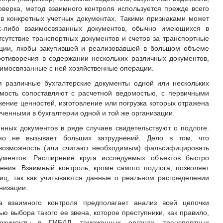
проверка, метод взаимного контроля используется прежде всего
в конкретных учетных документах. Такими признаками может
ких-либо взаимосвязанных документов, обычно имеющихся в
тсутствие транспортных документов и счетов за транспортные
зации, якобы закупившей и реализовавшей в большом объеме
ротиворечия в содержании нескольких различных документов,
аимосвязанные с ней хозяйственные операции.
я различные бухгалтерские документы одной или нескольких
омость сопоставляют с расчетной ведомостью, с первичными
ние ценностей, изготовление или погрузка которых отражена
ученными в бухгалтерии одной и той же организации.
нных документов в ряде случаев свидетельствуют о подлоге.
но не вызывает больших затруднений. Дело в том, что
 возможность (или считают необходимым) фальсифицировать
ументов. Расширение круга исследуемых объектов быстро
ения. Взаимный контроль, кроме самого подлога, позволяет
лиц, так как учитываются данные о реальном распределении
низации.
 взаимного контроля предполагает анализ всей цепочки
ю выбора такого ее звена, которое преступники, как правило,
окументы в ГИБДД, таможенных органах, транспортных