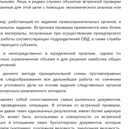
льными. Лишь в редких случаях объектом встречной проверки
бранные для этой цели с помощью экономического анализа или
зор, работающий по заданию правоохранительных органов, а
альное задание. Встречная проверка применяется ими более
на материалы, полученные при осуществлении прокурорского
й работы соответствующих подразделений ОВД, а также службы
ствующего субъекта.
я и непосредственно в юридической практике, однако по
тельно ограниченном объеме и для решения наиболее общих
уплений.
 данного метода принципиальной схемы противоправных
ов следообразования вся дальнейшая работа по сличению
о уголовного дела на основе задания следственных органов
онтрольно-ревизионного аппарата.
тавляет собой сопоставление самых различных документов,
проведенную операцию. В отличие от встречной проверки,
не давая таких однозначных результатов, имеет более широкую
Он может быть использован в совокупности со встречной
ьно в отношении таких бухгалтерских документов, которые
ляре (например, платежная ведомость, закупочная ведомость,