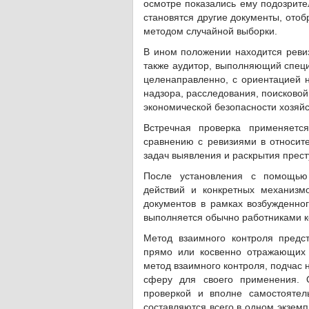
осмотре показались ему подозрите
становятся другие документы, ото
методом случайной выборки.
В ином положении находится реви
также аудитор, выполняющий специ
целенаправленно, с ориентацией 
надзора, расследования, поисково
экономической безопасности хозяй
Встречная проверка применяетс
сравнению с ревизиями в относи
задач выявления и раскрытия прест
После установления с помощью
действий и конкретных механизм
документов в рамках возбужденног
выполняется обычно работниками к
Метод взаимного контроля предс
прямо или косвенно отражающих 
метод взаимного контроля, подчас 
сферу для своего применения. 
проверкой и вполне самостоятел
составляются всего в одном экземп