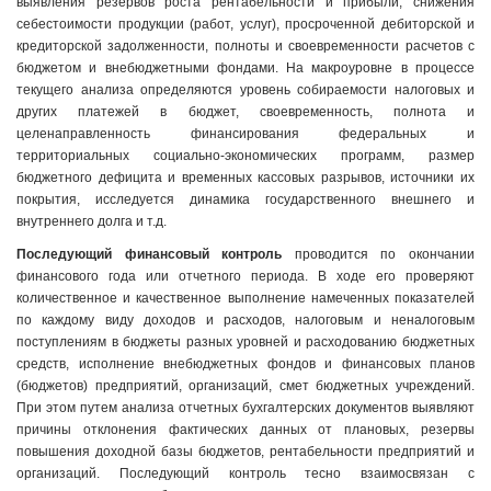
выявления резервов роста рентабельности и прибыли, снижения
себестоимости продукции (работ, услуг), просроченной дебиторской и
кредиторской задолженности, полноты и своевременности расчетов с
бюджетом и внебюджетными фондами. На макроуровне в процессе
текущего анализа определяются уровень собираемости налоговых и
других платежей в бюджет, своевременность, полнота и
целенаправленность финансирования федеральных и
территориальных социально-экономических программ, размер
бюджетного дефицита и временных кассовых разрывов, источники их
покрытия, исследуется динамика государственного внешнего и
внутреннего долга и т.д.
Последующий финансовый контроль
проводится по окончании
финансового года или отчетного периода. В ходе его проверяют
количественное и качественное выполнение намеченных показателей
по каждому виду доходов и расходов, налоговым и неналоговым
поступлениям в бюджеты разных уровней и расходованию бюджетных
средств, исполнение внебюджетных фондов и финансовых планов
(бюджетов) предприятий, организаций, смет бюджетных учреждений.
При этом путем анализа отчетных бухгалтерских документов выявляют
причины отклонения фактических данных от плановых, резервы
повышения доходной базы бюджетов, рентабельности предприятий и
организаций. Последующий контроль тесно взаимосвязан с