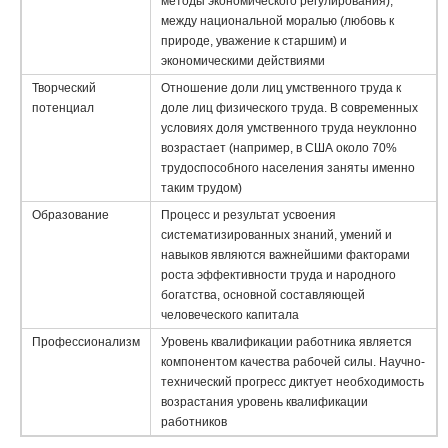
методы экономического регулирования),
между национальной моралью (любовь к
природе, уважение к старшим) и
экономическими действиями
Творческий
Отношение доли лиц умственного труда к
потенциал
доле лиц физического труда. В современных
условиях доля умственного труда неуклонно
возрастает (например, в США около 70%
трудоспособного населения заняты именно
таким трудом)
Образование
Процесс и результат усвоения
систематизированных знаний, умений и
навыков являются важнейшими факторами
роста эффективности труда и народного
богатства, основной составляющей
человеческого капитала
Профессионализм
Уровень квалификации работника является
компонентом качества рабочей силы. Научно-
техничес­кий прогресс диктует необходимость
возрастания уровень квалификации
работников