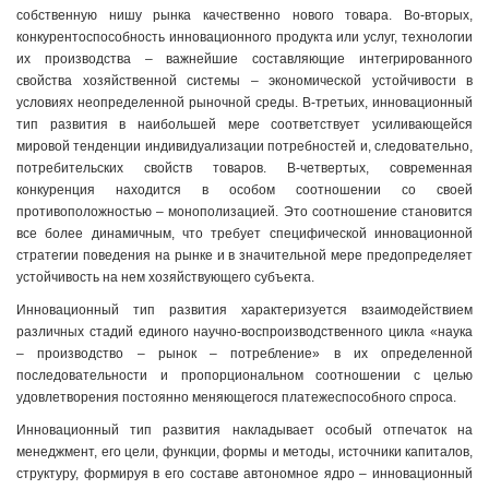
собственную нишу рынка качественно нового товара. Во-вторых,
конкурентоспособность инновационного продукта или услуг, технологии
их производства – важнейшие составляющие интегрированного
свойства хозяйственной системы – экономической устойчивости в
условиях неопределенной рыночной среды. В-третьих, инновационный
тип развития в наибольшей мере соответствует усиливающейся
мировой тенденции индивидуализации потребностей и, следовательно,
потребительских свойств товаров. В-четвертых, современная
конкуренция находится в особом соотношении со своей
противоположностью – монополизацией. Это соотношение становится
все более динамичным, что требует специфической инновационной
стратегии поведения на рынке и в значительной мере предопределяет
устойчивость на нем хозяйствующего субъекта.
Инновационный тип развития характеризуется взаимодействием
различных стадий единого научно-воспроизводственного цикла «наука
– производство – рынок – потребление» в их определенной
последовательности и пропорциональном соотношении с целью
удовлетворения постоянно меняющегося платежеспособного спроса.
Инновационный тип развития накладывает особый отпечаток на
менеджмент, его цели, функции, формы и методы, источники капиталов,
структуру, формируя в его составе автономное ядро – инновационный