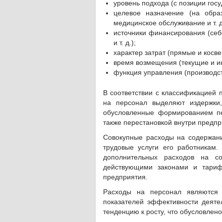
уровень подхода (с позиции госу
целевое назначение (на обра
медицинское обслуживание и т. д
источники финансирования (себ
и т. д.);
характер затрат (прямые и косве
время возмещения (текущие и и
функция управления (производст
В соответствии с классификацией 
на персонал выделяют издержки,
обусловленные формированием пе
также перестановкой внутри предпр
Совокупные расходы на содержани
трудовые услуги его работникам
дополнительных расходов на со
действующими законами и тариф
предприятия.
Расходы на персонал являются 
показателей эффективности деяте
тенденцию к росту, что обусловле