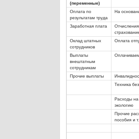
(переменные)
Оплата по
На основан
результатам труда
Заработная плата
Отчисления
страхование
Оклад штатных
Оплата отп
сотрудников
Выплаты
Оплачиваем
внештатным
сотрудникам
Прочие выплаты
Инвалиднос
Техника бе
Расходы на
экологию
Прочие рас
пособия и т.