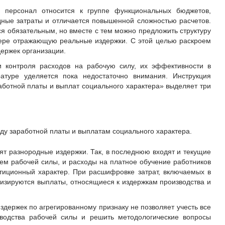
 персонал относится к группе функциональных бюджетов,
дные затраты и отличается повышенной сложностью расчетов.
я обязательным, но вместе с тем можно предложить структуру
мере отражающую реальные издержки. С этой целью раскроем
держек организации.
и контроля расходов на рабочую силу, их эффективности в
ратуре уделяется пока недостаточно внимания. Инструкция
аботной платы и выплат социального характера» выделяет три
ду заработной платы и выплатам социального характера.
ят разнородные издержки. Так, в последнюю входят и текущие
ием рабочей силы, и расходы на платное обучение работников
тиционный характер. При расшифровке затрат, включаемых в
тизируются выплаты, относящиеся к издержкам производства и
держек по агрегированному признаку не позволяет учесть все
зводства рабочей силы и решить методологические вопросы