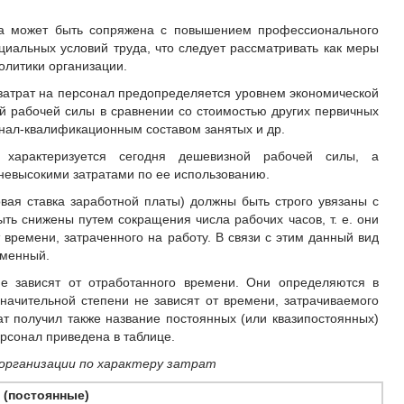
на может быть сопряжена с повышением профессионального
циальных условий труда, что следует рассматривать как меры
олитики организации.
атрат на персонал предопределяется уровнем экономической
ой рабочей силы в сравнении со стоимостью других первичных
нал-квалификационным составом занятых и др.
характеризуется сегодня дешевизной рабочей силы, а
невысокими затратами по ее использованию.
овая ставка заработной платы) должны быть строго увязаны с
ть снижены путем сокращения числа рабочих часов, т. е. они
времени, затраченного на работу. В связи с этим данный вид
еменный.
е зависят от отработанного времени. Они определяются в
значительной степени не зависят от времени, затрачиваемого
ат получил также название постоянных (или квазипостоянных)
ерсонал приведена в таблице.
организации по характеру затрат
 (постоянные)