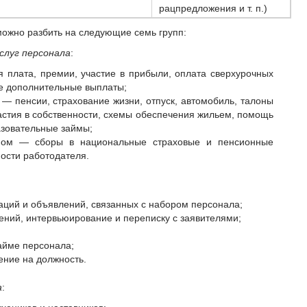
рацпредложения и т. п.)
можно разбить на следующие семь групп:
слуг персонала
:
 плата, премии, участие в прибыли, оплата сверхурочных
гие дополнительные выплаты;
— пенсии, страхование жизни, отпуск, автомобиль, талоны
астия в собственности, схемы обеспечения жильем, помощь
азовательные займы;
оном — сборы в национальные страховые и пенсионные
ости работодателя.
аций и объявлений, связанных с набором персонала;
лений, интервьюирование и переписку с заявителями;
айме персонала;
ение на должность.
а
: