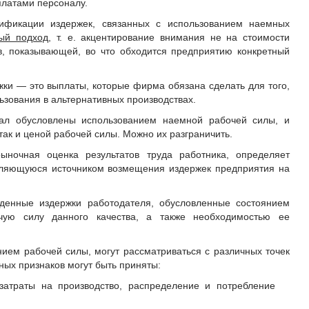
латами персоналу.
ификации издержек, связанных с использованием наемных
ый подход
, т. е. акцентирование внимания не на стоимости
в, показывающей, во что обходится предприятию конкретный
жки — это выплаты, которые фирма обязана сделать для того,
льзования в альтернативных производствах.
ал обусловлены использованием наемной рабочей силы, и
так и ценой рабочей силы. Можно их разграничить.
рыночная оценка результатов труда работника, определяет
вляющуюся источником возмещения издержек предприятия на
енные издержки работодателя, обусловленные состоянием
ую силу данного качества, а также необходимостью ее
нием рабочей силы, могут рассматриваться с различных точек
ных признаков могут быть приняты:
затраты на производство, распределение и потребление