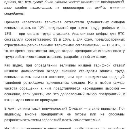
однако, что
чем лучше было экономическое положение предприятий,
тем слабее оказывалась их ориентация на любые внешние
стандарты
.
Прежняя «советская» тарифная сетка/схема должностных окладов
использовалась на 12% предприятий при оплате труда рабочих и на
18% — при оплате труда служащих. Аналогичные цифры для ЕТС
составляли соответственно 33 и 16%, а для схем, предусмотренных
отраслевыми/региональными тарифными соглашениями, — 11 и 9%. В
то же время практически каждое второе предприятие строило оплату
труда работников исходя из шкалы, разработанной им самим.
Как видно, при определении величины низшей тарифной ставки/
низшего должностного оклада внешние стандарты оплаты труда
использовались намного активнее, чем при определении градаций
тарифной сетки/схемы должностных окладов. Но в любом случае
частота обращений к ним представляется неожиданно высокой —
особенно, если учесть, что это добровольный выбор предприятий, к
которому их никто не принуждает.
В чем причины такой популярности? Отчасти — в силе привычки. По-
видимому, многие предприятия не готовы или не способны
разрабатывать схемы заработной платы самостоятельно.
Не обладая знаниями и компетенцией, необходимыми для подобных