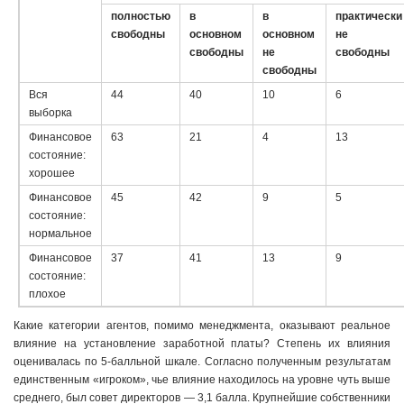
полностью
в
в
практически
свободны
основном
основном
не
свободны
не
свободны
свободны
Вся
44
40
10
6
выборка
Финансовое
63
21
4
13
состояние:
хорошее
Финансовое
45
42
9
5
состояние:
нормальное
Финансовое
37
41
13
9
состояние:
плохое
Какие категории агентов, помимо менеджмента, оказывают реальное
влияние на установление заработной платы? Степень их влияния
оценивалась по 5-балльной шкале. Согласно полученным результатам
единственным «игроком», чье влияние находилось на уровне чуть выше
среднего, был совет директоров — 3,1 балла. Крупнейшие собственники