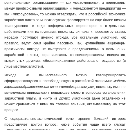
региональными организациями — как «мезоуровень», а переговоры
между профсоюзными организациями и менеджментом предприятий —
как «микроуровень», то можно утверждать, что в российской экономике
заработная плата во многих случаях формируется на еще более низком
«наноуровне»: в ходе неформальных переговоров с отдельными
работниками или их группами, поскольку сигналы к пересмотру ставок
нередко поступают именно отсюда. Все остальные участники, как
правило, ведут себя крайне пассивно. Так, крупнейшие акционеры
практически никогда не выступают с предложениями о повышении
заработной платы, ограничиваясь санкционированием инициатив,
выдвинутых другими; «безынициативно» действовало государство (в
лице местных властей).
Исходя из вышесказанного можно квалифицировать
сформировавшуюся и преобладающую в российской экономике
модель
зарплатообразования как явно «менеджеристскую»
, поскольку именно
менеджерам принадлежит решающее слово в вопросах установления
заработной платы, и никто из других участников даже отдаленно не
может сравниться с ними по степени влияния, оказываемому на этот
процесс.
С содержательно-экономической точки зрения больший интерес
представляет другой вопрос: какие события чаще всего служат