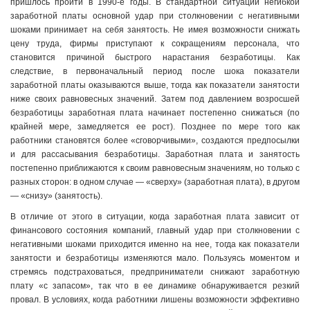
пришлось пройти в 1990-е годы. В стандартной ситуации негибкой
заработной платы основной удар при столкновении с негативными
шоками принимает на себя занятость. Не имея возможности снижать
цену труда, фирмы приступают к сокращениям персонала, что
становится причиной быстрого нарастания безработицы. Как
следствие, в первоначальный период после шока показатели
заработной платы оказываются выше, тогда как показатели занятости
ниже своих равновесных значений. Затем под давлением возросшей
безработицы заработная плата начинает постепенно снижаться (по
крайней мере, замедляется ее рост). Позднее по мере того как
работники становятся более «сговорчивыми», создаются предпосылки
и для рассасывания безработицы. Заработная плата и занятость
постепенно приближаются к своим равновесным значениям, но только с
разных сторон: в одном случае — «сверху» (заработная плата), в другом
— «снизу» (занятость).
В отличие от этого в ситуации, когда заработная плата зависит от
финансового состояния компаний, главный удар при столкновении с
негативными шоками приходится именно на нее, тогда как показатели
занятости и безработицы изменяются мало. Пользуясь моментом и
стремясь подстраховаться, предприниматели снижают заработную
плату «с запасом», так что в ее динамике обнаруживается резкий
провал. В условиях, когда работники лишены возможности эффективно