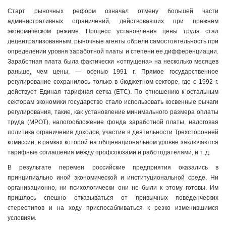
Старт рыночных реформ означал отмену большей части
административных ограничений, действовавших при прежнем
экономическом режиме. Процесс установления цены труда стал
децентрализованным, рыночные агенты обрели самостоятельность при
определении уровня заработной платы и степени ее дифференциации.
Заработная плата была фактически «отпущена» на несколько месяцев
раньше, чем цены, — осенью 1991 г. Прямое государственное
регулирование сохранилось только в бюджетном секторе, где с 1992 г.
действует Единая тарифная сетка (ЕТС). По отношению к остальным
секторам экономики государство стало использовать косвенные рычаги
регулирования, такие, как установление минимального размера оплаты
труда (МРОТ), налогообложение фонда заработной платы, налоговая
политика ограничения доходов, участие в деятельности Трехсторонней
комиссии, в рамках которой на общенациональном уровне заключаются
тарифные соглашения между профсоюзами и работодателями, и т. д.
В результате перемен российские предприятия оказались в
принципиально иной экономической и институциональной среде. Ни
организационно, ни психологически они не были к этому готовы. Им
пришлось спешно отказываться от привычных поведенческих
стереотипов и на ходу приспосабливаться к резко изменившимся
условиям.