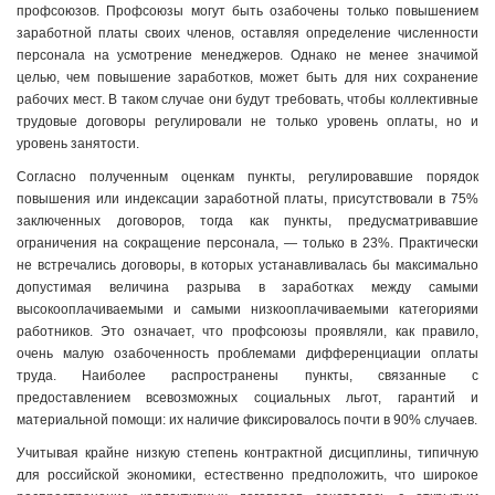
профсоюзов. Профсоюзы могут быть озабочены только повышением
заработной платы своих членов, оставляя определение численности
персонала на усмотрение менеджеров. Однако не менее значимой
целью, чем повышение заработков, может быть для них сохранение
рабочих мест. В таком случае они будут требовать, чтобы коллективные
трудовые договоры регулировали не только уровень оплаты, но и
уровень занятости.
Согласно полученным оценкам пункты, регулировавшие порядок
повышения или индексации заработной платы, присутствовали в 75%
заключенных договоров, тогда как пункты, предусматривавшие
ограничения на сокращение персонала, — только в 23%. Практически
не встречались договоры, в которых устанавливалась бы максимально
допустимая величина разрыва в заработках между самыми
высокооплачиваемыми и самыми низкооплачиваемыми категориями
работников. Это означает, что профсоюзы проявляли, как правило,
очень малую озабоченность проблемами дифференциации оплаты
труда. Наиболее распространены пункты, связанные с
предоставлением всевозможных социальных льгот, гарантий и
материальной помощи: их наличие фиксировалось почти в 90% случаев.
Учитывая крайне низкую степень контрактной дисциплины, типичную
для российской экономики, естественно предположить, что широкое