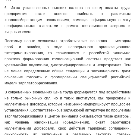
6. Из-за установленных высоких налогов на фонд оплаты труда
предприятия стали активно прибегать к различным
«налогосберегающим технологиям», замещая официальную оплату
неофициальными выплатами в рамках всевозможных «серых» и
«черных» схем.
Поскольку новые механизмы отрабатывались пошагово — методом
проб и ошибок, в ходе непрерывного организационного
экспериментирования, то сложившаяся в российской экономике
практика формирования компенсационной системы предстает как
чрезвычайно подвижная, диверсифицированная и непрозрачная. Тем
не менее определенные общие тенденции и закономерности дают
основание говорить о формировании специфической российской
модели зарплатообразования.
В современных экономиках цена труда формируется под воздействием
не только рыночных сил, но и таких институтов, как профсоюзы и
коллективные договоры, которые неизбежно модифицируют процесс ее
установления. Соответственно, в зарубежной литературе по проблемам
зарплатообразования в центре внимания оказываются такие факторы,
как уровень юнионизации (объединения), охват работников
коллективными договорами, срок действия тарифных соглашений,
синхронность их заключения в различных секторах, степень