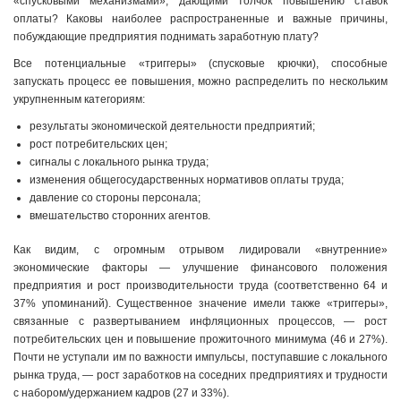
«спусковыми механизмами», дающими толчок повышению ставок
оплаты? Каковы наиболее распространенные и важные причины,
побуждающие предприятия поднимать заработную плату?
Все потенциальные «триггеры» (спусковые крючки), способные
запускать процесс ее повышения, можно распределить по нескольким
укрупненным категориям:
результаты экономической деятельности предприятий;
рост потребительских цен;
сигналы с локального рынка труда;
изменения общегосударственных нормативов оплаты труда;
давление со стороны персонала;
вмешательство сторонних агентов.
Как видим, с огромным отрывом лидировали «внутренние»
экономические факторы — улучшение финансового положения
предприятия и рост производительности труда (соответственно 64 и
37% упоминаний). Существенное значение имели также «триггеры»,
связанные с развертыванием инфляционных процессов, — рост
потребительских цен и повышение прожиточного минимума (46 и 27%).
Почти не уступали им по важности импульсы, поступавшие с локального
рынка труда, — рост заработков на соседних предприятиях и трудности
с набором/удержанием кадров (27 и 33%).