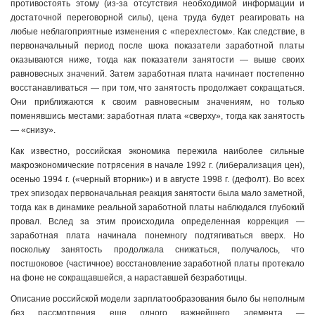
противостоять этому (из-за отсутствия необходимой информации и
достаточной переговорной силы), цена труда будет реагировать на
любые неблагоприятные изменения с «перехлестом». Как следствие, в
первоначальный период после шока показатели заработной платы
оказываются ниже, тогда как показатели занятости — выше своих
равновесных значений. Затем заработная плата начинает постепенно
восстанавливаться — при том, что занятость продолжает сокращаться.
Они приближаются к своим равновесным значениям, но только
поменявшись местами: заработная плата «сверху», тогда как занятость
— «снизу».
Как известно, российская экономика пережила наиболее сильные
макроэкономические потрясения в начале 1992 г. (либерализация цен),
осенью 1994 г. («черный вторник») и в августе 1998 г. (дефолт). Во всех
трех эпизодах первоначальная реакция занятости была мало заметной,
тогда как в динамике реальной заработной платы наблюдался глубокий
провал. Вслед за этим происходила определенная коррекция —
заработная плата начинала понемногу подтягиваться вверх. Но
поскольку занятость продолжала снижаться, получалось, что
постшоковое (частичное) восстановление заработной платы протекало
на фоне не сокращавшейся, а нараставшей безработицы.
Описание российской модели зарплатообразования было бы неполным
без рассмотрения еще одного важнейшего элемента —