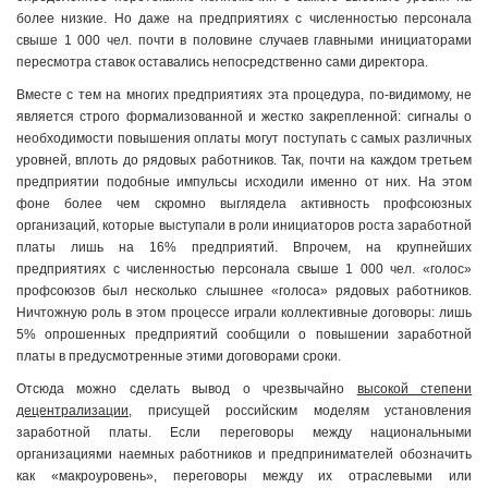
более низкие. Но даже на предприятиях с численностью персонала
свыше 1 000 чел. почти в половине случаев главными инициаторами
пересмотра ставок оставались непосредственно сами директора.
Вместе с тем на многих предприятиях эта процедура, по-видимому, не
является строго формализованной и жестко закрепленной: сигналы о
необходимости повышения оплаты могут поступать с самых различных
уровней, вплоть до рядовых работников. Так, почти на каждом третьем
предприятии подобные импульсы исходили именно от них. На этом
фоне более чем скромно выглядела активность профсоюзных
организаций, которые выступали в роли инициаторов роста заработной
платы лишь на 16% предприятий. Впрочем, на крупнейших
предприятиях с численностью персонала свыше 1 000 чел. «голос»
профсоюзов был несколько слышнее «голоса» рядовых работников.
Ничтожную роль в этом процессе играли коллективные договоры: лишь
5% опрошенных предприятий сообщили о повышении заработной
платы в предусмотренные этими договорами сроки.
Отсюда можно сделать вывод о чрезвычайно
высокой степени
децентрализации
, присущей российским моделям установления
заработной платы. Если переговоры между национальными
организациями наемных работников и предпринимателей обозначить
как «макроуровень», переговоры между их отраслевыми или