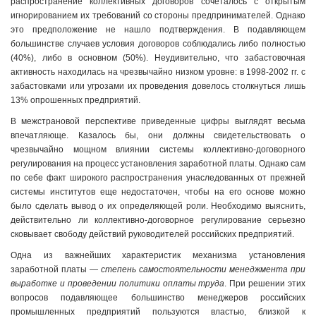
распространение коллективных договоров сочеталось с открытым
игнорированием их требований со стороны предпринимателей. Однако
это предположение не нашло подтверждения. В подавляющем
большинстве случаев условия договоров соблюдались либо полностью
(40%), либо в основном (50%). Неудивительно, что забастовочная
активность находилась на чрезвычайно низком уровне: в 1998-2002 гг. с
забастовками или угрозами их проведения довелось столкнуться лишь
13% опрошенных предприятий.
В межстрановой перспективе приведенные цифры выглядят весьма
впечатляюще. Казалось бы, они должны свидетельствовать о
чрезвычайно мощном влиянии системы коллективно-договорного
регулирования на процесс установления заработной платы. Однако сам
по себе факт широкого распространения унаследованных от прежней
системы институтов еще недостаточен, чтобы на его основе можно
было сделать вывод о их определяющей роли. Необходимо выяснить,
действительно ли коллективно-договорное регулирование серьезно
сковывает свободу действий руководителей российских предприятий.
Одна из важнейших характеристик механизма установления
заработной платы —
степень самостоятельности менеджмента при
выработке и проведении политики оплаты труда
. При решении этих
вопросов подавляющее большинство менеджеров российских
промышленных предприятий пользуются властью, близкой к