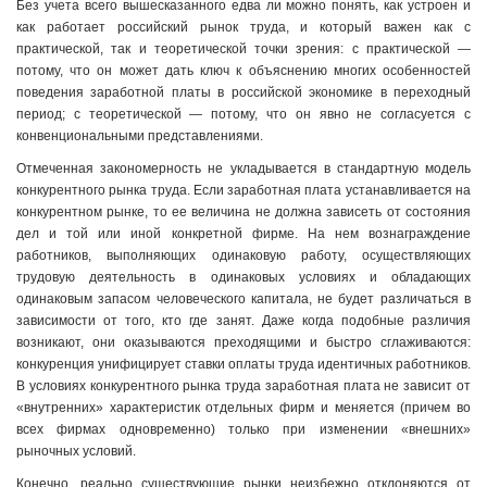
Без учета всего вышесказанного едва ли можно понять, как устроен и
как работает российский рынок труда, и который важен как с
практической, так и теоретической точки зрения: с практической —
потому, что он может дать ключ к объяснению многих особенностей
поведения заработной платы в российской экономике в переходный
период; с теоретической — потому, что он явно не согласуется с
конвенциональными представлениями.
Отмеченная закономерность не укладывается в стандартную модель
конкурентного рынка труда. Если заработная плата устанавливается на
конкурентном рынке, то ее величина не должна зависеть от состояния
дел и той или иной конкретной фирме. На нем вознаграждение
работников, выполняющих одинаковую работу, осуществляющих
трудовую деятельность в одинаковых условиях и обладающих
одинаковым запасом человеческого капитала, не будет различаться в
зависимости от того, кто где занят. Даже когда подобные различия
возникают, они оказываются преходящими и быстро сглаживаются:
конкуренция унифицирует ставки оплаты труда идентичных работников.
В условиях конкурентного рынка труда заработная плата не зависит от
«внутренних» характеристик отдельных фирм и меняется (причем во
всех фирмах одновременно) только при изменении «внешних»
рыночных условий.
Конечно, реально существующие рынки неизбежно отклоняются от