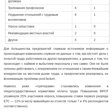
договора
Требования профсоюзов
6
1
Ухудшение отношений с трудовым
6
1
коллективом
Угроза забастовок
1
0
Рекомендации местных властей
2
0
Другое
5
2
Для большинства предприятий главным источником информации о
происходящих изменениях служили не данные о том, как обстоят дела с
оплатой труда работников на других предприятиях, а данные о том, что
происходит с наймом и выбытием персонала у них самих. Они не были
склонны действовать с опережением по отношению к своим ближайшим
конкурентам на местном рынке труда, а предпочитали реагировать на
возникающие проблемы post factum.
Намного реже «триггерами» становились изменения в
общегосударственных нормативах оплаты труда. Повышение МРОТ
упомянули 25% участников опроса, повышение ставок первого разряда
ЕТС — 12% (к числу важнейших их отнесли только 7 и 4% респондентов
соответственно).