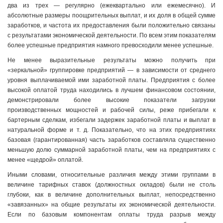
два из трех — регулярно (ежеквартально или ежемесячно). И
абсолютные размеры поощрительных выплат, и их доля в общей сумме
заработков, и частота их предоставления были положительно связаны
с результатами экономической деятельности. По всем этим показателям
более успешные предприятия намного превосходили менее успешные.
Не менее выразительные результаты можно получить при
«зеркальной» группировке предприятий — в зависимости от среднего
уровня выплачиваемой ими заработной платы. Предприятия с более
высокой оплатой труда находились в лучшем финансовом состоянии,
демонстрировали более высокие показатели загрузки
производственных мощностей и рабочей силы, реже прибегали к
бартерным сделкам, избегали задержек заработной платы и выплат в
натуральной форме и т. д. Показательно, что на этих предприятиях
базовая (гарантированная) часть заработков составляла существенно
меньшую долю суммарной заработной платы, чем на предприятиях с
менее «щедрой» оплатой.
Иными словами, относительные различия между этими группами в
величине тарифных ставок (должностных окладов) были не столь
глубоки, как в величине дополнительных выплат, непосредственно
«завязанных» на общие результаты их экономической деятельности.
Если по базовым компонентам оплаты труда разрыв между