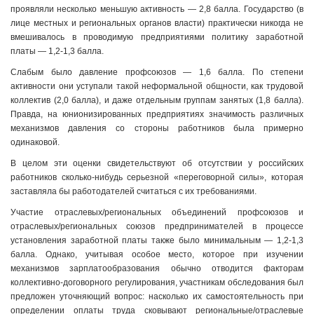
проявляли несколько меньшую активность — 2,8 балла. Государство (в
лице местных и региональных органов власти) практически никогда не
вмешивалось в проводимую предприятиями политику заработной
платы — 1,2-1,3 балла.
Слабым было давление профсоюзов — 1,6 балла. По степени
активности они уступали такой неформальной общности, как трудовой
коллектив (2,0 балла), и даже отдельным группам занятых (1,8 балла).
Правда, на юнионизированных предприятиях значимость различных
механизмов давления со стороны работников была примерно
одинаковой.
В целом эти оценки свидетельствуют об отсутствии у российских
работников сколько-нибудь серьезной «переговорной силы», которая
заставляла бы работодателей считаться с их требованиями.
Участие отраслевых/региональных объединений профсоюзов и
отраслевых/региональных союзов предпринимателей в процессе
установления заработной платы также было минимальным — 1,2-1,3
балла. Однако, учитывая особое место, которое при изучении
механизмов зарплатообразования обычно отводится факторам
коллективно-договорного регулирования, участникам обследования был
предложен уточняющий вопрос: насколько их самостоятельность при
определении оплаты труда сковывают региональные/отраслевые