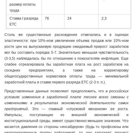
размер оплаты
труда
Ставка I разряда
76
24
2,3
ЕТС
Столь же существенные расхождения отмечались и в оценках
эластичности: при 10%-ном увеличении объема продаж или 10%-ном
росте цен на выпускаемую продукцию ожидаемый прирост заработков
мог бы составить порядка 5-7. Значительно меньшая чувствительность
(3-3,5) наблюдалась бы по отношению к показателям инфляции. Еще
слабее отреагировала бы заработная плата на рост заработков на
соседних предприятиях, а также на корректировку
общегосударственных нормативов оплаты труда — минимальной
заработной платы и ставки первого разряда ЕТС (2-3 п. п.).
Представленные данные позволяют предположить, что
в российских
условиях изменения в заработной плате теснее всего связаны с
изменениями в результатах экономической деятельности самих
предприятий
. Это — главный «спусковой механизм» ее роста.
Импульсы, поступающие из внешней экономической и
институциональной среды, имеют существенно меньшее значение. Что
касается давления со стороны «инсайдеров» (будь то профсоюзы или
неорганизованные группы работников), то оно запускает процесс