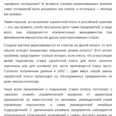
тарифные соглашения? В четверти случаев ограничивающее влияние
таких соглашений было расценено как слабое, в остальных — вообще
как нулевое.
Таким образом, установление заработной платы в российской практике
— это, как правило, сугубо внутреннее дело самих предприятий, и чаще
всего она определяется исключительно менеджментом при
минимальном вмешательстве других заинтересованных сторон.
Сходная картина вырисовывается из ответов на другой вопрос: от кого
обычно исходят инициативы повышения уровня оплаты? Этот аспект
проблемы представляет особый интерес, если учесть, что в настоящее
время пересмотры ставок заработной платы для всего занятого
персонала или для основной его части производятся очень часто.
Согласно полученным данным в 2002 г. сдвиг вверх общей шкалы
заработной платы происходил на обследованных предприятиях не
реже чем раз в полгода.
Чаще всего предложения о повышении ставок оплаты поступают с
«верхних этажей» управленческой иерархии: от директоров
предприятий, их заместителей по экономике, руководителей служб
управления персоналом, а также руководителей линейных
подразделений. С увеличением размеров предприятия наблюдается
определенное перетекание полномочий с самого высокого уровня на