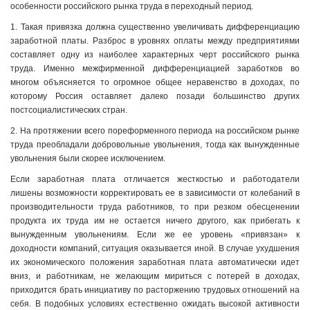
особенности российского рынка труда в переходный период.
1. Такая привязка должна существенно увеличивать дифференциацию
заработной платы. Разброс в уровнях оплаты между предприятиями
составляет одну из наиболее характерных черт российского рынка
труда. Именно межфирменной дифференциацией заработков во
многом объясняется то огромное общее неравенство в доходах, по
которому Россия оставляет далеко позади большинство других
постсоциалистических стран.
2. На протяжении всего пореформенного периода на российском рынке
труда преобладали добровольные увольнения, тогда как вынужденные
увольнения были скорее исключением.
Если заработная плата отличается жесткостью и работодатели
лишены возможности корректировать ее в зависимости от колебаний в
производительности труда работников, то при резком обесценении
продукта их труда им не остается ничего другого, как прибегать к
вынужденным увольнениям. Если же ее уровень «привязан» к
доходности компаний, ситуация оказывается иной. В случае ухудшения
их экономического положения заработная плата автоматически идет
вниз, и работникам, не желающим мириться с потерей в доходах,
приходится брать инициативу по расторжению трудовых отношений на
себя. В подобных условиях естественно ожидать высокой активности