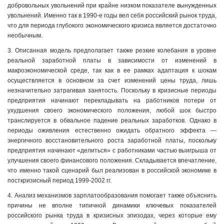
добровольных увольнений при крайне низком показателе вынужденных
увольнений. Именно так в 1990-е годы вел себя российский рынок труда,
что для периода глубокого экономического кризиса является достаточно
необычным.
3. Описанная модель предполагает также резкие колебания в уровне
реальной заработной платы в зависимости от изменений в
макроэкономической среде, так как в ее рамках адаптация к шокам
осуществляется в основном за счет изменений цены труда, лишь
незначительно затрагивая занятость. Поскольку в кризисные периоды
предприятия начинают перекладывать на работников потери от
ухудшения своего экономического положения, любой шок быстро
транслируется в обвальное падение реальных заработков. Однако в
периоды оживления естественно ожидать обратного эффекта —
энергичного восстановительного роста заработной платы, поскольку
предприятия начинают «делиться» с работниками частью выигрыша от
улучшения своего финансового положения. Складывается впечатление,
что именно такой сценарий был реализован в российской экономике в
посткризисный период 1999-2002 гг.
4. Анализ механизмов зарплатообразования помогает также объяснить
причины не вполне типичной динамики ключевых показателей
российского рынка труда в кризисных эпизодах, через которые ему