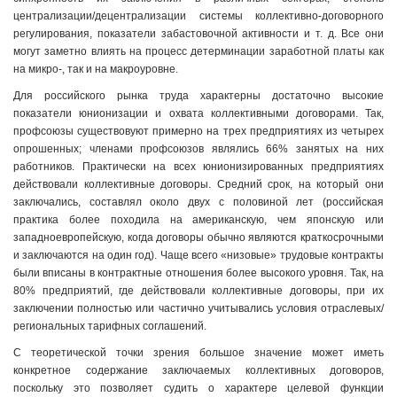
централизации/децентрализации системы коллективно-договорного
регулирования, показатели забастовочной активности и т. д. Все они
могут заметно влиять на процесс детерминации заработной платы как
на микро-, так и на макроуровне.
Для российского рынка труда характерны достаточно высокие
показатели юнионизации и охвата коллективными договорами. Так,
профсоюзы существовуют примерно на трех предприятиях из четырех
опрошенных; членами профсоюзов являлись 66% занятых на них
работников. Практически на всех юнионизированных предприятиях
действовали коллективные договоры. Средний срок, на который они
заключались, составлял около двух с половиной лет (российская
практика более походила на американскую, чем японскую или
западноевропейскую, когда договоры обычно являются краткосрочными
и заключаются на один год). Чаще всего «низовые» трудовые контракты
были вписаны в контрактные отношения более высокого уровня. Так, на
80% предприятий, где действовали коллективные договоры, при их
заключении полностью или частично учитывались условия отраслевых/
региональных тарифных соглашений.
С теоретической точки зрения большое значение может иметь
конкретное содержание заключаемых коллективных договоров,
поскольку это позволяет судить о характере целевой функции