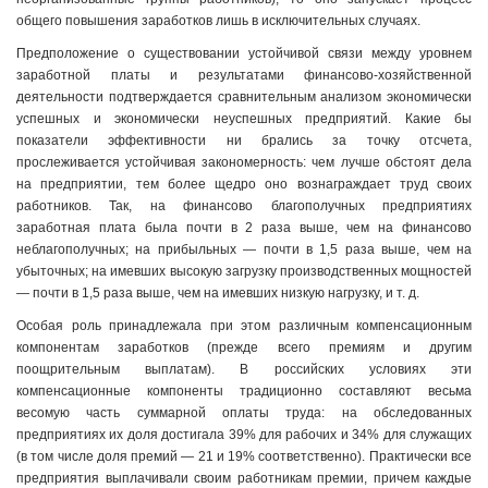
общего повышения заработков лишь в исключительных случаях.
Предположение о существовании устойчивой связи между уровнем
заработной платы и результатами финансово-хозяйственной
деятельности подтверждается сравнительным анализом экономически
успешных и экономически неуспешных предприятий. Какие бы
показатели эффективности ни брались за точку отсчета,
прослеживается устойчивая закономерность: чем лучше обстоят дела
на предприятии, тем более щедро оно вознаграждает труд своих
работников. Так, на финансово благополучных предприятиях
заработная плата была почти в 2 раза выше, чем на финансово
неблагополучных; на прибыльных — почти в 1,5 раза выше, чем на
убыточных; на имевших высокую загрузку производственных мощностей
— почти в 1,5 раза выше, чем на имевших низкую нагрузку, и т. д.
Особая роль принадлежала при этом различным компенсационным
компонентам заработков (прежде всего премиям и другим
поощрительным выплатам). В российских условиях эти
компенсационные компоненты традиционно составляют весьма
весомую часть суммарной оплаты труда: на обследованных
предприятиях их доля достигала 39% для рабочих и 34% для служащих
(в том числе доля премий — 21 и 19% соответственно). Практически все
предприятия выплачивали своим работникам премии, причем каждые