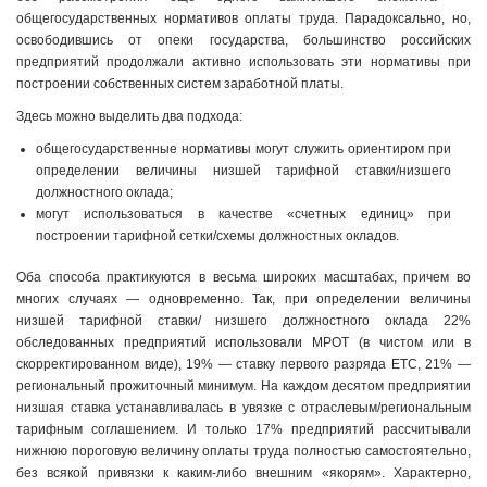
общегосударственных нормативов оплаты труда. Парадоксально, но,
освободившись от опеки государства, большинство российских
предприятий продолжали активно использовать эти нормативы при
построении собственных систем заработной платы.
Здесь можно выделить два подхода:
общегосударственные нормативы могут служить ориентиром при
определении величины низшей тарифной ставки/низшего
должностного оклада;
могут использоваться в качестве «счетных единиц» при
построении тарифной сетки/схемы должностных окладов.
Оба способа практикуются в весьма широких масштабах, причем во
многих случаях — одновременно. Так, при определении величины
низшей тарифной ставки/ низшего должностного оклада 22%
обследованных предприятий использовали МРОТ (в чистом или в
скорректированном виде), 19% — ставку первого разряда ЕТС, 21% —
региональный прожиточный минимум. На каждом десятом предприятии
низшая ставка устанавливалась в увязке с отраслевым/региональным
тарифным соглашением. И только 17% предприятий рассчитывали
нижнюю пороговую величину оплаты труда полностью самостоятельно,
без всякой привязки к каким-либо внешним «якорям». Характерно,