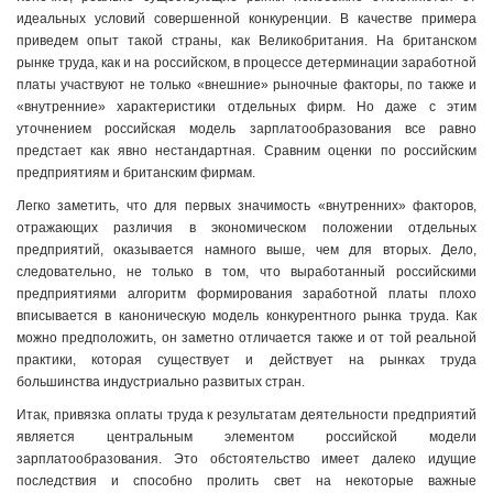
идеальных условий совершенной конкуренции. В качестве примера
приведем опыт такой страны, как Великобритания. На британском
рынке труда, как и на российском, в процессе детерминации заработной
платы участвуют не только «внешние» рыночные факторы, по также и
«внутренние» характеристики отдельных фирм. Но даже с этим
уточнением российская модель зарплатообразования все равно
предстает как явно нестандартная. Сравним оценки по российским
предприятиям и британским фирмам.
Легко заметить, что для первых значимость «внутренних» факторов,
отражающих различия в экономическом положении отдельных
предприятий, оказывается намного выше, чем для вторых. Дело,
следовательно, не только в том, что выработанный российскими
предприятиями алгоритм формирования заработной платы плохо
вписывается в каноническую модель конкурентного рынка труда. Как
можно предположить, он заметно отличается также и от той реальной
практики, которая существует и действует на рынках труда
большинства индустриально развитых стран.
Итак, привязка оплаты труда к результатам деятельности предприятий
является центральным элементом российской модели
зарплатообразования. Это обстоятельство имеет далеко идущие
последствия и способно пролить свет на некоторые важные