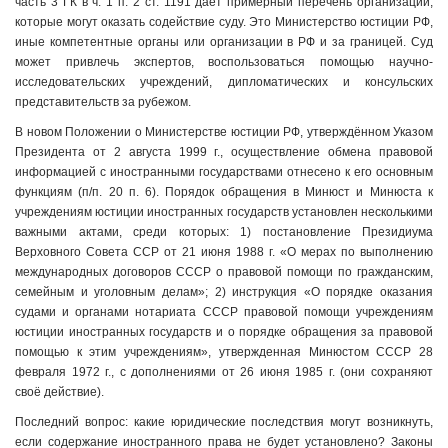
часть 3 ГК в ч. 1 п. 2 ст. 1191 даёт примерный перечень организаций,
которые могут оказать содействие суду. Это Министерство юстиции РФ,
иные компетентные органы или организации в РФ и за границей. Суд
может привлечь экспертов, воспользоваться помощью научно-
исследовательских учреждений, дипломатических и консульских
представительств за рубежом.
В новом Положении о Министерстве юстиции РФ, утверждённом Указом
Президента от 2 августа 1999 г., осуществление обмена правовой
информацией с иностранными государствами отнесено к его основным
функциям (п/п. 20 п. 6). Порядок обращения в Минюст и Минюста к
учреждениям юстиции иностранных государств установлен несколькими
важными актами, среди которых: 1) постановление Президиума
Верховного Совета ССР от 21 июня 1988 г. «О мерах по выполнению
международных договоров СССР о правовой помощи по гражданским,
семейным и уголовным делам»; 2) инструкция «О порядке оказания
судами и органами нотариата СССР правовой помощи учреждениям
юстиции иностранных государств и о порядке обращения за правовой
помощью к этим учреждениям», утвержденная Минюстом СССР 28
февраля 1972 г., с дополнениями от 26 июня 1985 г. (они сохраняют
своё действие).
Последний вопрос: какие юридические последствия могут возникнуть,
если содержание иностранного права не будет установлено? Законы