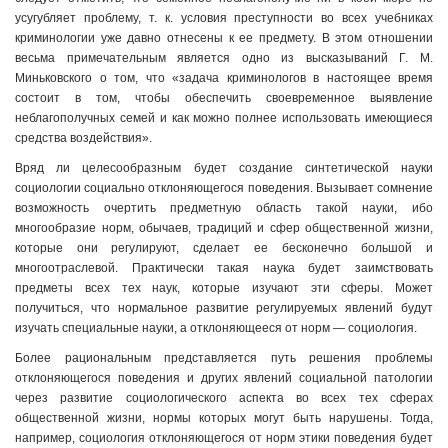
усугубляет проблему, т. к. условия преступности во всех учебниках
криминологии уже давно отнесены к ее предмету. В этом отношении
весьма примечательным является одно из высказываний Г. М.
Миньковского о том, что «задача криминологов в настоящее время
состоит в том, чтобы обеспечить своевременное выявление
неблагополучных семей и как можно полнее использовать имеющиеся
средства воздействия».
Вряд ли целесообразным будет создание синтетической науки
социологии социально отклоняющегося поведения. Вызывает сомнение
возможность очертить предметную область такой науки, ибо
многообразие норм, обычаев, традиций и сфер общественной жизни,
которые они регулируют, сделает ее бесконечно большой и
многоотраслевой. Практически такая наука будет заимствовать
предметы всех тех наук, которые изучают эти сферы. Может
получиться, что нормальное развитие регулируемых явлений будут
изучать специальные науки, а отклоняющееся от норм — социология.
Более рациональным представляется путь решения проблемы
отклоняющегося поведения и других явлений социальной патологии
через развитие социологического аспекта во всех тех сферах
общественной жизни, нормы которых могут быть нарушены. Тогда,
например, социология отклоняющегося от норм этики поведения будет