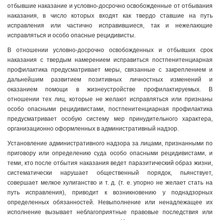
отбывшие наказание и условно-досрочно освобожденные от отбывания
наказания, в число которых входят как твердо ставшие на путь
исправления или частично исправившиеся, так и нежелающие
исправляться и особо опасные рецидивисты.
В отношении условно-досрочно освобожденных и отбывших срок
наказания с твердым намерением исправиться постпенитенциарная
профилактика предусматривает меры, связанные с закреплением и
дальнейшим развитием позитивных личностных изменений и
оказанием помощи в жизнеустройстве профилактируемых. В
отношении тех лиц, которые не желают исправляться или признаны
особо опасными рецидивистами, постпенитенциарная профилактика
предусматривает особую систему мер принудительного характера,
организационно оформленных в административный надзор.
Установление административного надзора за лицами, признанными по
приговору или определению суда особо опасными рецидивистами, и
теми, кто после отбытия наказания ведет паразитический образ жизни,
систематически нарушает общественный порядок, пьянствует,
совершает мелкое хулиганство и т. д. (т. е. упорно не желает стать на
путь исправления), приводит к возникновению у поднадзорных
определенных обязанностей. Невыполнение или ненадлежащее их
исполнение вызывает неблагоприятные правовые последствия или