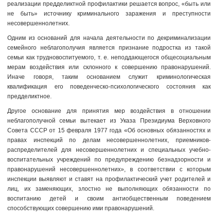
реализации предделиктной профилактики решается вопрос, «быть или
не быть» источнику криминального заражения и преступности
несовершеннолетних.
Одним из оснований для начала деятельности по декриминализации
семейного неблагополучия является признание подростка из такой
семьи как трудновоспитуемого, т. е. неподдающегося общесоциальным
мерам воздействия или склонного к совершению правонарушений.
Иначе говоря, таким основанием служит криминологическая
квалификация его поведенческо-психологического состояния как
предделиктное.
Другое основание для принятия мер воздействия в отношении
неблагополучной семьи вытекает из Указа Президиума Верховного
Совета СССР от 15 февраля 1977 года «Об основных обязанностях и
правах инспекций по делам несовершеннолетних, приемников-
распределителей для несовершеннолетних и специальных учебно-
воспитательных учреждений по предупреждению безнадзорности и
правонарушений несовершеннолетних», в соответствии с которым
инспекции выявляют и ставят на профилактический учет родителей и
лиц, их заменяющих, злостно не выполняющих обязанности по
воспитанию детей и своим антиобщественным поведением
способствующих совершению ими правонарушений.