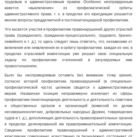
трудовым и административным правом. Особенно неоправданным
кажется «выключение» из профилактической орбиты
административного права, т. к. в пределах его юрисдикции решаются
многие вопросы предделиктной и постпенитенциарной профилактики.
Что касается участия в профилактике правонарушений других отраслей
права (гражданского, гражданско-процессуального, трудового, брачно-
семейного и т. д.), то здесь следует лишь отметить, что, независимо от
включения или невключения их в орбиту профилактики, каждая из них, в
пределах отраслевой компетенции уже решает свою специальную
задачу по профилактике отклонений в регулируемых ими
правоотношениях.
Было бы несправедливым оставить без внимание точку зрения,
согласно которой профилактика правонарушений (в специально-
профилактической части) целиком сводится к административным
мерам. Названная позиция неправомерно исключает из сферы
профилактики пенитенциарную деятельность и деятельность советских
и общественных органов и организаций (комиссий по делам
несовершеннолетних, добровольных народных Дружин, товарищеских
судов и т. д.), дополняющих деятельность правоохранительных органов
в пределах делегированной им правоприменительной компетенции.
Сведение профилактики правонарушений к административной
юрисдикции совершенно искусственно (и безнадежно) отстраняет от