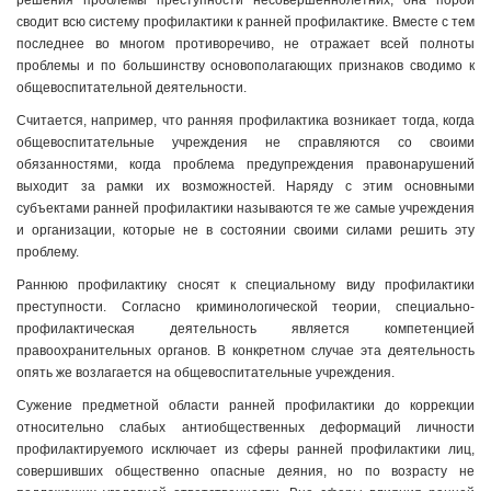
решения проблемы преступности несовершеннолетних, она порой
сводит всю систему профилактики к ранней профилактике. Вместе с тем
последнее во многом противоречиво, не отражает всей полноты
проблемы и по большинству основополагающих признаков сводимо к
общевоспитательной деятельности.
Считается, например, что ранняя профилактика возникает тогда, когда
общевоспитательные учреждения не справляются со своими
обязанностями, когда проблема предупреждения правонарушений
выходит за рамки их возможностей. Наряду с этим основными
субъектами ранней профилактики называются те же самые учреждения
и организации, которые не в состоянии своими силами решить эту
проблему.
Раннюю профилактику сносят к специальному виду профилактики
преступности. Согласно криминологической теории, специально-
профилактическая деятельность является компетенцией
правоохранительных органов. В конкретном случае эта деятельность
опять же возлагается на общевоспитательные учреждения.
Сужение предметной области ранней профилактики до коррекции
относительно слабых антиобщественных деформаций личности
профилактируемого исключает из сферы ранней профилактики лиц,
совершивших общественно опасные деяния, но по возрасту не