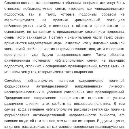
Согласно названным основаниям, к объектам профилактики могут быть
отнесены неблагополучные семьи, имеющие как «предделиктных»
подростков, так и таких, которые подобным образом не
квалифицируются. На практике криминогенный потенциал
неблагополучных семей, отнесенных к объектам профилактики по
основаниям, не связанным с предделиктным состоянием подростка,
очень часто занижается. Поэтому к значительной части таких семей
применяются неадекватные меры. Известно, что у довольно большой
части семей, особенно частично-криминогенного типа, дети совершают
преступления уже будучи совершеннолетними. Таким образом,
криминогенный потенциал неблагополучных семей, не имеющих
подростков, склонных к совершению правонарушений, может быть не
меньшим, чем у тех, которые имеют таких подростков.
Семейное неблагополучие является одновременно причиной
формирования антиобщественной направленности личности
несовершеннолетних и условием совершения ими правонарушений.
Предделиктное направление профилактики строится с учетом
различного влияния этих свойств на несовершеннолетних. В том
случае, когда семейное неблагополучие рассматривается как причина
формирования антиобщественной направленности личности, его
влияние на детей тем сильнее, чем меньше их возраст. В другом случае,
когда оно рассматривается как условие совершения правонарушения,