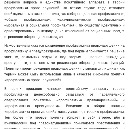
решению вопроса о единстве понятийного аппарата в теории
профилактики правонарушений. Во всяком случае тогда отпадает
необходимость в таких понятиях, как «общесоциальная профилактика»,
«общая профилактика», «криминологическая профилактика»,
«моральная и социальная профилактика», по существу идентичных и
ориентированных на недопущение отклонений от социальных норм, т.
е. решение общесоциальных задач.
Искусственным кажется разделение профилактики правонарушений на
профилактику и предупреждение, где под первым понимается решение
частных, локальных задач, а под вторым — полная ликвидация
преступности, т. е. опять же реализация общесоциальных функций.
Понятие «предупреждение правонарушений» становится лишним и как
термин может быть использован лишь в качестве синонима понятия
«профилактика правонарушений».
В целях придания четкости понятийному аппарату теории
профилактики целесообразно отказаться от параллельного
оперирования понятиями «профилактика правонарушений» и
«профилактика преступности». Введение в оборот понятия
«профилактика преступлений» лишь усложняет теорию профилактики.
Тем более что первое понятие вбирает в себя второе, ибо в
криминологии под правонарушениями понимаются преступления и