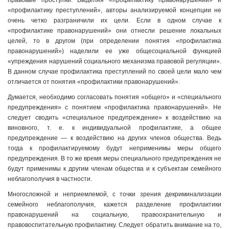
правовые проступки. Выделяя «профилактику правонарушений» и
«профилактику преступлений», авторы анализируемой концепции не
очень четко разграничили их цели. Если в одном случае к
«профилактике правонарушений» они отнесли решение локальных
целей, то в другом (при определении понятия «профилактика
правонарушений») наделили ее уже общесоциальной функцией
«упреждения нарушений социального механизма правовой регуляции».
В данном случае профилактика преступлений по своей цели мало чем
отличается от понятия «профилактики правонарушений».
Думается, необходимо согласовать понятия «общего» и «специального
предупреждения» с понятием «профилактика правонарушений». Не
следует сводить «специальное предупреждение» к воздействию на
виновного, т. е. к индивидуальной профилактике, а общее
предупреждение — к воздействию на других членов общества. Ведь
тогда к профилактируемому будут неприменимы меры общего
предупреждения. В то же время меры специального предупреждения не
будут применимы к другим членам общества и к субъектам семейного
неблагополучия в частности.
Многосложной и неприемлемой, с точки зрения декриминализации
семейного неблагополучия, кажется разделение профилактики
правонарушений на социальную, правоохранительную и
правовоспитательную профилактику. Следует обратить внимание на то,