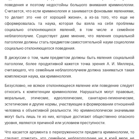
поведения и поэтому недостойны большого внимания криминологии.
Считается, что если криминология и занимается фоновыми явлениями,
то делает это «не от хорошей жизни», а из-за того, что еще не
сформировалась та наука, которая бы взяла на себя проблемы
социально отклоняющихся явлений, в том числе и семейное
неблагополучие. Существует даже мнение, что явления социальной
патологии должны стать предметом самостоятельной науки социологии
социально отклоняющегося поведения.
В дискуссии о том, чьим предметом должны быть явления социальной
патологии, более продуктивной кажется точка зрения А. И. Миллера,
считающего, что семейным неблагополучием должна заниматься такая
комплексная наука, как криминология.
Безусловно, не всякое отклоняющееся явление или поведение следует
относить к компетенции криминологии. Нарушаться могут правовые,
моральные, этические, идеологические, санитарно-гигиенические,
эстетические и другие нормы, участвующие в формировании отношений
человека к объективной реальности. Но криминологически значимыми
могут быть лишь те из них, которые достигают общественно опасного
уровня, являются причиной или условием преступности.
Что касается аргумента о перегруженности предмета криминологии, то
следует отметить, что семейное неблагополучие ни в коей мере не