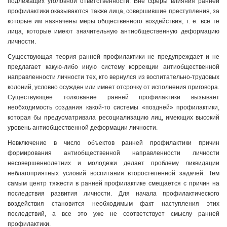
подлежащих уголовной ответственности. Вне сферы влияния ранней
профилактики оказываются также лица, совершившие преступления, за
которые им назначены меры общественного воздействия, т. е. все те
лица, которые имеют значительную антиобщественную деформацию
личности.
Существующая теория ранней профилактики не предупреждает и не
предлагает какую-либо иную систему коррекции антиобщественной
направленности личности тех, кто вернулся из воспитательно-трудовых
колоний, условно осужден или имеет отсрочку от исполнения приговора.
Существующее толкование ранней профилактики вызывает
необходимость создания какой-то системы «поздней» профилактики,
которая бы предусматривала ресоциализацию лиц, имеющих высокий
уровень антиобщественной деформации личности.
Невключение в число объектов ранней профилактики причин
формирования антиобщественной направленности личности
несовершеннолетних и молодежи делает проблему ликвидации
неблагоприятных условий воспитания второстепенной задачей. Тем
самым центр тяжести в ранней профилактике смещается с причин на
последствия развития личности. Для начала профилактического
воздействия становится необходимым факт наступления этих
последствий, а все это уже не соответствует смыслу ранней
профилактики.