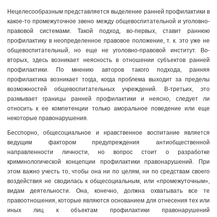
Нецелесообразным представляется выделение ранней профилактики в
какое-то промежуточное звено между общевоспитательной и уголовно-
правовой системами. Такой подход, во-первых, ставит раннюю
профилактику в неопределенное правовое положение, т. к. это уже не
общевоспитательный, но еще не уголовно-правовой институт. Во-
вторых, здесь возникает неясность в отношении субъектов ранней
профилактики. По мнению авторов такого подхода, ранняя
профилактика возникает тогда, когда проблема выходит за пределы
возможностей общевоспитательных учреждений. В-третьих, это
размывает границы ранней профилактики и неясно, следует ли
относить к ее компетенции только аморальное поведение или еще
некоторые правонарушения.
Бесспорно, общесоциальное и нравственное воспитание является
ведущим фактором предупреждения антиобщественной
направленности личности, но вопрос стоит о разработке
криминологической концепции профилактики правонарушений. При
этом важно учесть то, чтобы она ни по целям, ни по средствам своего
воздействия не сводилась к общесоциальным, или «промежуточным»,
видам деятельности. Она, конечно, должна охватывать все те
правоотношения, которые являются основанием для отнесения тех или
иных лиц к объектам профилактики правонарушений