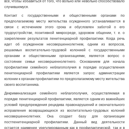
все, чтобы избавиться от того, что вольно или невольно способствовало
случившемуся.
Контакт с государственными и общественными органами по
предполагаемому месту жительства осужденного устанавливается в
связи с истечением этого срока и обусловлен заботой о его
трудоустройстве, позитивной микросреде, здоровом общении, т. е. о
закреплении результатов пенитенциарной профилактики. Когда речь
идет об осужденном несовершеннолетнем, одним из вопросов,
решаемых воспитательно-трудовой колонией с государственными
органами и общественными организациями, является вопрос о
состоянии семьи несовершеннолетнего. Основанием для начала
профилактики семейного неблагополучия в порядке осуществления
пенитенциарной профилактики является запрос администрации
колонии к органам профилактики по предполагаемому месту жительства
своего воспитанника.
Декриминализация семейного неблагополучия, осуществляемая в
порядке пенитенциарной профилактики, является одним из важнейших
условий предупреждения рецидива правонарушений и окончательного
исправления возвращающихся из воспитательно-трудовых колоний
несовершеннолетних. Она создает базу для организации
постпенитенциарной профилактики. Данный вид деятельности
остается наименее урегулированным как в профилактической, так и в