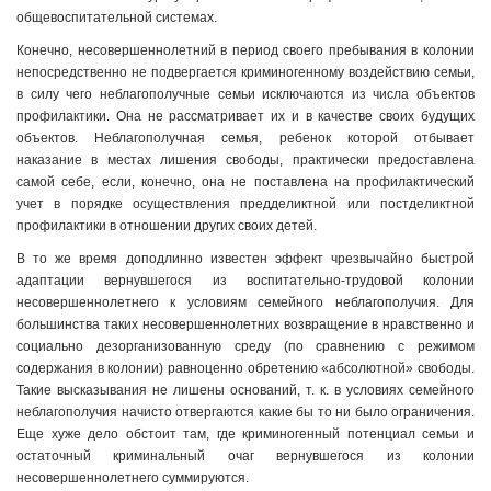
общевоспитательной системах.
Конечно, несовершеннолетний в период своего пребывания в колонии
непосредственно не подвергается криминогенному воздействию семьи,
в силу чего неблагополучные семьи исключаются из числа объектов
профилактики. Она не рассматривает их и в качестве своих будущих
объектов. Неблагополучная семья, ребенок которой отбывает
наказание в местах лишения свободы, практически предоставлена
самой себе, если, конечно, она не поставлена на профилактический
учет в порядке осуществления предделиктной или постделиктной
профилактики в отношении других своих детей.
В то же время доподлинно известен эффект чрезвычайно быстрой
адаптации вернувшегося из воспитательно-трудовой колонии
несовершеннолетнего к условиям семейного неблагополучия. Для
большинства таких несовершеннолетних возвращение в нравственно и
социально дезорганизованную среду (по сравнению с режимом
содержания в колонии) равноценно обретению «абсолютной» свободы.
Такие высказывания не лишены оснований, т. к. в условиях семейного
неблагополучия начисто отвергаются какие бы то ни было ограничения.
Еще хуже дело обстоит там, где криминогенный потенциал семьи и
остаточный криминальный очаг вернувшегося из колонии
несовершеннолетнего суммируются.