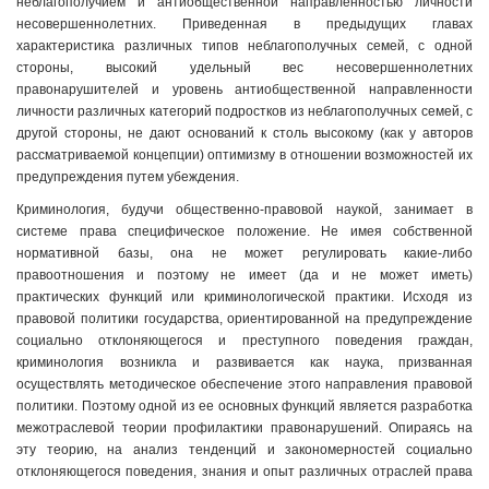
неблагополучием и антиобщественной направленностью личности
несовершеннолетних. Приведенная в предыдущих главах
характеристика различных типов неблагополучных семей, с одной
стороны, высокий удельный вес несовершеннолетних
правонарушителей и уровень антиобщественной направленности
личности различных категорий подростков из неблагополучных семей, с
другой стороны, не дают оснований к столь высокому (как у авторов
рассматриваемой концепции) оптимизму в отношении возможностей их
предупреждения путем убеждения.
Криминология, будучи общественно-правовой наукой, занимает в
системе права специфическое положение. Не имея собственной
нормативной базы, она не может регулировать какие-либо
правоотношения и поэтому не имеет (да и не может иметь)
практических функций или криминологической практики. Исходя из
правовой политики государства, ориентированной на предупреждение
социально отклоняющегося и преступного поведения граждан,
криминология возникла и развивается как наука, призванная
осуществлять методическое обеспечение этого направления правовой
политики. Поэтому одной из ее основных функций является разработка
межотраслевой теории профилактики правонарушений. Опираясь на
эту теорию, на анализ тенденций и закономерностей социально
отклоняющегося поведения, знания и опыт различных отраслей права