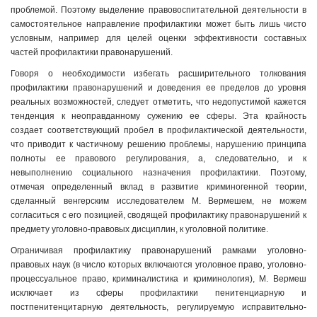
проблемой. Поэтому выделение правовоспитательной деятельности в
самостоятельное направление профилактики может быть лишь чисто
условным, например для целей оценки эффективности составных
частей профилактики правонарушений.
Говоря о необходимости избегать расширительного толкования
профилактики правонарушений и доведения ее пределов до уровня
реальных возможностей, следует отметить, что недопустимой кажется
тенденция к неоправданному сужению ее сферы. Эта крайность
создает соответствующий пробел в профилактической деятельности,
что приводит к частичному решению проблемы, нарушению принципа
полноты ее правового регулирования, а, следовательно, и к
невыполнению социального назначения профилактики. Поэтому,
отмечая определенный вклад в развитие криминогенной теории,
сделанный венгерским исследователем М. Вермешем, не можем
согласиться с его позицией, сводящей профилактику правонарушений к
предмету уголовно-правовых дисциплин, к уголовной политике.
Ограничивая профилактику правонарушений рамками уголовно-
правовых наук (в число которых включаются уголовное право, уголовно-
процессуальное право, криминалистика и криминология), М. Вермеш
исключает из сферы профилактики пенитенциарную и
постпенитенцитарную деятельность, регулируемую исправительно-