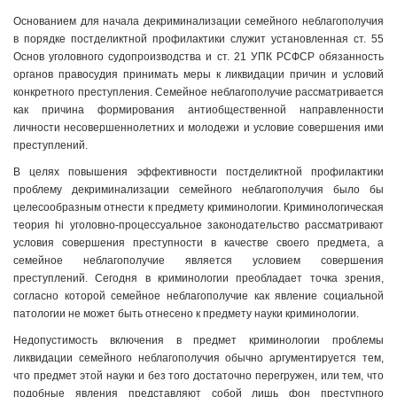
Основанием для начала декриминализации семейного неблагополучия
в порядке постделиктной профилактики служит установленная ст. 55
Основ уголовного судопроизводства и ст. 21 УПК РСФСР обязанность
органов правосудия принимать меры к ликвидации причин и условий
конкретного преступления. Семейное неблагополучие рассматривается
как причина формирования антиобщественной направленности
личности несовершеннолетних и молодежи и условие совершения ими
преступлений.
В целях повышения эффективности постделиктной профилактики
проблему декриминализации семейного неблагополучия было бы
целесообразным отнести к предмету криминологии. Криминологическая
теория hi уголовно-процессуальное законодательство рассматривают
условия совершения преступности в качестве своего предмета, а
семейное неблагополучие является условием совершения
преступлений. Сегодня в криминологии преобладает точка зрения,
согласно которой семейное неблагополучие как явление социальной
патологии не может быть отнесено к предмету науки криминологии.
Недопустимость включения в предмет криминологии проблемы
ликвидации семейного неблагополучия обычно аргументируется тем,
что предмет этой науки и без того достаточно перегружен, или тем, что
подобные явления представляют собой лишь фон преступного