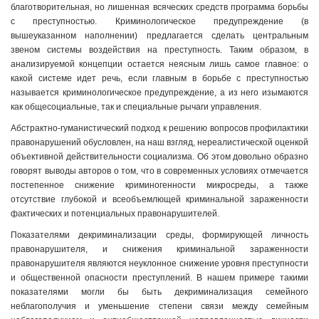
благотворительная, но лишенная всяческих средств программа борьбы
с преступностью. Криминологическое предупреждение (в
вышеуказанном наполнении) предлагается сделать центральным
звеном системы воздействия на преступность. Таким образом, в
анализируемой концепции остается неясным лишь самое главное: о
какой системе идет речь, если главным в борьбе с преступностью
называется криминологическое предупреждение, а из него изымаются
как общесоциальные, так и специальные рычаги управления.
Абстрактно-гуманистический подход к решению вопросов профилактики
правонарушений обусловлен, на наш взгляд, нереалистической оценкой
объективной действительности социализма. Об этом довольно образно
говорят выводы авторов о том, что в современных условиях отмечается
постепенное снижение криминогенности микросреды, а также
отсутствие глубокой и всеобъемлющей криминальной зараженности
фактических и потенциальных правонарушителей.
Показателями декриминализации среды, формирующей личность
правонарушителя, и снижения криминальной зараженности
правонарушителя являются неуклонное снижение уровня преступности
и общественной опасности преступлений. В нашем примере такими
показателями могли бы быть декриминализация семейного
неблагополучия и уменьшение степени связи между семейным