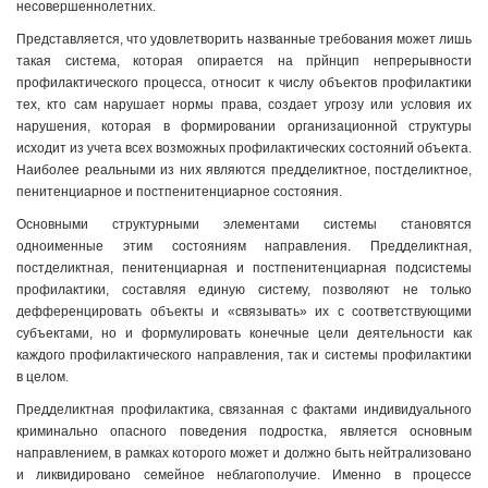
несовершеннолетних.
Представляется, что удовлетворить названные требования может лишь
такая система, которая опирается на прйнцип непрерывности
профилактического процесса, относит к числу объектов профилактики
тех, кто сам нарушает нормы права, создает угрозу или условия их
нарушения, которая в формировании организационной структуры
исходит из учета всех возможных профилактических состояний объекта.
Наиболее реальными из них являются предделиктное, постделиктное,
пенитенциарное и постпенитенциарное состояния.
Основными структурными элементами системы становятся
одноименные этим состояниям направления. Предделиктная,
постделиктная, пенитенциарная и постпенитенциарная подсистемы
профилактики, составляя единую систему, позволяют не только
дефференцировать объекты и «связывать» их с соответствующими
субъектами, но и формулировать конечные цели деятельности как
каждого профилактического направления, так и системы профилактики
в целом.
Предделиктная профилактика, связанная с фактами индивидуального
криминально опасного поведения подростка, является основным
направлением, в рамках которого может и должно быть нейтрализовано
и ликвидировано семейное неблагополучие. Именно в процессе