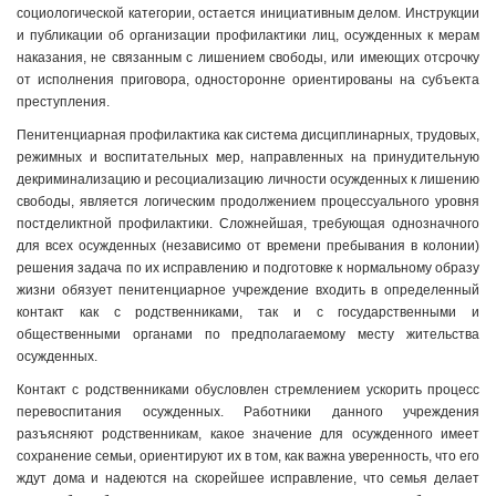
социологической категории, остается инициативным делом. Инструкции
и публикации об организации профилактики лиц, осужденных к мерам
наказания, не связанным с лишением свободы, или имеющих отсрочку
от исполнения приговора, односторонне ориентированы на субъекта
преступления.
Пенитенциарная профилактика как система дисциплинарных, трудовых,
режимных и воспитательных мер, направленных на принудительную
декриминализацию и ресоциализацию личности осужденных к лишению
свободы, является логическим продолжением процессуального уровня
постделиктной профилактики. Сложнейшая, требующая однозначного
для всех осужденных (независимо от времени пребывания в колонии)
решения задача по их исправлению и подготовке к нормальному образу
жизни обязует пенитенциарное учреждение входить в определенный
контакт как с родственниками, так и с государственными и
общественными органами по предполагаемому месту жительства
осужденных.
Контакт с родственниками обусловлен стремлением ускорить процесс
перевоспитания осужденных. Работники данного учреждения
разъясняют родственникам, какое значение для осужденного имеет
сохранение семьи, ориентируют их в том, как важна уверенность, что его
ждут дома и надеются на скорейшее исправление, что семья делает