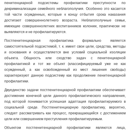
пенитенциарной подсистемы профилактики преступности по
декриминализации семейного неблагополучия. Особенно это касается
той части осужденных, которые к концу отбытия срока наказания
достигают совершеннолетнего возраста. Неблагополучные семьи,
имеющие совершеннолетних воспитанников колонии, практически не
выявляются и не профилактируются.
Постпенитенциарная профилактика формально является
самостоятельной подсистемой, т. к. имеет свои цели, средства, методы
и основания и осуществляется вне условий социальной изоляции
объекта. Общность или сходство задач с пенитенциарной
профилактикой и тот же объект (классифицируемый уже не как
осужденный, а как освобожденный из мест лишения свободы)
характеризуют данную подсистему как продолжение пенитенциарной
профилактики.
Двуединство задачи постпенитенциарной профилактики обеспечивает
достижение конечной цели данного профилактического направления,
под которой понимается успешная адаптация профилактируемого в
социальной среде. Постпенитенциарную профилактику, вероятно,
следует рассматривать как процесс, прекращающийся с достижением
цели или совершением преступления профилактируемым.
Объектом постпенитенциарной профилактики являются лица,