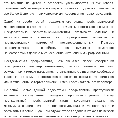
его влияние на детей с возрастом увеличивается. Иначе говоря,
семейное неблагополучие по мере взросления подростка становится
все более благоприятным условием для совершения правонарушений.
Одной из особенностей предделиктного этапа профилактической
деятельности является то, что его объекты проживают совместно.
Следовательно, родители-криминогенты оказывают сильное и
непосредственное влияние на формирование личности и
противоправных намерений несовершеннолетних. Поэтому
профилактическое воздействие на субъектов семейного
неблагополучия должно быть особенно интенсивным и радикальным.
Постделиктная профилактика, начинающаяся после совершения
преступления несовершеннолетним, распространяется на лиц,
осужденных к мерам наказания, не связанным с лишением свободы, а
также на тех, кому предоставлена отсрочка от исполнения приговора
или в отношении которых применены меры воспитательного характера.
Основной целью данной подсистемы профилактики преступности
является недопущение рецидива профилактируемым. Перед
постделиктной профилактикой стоит двуединая задача по
декриминализации личности правонарушителя и условий быта и
воспитания в семье. В данном случае вторая задача вытекает из первой
и рассматривается как непременное условие ее успешного решения.