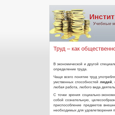
Инстит
Учебные м
Труд – как общественн
В экономической и другой специаль
определение труда.
Чаще всего понятие труд употребл
умственных способностей
людей
,
любая работа, любого вида деятел
С точки зрения социально-экономи
собой сознательную, целесообраз
приспособление предметов внешн
необходимых для удовлетворения п