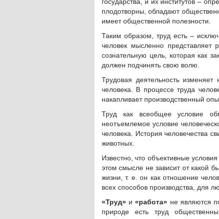
государства, и их институтов – оп
плодотворны, обладают общественн
имеет общественной полезности.
Таким образом, труд есть – исклю
человек мысленно представляет р
сознательную цель, которая как за
должен подчинять свою волю.
Трудовая деятельность изменяет 
человека. В процессе труда челов
накапливает производственный опыт
Труд как всеобщее условие об
неотъемлемое условие человеческо
человека. История человечества св
животных.
Известно, что объективные условия
этом смысле не зависит от какой 
жизни, т. е. он как отношение чел
всех способов производства, для л
«Труд»
и
«работа»
не являются п
природе есть труд общественны