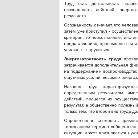
Труд есть деятельность челов
осознанность действий, энергоз
результата.
Осознанность означает, что человек
затем уже приступил к осуществле
критерия, то неосознанные, инсти
представлениях, правомерно счита
усилия, т. е. трудиться.
Энергозатратность труда
проявл
затрачивается дополнительная физи
на поддержание и воспроизводство
ощутимых усилий, весомых энергоза
Наконец, труд характеризуетс
определенным результатом, имее
действий, процесса их осуществле
результат, а общественно полезный
только тем, что второй вид труда д
Определенная сложность примене
толкованием термина «общественно 
ситуации может признаваться нужн