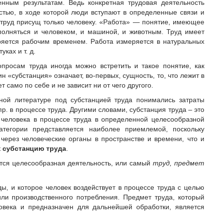
енным результатам. Ведь конкретная трудовая деятельность
тью, в ходе которой люди вступают в определенные связи и
 труд присущ только человеку. «Работа» — понятие, имеющее
олняться и человеком, и машиной, и животным. Труд имеет
ряется рабочим временем. Работа измеряется в натуральных
ках и т. д.
просам труда иногда можно встретить и такое понятие, как
 «субстанция» означает, во-первых, сущность, то, что лежит в
ет само по себе и не зависит ни от чего другого.
ной литературе под субстанцией труда понимались затраты
 пр. в процессе труда. Другими словами, субстанция труда – это
 человека в процессе труда в определенной целесообразной
атегории представляется наиболее приемлемой, поскольку
 через человеческие органы в пространстве и времени, что и
к
субстанцию труда
.
ся целесообразная деятельность, или самый
труд, предмет
ы, и которое человек воздействует в процессе труда с целью
ли производственного потребления. Предмет труда, который
овека и предназначен для дальнейшей обработки, является