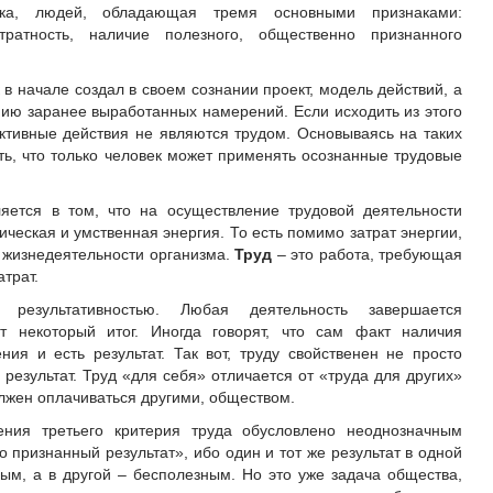
ека, людей, обладающая тремя основными признаками:
атратность, наличие полезного, общественно признанного
 в начале создал в своем сознании проект, модель действий, а
нию заранее выработанных намерений. Если исходить из этого
нктивные действия не являются трудом. Основываясь на таких
ть, что только человек может применять осознанные трудовые
яется в том, что на осуществление трудовой деятельности
ческая и умственная энергия. То есть помимо затрат энергии,
 жизнедеятельности организма.
Труд
– это работа, требующая
трат.
я результативностью. Любая деятельность завершается
т некоторый итог. Иногда говорят, что сам факт наличия
ния и есть результат. Так вот, труду свойственен не просто
 результат. Труд «для себя» отличается от «труда для других»
олжен оплачиваться другими, обществом.
ния третьего критерия труда обусловлено неоднозначным
признанный результат», ибо один и тот же результат в одной
ым, а в другой – бесполезным. Но это уже задача общества,