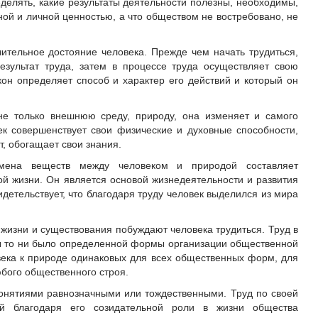
ределять, какие результаты деятельности полезны, необходимы,
ой и личной ценностью, а что обществом не востребовано, не
чительное достояние человека. Прежде чем начать трудиться,
езультат труда, затем в процессе труда осуществляет свою
кон определяет способ и характер его действий и который он
не только внешнюю среду, природу, она изменяет и самого
ек совершенствует свои физические и духовные способности,
, обогащает свои знания.
мена веществ между человеком и природой составляет
й жизни. Он является основой жизнедеятельности и развития
идетельствует, что благодаря труду человек выделился из мира
 жизни и существования побуждают человека трудиться. Труд в
бы то ни было определенной формы организации общественной
овека к природе одинаковых для всех общественных форм, для
юбого общественного строя.
онятиями равнозначными или тождественными. Труд по своей
й благодаря его созидательной роли в жизни общества