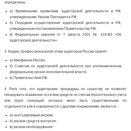
определены:
а) Временными правилами аудиторской деятельности в РФ,
утвержденными Указом Президента РФ;
б) Порядком осуществления аудиторской деятельности в РФ,
утвержденным постановлением Правительства РФ;
в) Федеральным законом от 7 августа 2001 № 119-ФЗ «Об
аудиторской деятельности».
3. Кодекс профессиональной этики аудиторов России принят:
а) Минфином России;
б) Советом по аудиторской деятельности при уполномоченном
федеральном органе исполнительной власти;
в) Правительством РФ.
4. Риск того, что аудиторские процедуры по существу не позволят
обнаружить искажение остатков средств по счетам бухгалтерского учета
или групп операций, которые могут быть существенными по
отдельности или в совокупности с другими искажениями, является:
а) неотъемлемым риском;
б) риском средств контроля;
в) риском необнаружения.