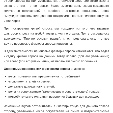
объем спроса на них уменьшается. Логически действие этого закона
связано с тем, что, во-первых, более высокие цены всегда сокращают
количество покупателей, и наоборот; во-вторых, повышение цены
вынуждает потребителя данного товара уменьшить количество покупок,
и наоборот.
При построении кривой спроса мы исходили из того, что главным
фактором спроса на любой товар служит его цена. При этом делалось
допущение: “Прочие условия равны”, т. е. предполагалось, что все
другие неценовые факторы спроса неизменны.
В действительности неценовые факторы спроса изменяются, что ведет
к сдвигу кривой спроса на данный товар вправо (при его увеличении)
или влево (при его уменьшении) от первоначального положения.
Основными неценовыми факторами спроса
являются:
вкусы, привычки или предпочтения потребителей;
число покупателей на рынке;
денежные доходы покупателей;
цены на сопряженные (заменяющие и сопутствующие) товары;
потребительские ожидания изменения будущих цен и доходов.
Изменение вкусов потребителей в благоприятную для данного товара
сторону, увеличение числа покупателей на рынке и потребительские