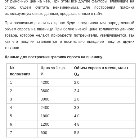
от рыночных цен на нее. При этом все другие факторы, влияющие на
спрос, будем считать неизменными. Для построения графика
используем условные данные, представленные в табл.
При различных рыночных ценах будет предъявляться определенный
объем спроса на пшеницу. При более низкой цене количество данного
товара, которое желают приобрести потребители, увеличивается, так
как его покупки становятся относительно выгоднее покупок других
товаров.
Данные для построения графика спроса на пшеницу
№
Цена за 1 т, р.
Объем спроса в месяц, млн т
положения
Р
Q
d
1
4200
2,0
2
3600
2,4
3
3000
2,8
4
2400
3,3
5
1800
4,0
6
1200
4,8
7
600
5,8