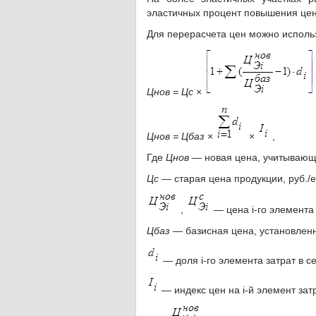
эластичных процент повышения цен
Для перерасчета цен можно исполь
Цнов = Цс
×
Цнов = Цбаз
×
×
,
Где
Цнов
— новая цена, учитываю
Цс
— старая цена продукции, руб./е
,
— цена i-го элемента
Цбаз
— базисная цена, установленн
— доля i-го элемента затрат в с
— индекс цен на i-й элемент затр