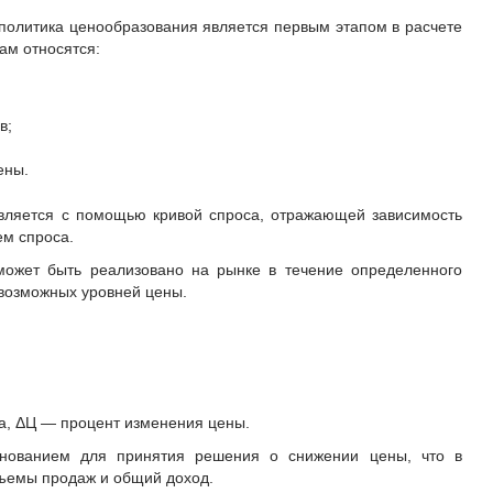
олитика ценообразования является первым этапом в расчете
ам относятся:
в;
ены.
вляется с помощью кривой спроса, отражающей зависимость
м спроса.
 может быть реализовано на рынке в течение определенного
 возможных уровней цены.
а, ΔЦ — процент изменения цены.
снованием для принятия решения о снижении цены, что в
бъемы продаж и общий доход.