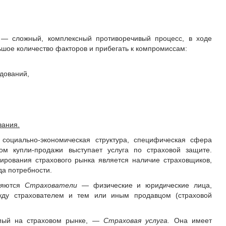
 — сложный, комплексный противоречивый процесс, в ходе
ьшое количество факторов и прибегать к компромиссам:
дований,
вания.
оциально-экономическая структура, специфическая сфера
ом купли-продажи выступает услуга по страховой защите.
рования страхового рынка является наличие страховщиков,
да потребности.
ляются
Страхователи
— физические и юридические лица,
ду страхователем и тем или иным продавцом (страховой
емый на страховом рынке, —
Страховая услуга.
Она имеет