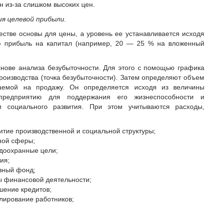
н из-за слишком высоких цен.
ия целевой прибыли.
естве основы для цены, а уровень ее устанавливается исходя
ю прибыль на капитал (например, 20 — 25 % на вложенный
снове анализа безубыточности. Для этого с помощью графика
роизводства (точка безубыточности). Затем определяют объем
гаемой на продажу. Он определяется исходя из величины
предприятию для поддержания его жизнеспособности и
и социального развития. При этом учитываются расходы,
итие производственной и социальной структуры;
ной сферы;
доохранные цели;
ия;
вный фонд;
ы финансовой деятельности;
шение кредитов;
лирование работников;