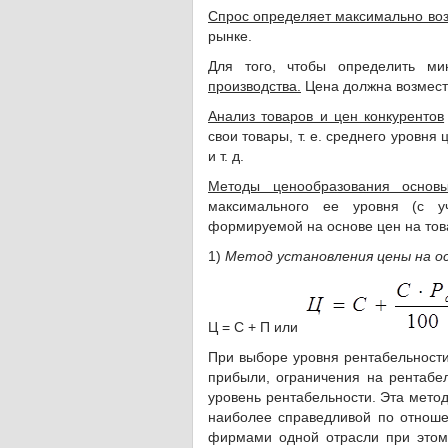
Спрос определяет максимально воз
рынке.
Для того, чтобы определить м
производства.
Цена должна возмести
Анализ товаров и цен конкурентов
свои товары, т. е. среднего уровня
и т. д.
Методы ценообразования основы
максимального ее уровня (с у
формируемой на основе цен на тов
1)
Метод установления цены на о
Ц = С + П или
При выборе уровня рентабельности
прибыли, ограничения на рентабел
уровень рентабельности. Эта мето
наиболее справедливой по отноше
фирмами одной отрасли при этом 