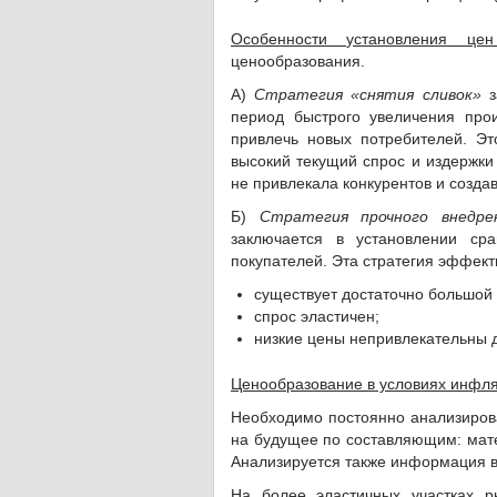
Особенности установления ц
ценообразования.
А)
Стратегия «снятия сливок»
з
период быстрого увеличения про
привлечь новых потребителей. Эт
высокий текущий спрос и издержки
не привлекала конкурентов и созда
Б)
Стратегия прочного внедре
заключается в установлении ср
покупателей. Эта стратегия эффекти
существует достаточно большой 
спрос эластичен;
низкие цены непривлекательны д
Ценообразование в условиях инфля
Необходимо постоянно анализирова
на будущее по составляющим: мате
Анализируется также информация в 
На более эластичных участках 