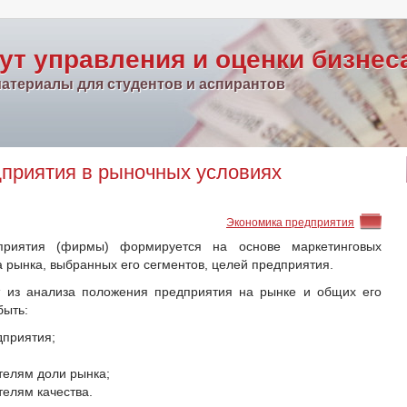
ут управления и оценки бизнес
атериалы для студентов и аспирантов
дприятия в рыночных условиях
Экономика предприятия
приятия (фирмы) формируется на основе маркетинговых
а рынка, выбранных его сегментов, целей предприятия.
т из анализа положения предприятия на рынке и общих его
быть:
дприятия;
;
телям доли рынка;
телям качества.