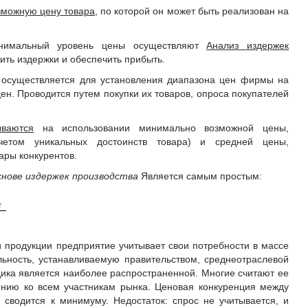
можную цену товара,
по которой он может быть реализован на
инимальный уровень цены осуществляют
Анализ издержек
ть издержки и обеспечить прибыть.
осуществляется для установления диапазона цен фирмы на
 цен. Проводится путем покупки их товаров, опроса покупателей
ваются
на использовании минимально возможной цены,
четом уникальных достоинств товара) и средней цены,
ары конкурентов.
снове издержек производства
Является самым простым:
 продукции предприятие учитывает свои потребности в массе
ьность, устанавливаемую правительством, среднеотраслевой
дика является наиболее распространенной. Многие считают ее
нию ко всем участникам рынка. Ценовая конкуренция между
сводится к минимуму. Недостаток: спрос не учитывается, и