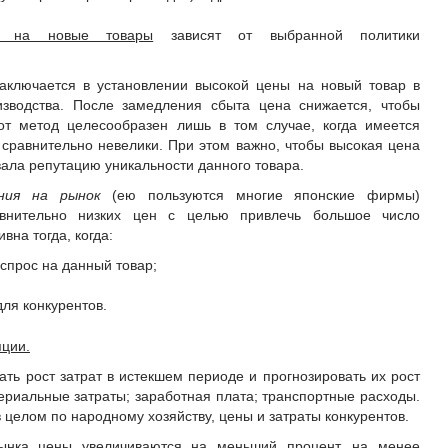
ен на новые товары
зависят от выбранной политики
аключается в установлении высокой цены на новый товар в
изводства. После замедления сбыта цена снижается, чтобы
от метод целесообразен лишь в том случае, когда имеется
 сравнительно невелики. При этом важно, чтобы высокая цена
вала репутацию уникальности данного товара.
ния на рынок
(ею пользуются многие японские фирмы)
авнительно низких цен с целью привлечь большое число
вна тогда, когда:
спрос на данный товар;
ля конкурентов.
ции.
ть рост затрат в истекшем периоде и прогнозировать их рост
риальные затраты; заработная плата; транспортные расходы.
целом по народному хозяйству, цены и затраты конкурентов.
рынка цены увеличиваются на меньший процент, на менее