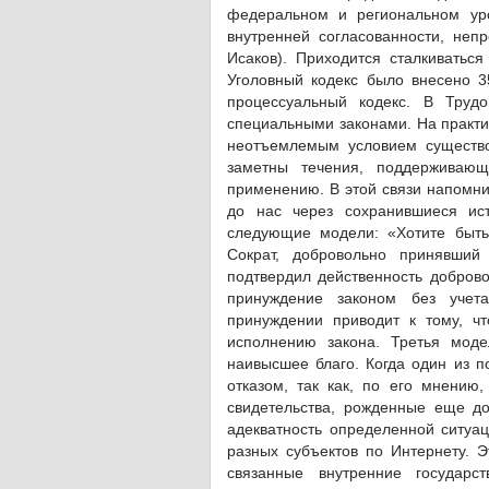
федеральном и региональном уро
внутренней согласованности, непр
Исаков). Приходится сталкиватьс
Уголовный кодекс было внесено 3
процес­суальный кодекс. В Труд
специальными законами. На практи
неотъемлемым условием существо
заметны течения, поддерживающ
применению. В этой связи напомни
до нас через сохранившиеся ис
следующие модели: «Хотите быть
Сократ, добровольно принявший
подтвердил действенность доброво
принуждение законом без учет
принуждении приводит к тому, ч
исполнению закона. Третья моде
наивысшее благо. Когда один из п
отказом, так как, по его мнению,
свидетельства, рожденные еще до
адекватность определенной ситуа
разных субъектов по Интернету.
связанные внутренние государс