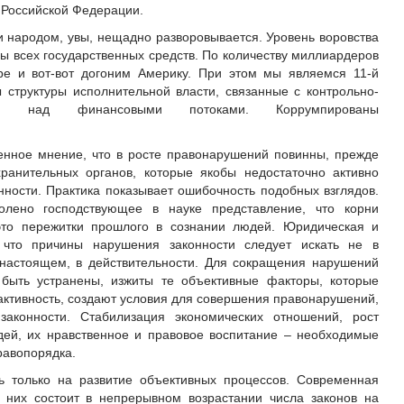
 Российской Федерации.
 и народом, увы, нещадно разворовывается. Уровень воровства
ы всех государственных средств. По количеству миллиардеров
е и вот-вот догоним Америку. При этом мы являемся 11-й
структуры исполнительной власти, связанные с контрольно-
ями над финансовыми потоками. Коррумпированы
енное мнение, что в росте правонарушений повинны, прежде
хранительных органов, которые якобы недостаточно активно
нности. Практика показывает ошибочность подобных взглядов.
лено господствующее в науке представление, что корни
это пережитки прошлого в сознании людей. Юридическая и
, что причины нарушения законности следует искать не в
 настоящем, в действительности. Для сокращения нарушений
 быть устранены, изжиты те объективные факторы, которые
активность, создают условия для совершения правонарушений,
законности. Стабилизация экономических отношений, рост
дей, их нравственное и правовое воспитание – необходимые
равопорядка.
ь только на развитие объективных процессов. Современная
 них состоит в непрерывном возрастании числа законов на