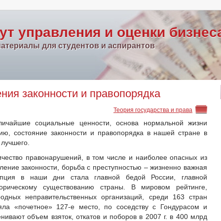
ут управления и оценки бизнес
атериалы для студентов и аспирантов
ния законности и правопорядка
Теория государства и права
личайшие социальные ценности, основа нормальной жизни
ию, состояние законности и правопорядка в нашей стране в
 лучшего.
ичество правонарушений, в том числе и наиболее опасных из
ление законности, борьба с преступностью – жизненно важная
упция в наши дни стала главной бедой России, главной
торическому существованию страны. В мировом рейтинге,
одных неправительственных организаций, среди 163 стран
яла «почетное» 127-е место, по соседству с Гондурасом и
ивают объем взяток, откатов и поборов в 2007 г. в 400 млрд