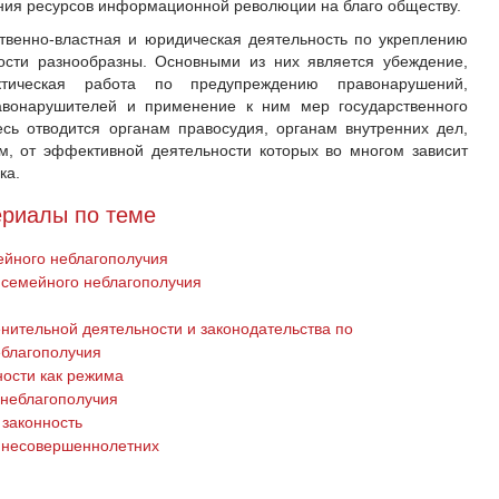
ния ресурсов информационной революции на благо обществу.
твенно-властная и юридическая деятельность по укреплению
ости разнообразны. Основными из них является убеждение,
ктическая работа по предупреждению правонарушений,
авонарушителей и применение к ним мер государственного
сь отводится органам правосудия, органам внутренних дел,
, от эффективной деятельности которых во многом зависит
ка.
риалы по теме
йного неблагополучия
семейного неблагополучия
ительной деятельности и законодательства по
еблагополучия
ности как режима
 неблагополучия
законность
 несовершеннолетних