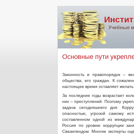
Инстит
Учебные м
Основные пути укрепле
Законность и правопорядок – ве
общества, его граждан. К сожален
настоящее время оставляет желать
За последние годы возрастает кол
них – преступлений. Поэтому укреп
задача сегодняшнего дня. Корр
опасностью, угрозой самому ис
составленном одной из междунар
Россия по уровню коррупции зан
Свазилендом. Многие эксперты оцен