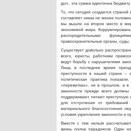
дол., эта сумма идентична бюджету
То, что сегодня создается страной
составляет никак не менее половин
мы вышли на второе место в мир
экономикой мира. Коррумпированы 
распорядительными функци
правоохранительные органы, суды.
Существует довольно распростран
всего, юристы, работники правоо
ведут борьбу с нарушителями зако
Лишь в последнее время преодо
преступности в нашей стране – 
политическая практика показали
«пережитках», не в прошлом, а в
законности прежде всего должны
поддерживают, питают преступную 
для отступления от требований 
материального благосостояния лю
условия укрепления законности и п
Вместе с тем нельзя рассчитыват
жизнь полна парадоксов. Один из