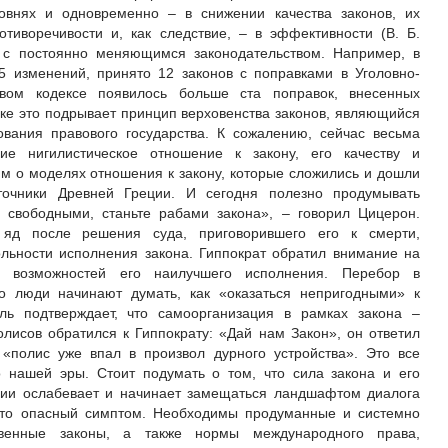
внях и одновременно – в снижении качества законов, их
отиворечивости и, как следствие, – в эффективности (В. Б.
я с постоянно меняющимся законодательством. Например, в
5 изменений, принято 12 законов с поправками в Уголовно-
овом кодексе появилось больше ста поправок, внесенных
ке это подрывает принцип верховенства законов, являющийся
вания правового государства. К сожалению, сейчас весьма
ие нигилистическое отношение к закону, его качеству и
м о моделях отношения к закону, которые сложились и дошли
точники Древней Греции. И сегодня полезно продумывать
 свободными, станьте рабами закона», – говорил Цицерон.
 яд после решения суда, приговорившего его к смерти,
льности исполнения закона. Гиппократ обратил внимание на
а возможностей его наилучшего исполнения. Перебор в
то люди начинают думать, как «оказаться непригодными» к
ль подтверждает, что самоорганизация в рамках закона –
олисов обратился к Гиппократу: «Дай нам Закон», он ответил
 «полис уже впал в произвол дурного устройства». Это все
 нашей эры. Стоит подумать о том, что сила закона и его
ции ослабевает и начинает замещаться ландшафтом диалога
 Это опасный симптом. Необходимы продуманные и системно
твенные законы, а также нормы международного права,