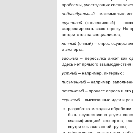
проблемы, участвующих специалис
индивидуальный
– максимально исп
групповой
(коллективный) – позв
скорректировать свою оценку. Но 
авторитетов на специалистов;
личный
(очный) – опрос осуществл
и эксперта;
заочный
– пересылка анкет как о
Здесь нет прямого взаимодействия
устный
– например, интервью;
письменный
– например, заполнени
открытый
– процесс опроса и его 
скрытый
– высказанные идеи и реш
разработка методики обработки
быть осуществлена двумя спосо
классификацией экспертов, ес
внутри согласованной группы;
оформление результатов рабо