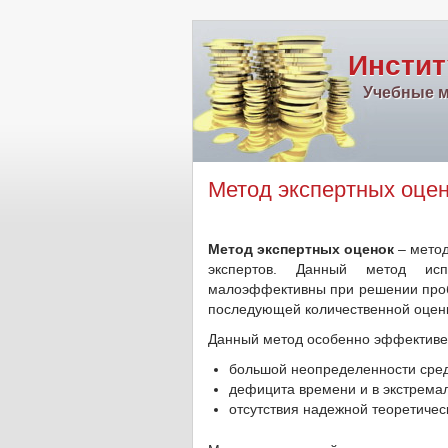
Инстит
Учебные м
Метод экспертных оце
Метод экспертных оценок
– метод
экспертов. Данный метод исп
малоэффективны при решении пробл
последующей количественной оценк
Данный метод особенно эффективен
большой неопределенности сред
дефицита времени и в экстрема
отсутствия надежной теоретичес