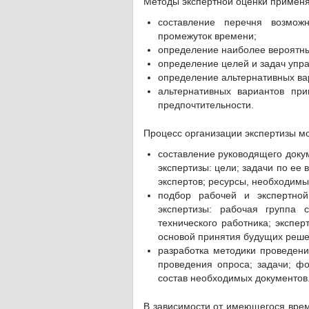
Методы экспертной оценки применя
составление перечня возмож
промежуток времени;
определение наиболее вероятны
определение целей и задач упра
определение альтернативных вар
альтернативных вариантов пр
предпочтительности.
Процесс организации экспертизы мо
составление руководящего доку
экспертизы: цели; задачи по ее
экспертов; ресурсы, необходимы
подбор рабочей и экспертно
экспертизы: рабочая группа с
технического работника; эксперт
основой принятия будущих реше
разработка методики проведени
проведения опроса; задачи; фо
состав необходимых документов
В зависимости от имеющегося врем