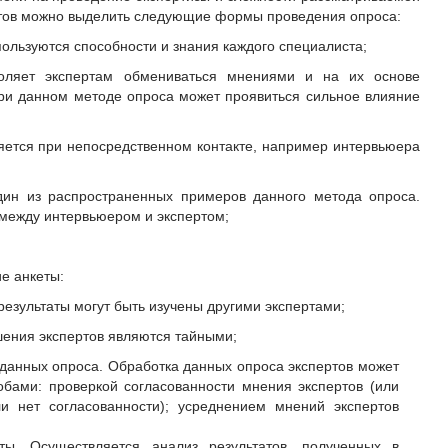
тов можно выделить следующие формы проведения опроса:
ользуются способности и знания каждого специалиста;
оляет экспертам обмениваться мнениями и на их основе
при данном методе опроса может проявиться сильное влияние
яется при непосредственном контакте, например интервьюера
дин из распространенных примеров данного метода опроса.
 между интервьюером и экспертом;
е анкеты:
результаты могут быть изучены другими экспертами;
ения экспертов являются тайными;
 данных опроса. Обработка данных опроса экспертов может
бами: проверкой согласованности мнения экспертов (или
ли нет согласованности); усреднением мнений экспертов
ты. Осуществляется анализ результатов, полученных в