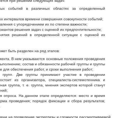
ется при решении следующих задач:
ных событий в различных областях за определенный
х интервалов времени совершения совокупности событий;
вления с упорядочением их по степени важности;
иантов решения задач с оценкой их предпочтительности;
инятия решений в определенной ситуации с оценкой их
жет быть разделен на ряд этапов:
мента. В нем указываются основные положения проведения
 выполнению; состав и обязанности рабочей группы и группы
е для обеспечения работ, и сроки выполнения работ;
й групп. Две группы принимают участие в проведении
остоит из организатора, специалиста-системотехника и
ная группа, т. е. группа, мнения экспертов которой станут
ний;
я опроса. На данном этапе определяются: место и время
рма проведения; порядок фиксации и сбора результатов;
.
ени на проведение экспертизы и сложности рассматриваемой