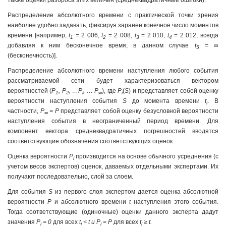
также оценки разброса этих величин (среднеквадратичные ошибки).
Распределение абсолютного времени с практической точки зрения
наиболее удобно задавать, фиксируя заранее конечное число моментов
времени [например,
t
= 2 006,
t
= 2 008,
t
= 2 010,
t
= 2 012, всегда
1
2
3
4
добавляя к ним бесконечное время; в данном случае
t
= ∞
5
(бесконечность)].
Распределение абсолютного времени наступления любого события
рассматриваемой сети будет характеризоваться вектором
вероятностей (
P
, P
, …P
… P
), где
P
(
S
) и представляет собой оценку
1
2
k
∞
i
вероятности наступления события
S
до момента времени
t
. В
i
частности,
P
= P
представляет собой оценку безусловной вероятности
∞
наступления события в неограниченный период времени. Для
компонент вектора среднеквадратичных погрешностей вводятся
соответствующие обозначения соответствующих оценок.
Оценка вероятности
P
производится на основе обычного усреднения (с
i
учетом весов экспертов) оценок, даваемых отдельными экспертами. Их
получают последовательно, слой за слоем.
Для события
S
из первого слоя экспертом дается оценка абсолютной
вероятности
P
и абсолютного времени
t
наступления этого события.
Тогда соответствующие (одиночные) оценки данного эксперта дадут
значения
P
= 0
для всех
t
< t и P
= Р
для всех
t
≥ t.
i
i
i
i