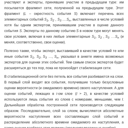
участвуют и эксперты, принявшие участие в предыдущем туре: им
посылается фрагмент сети, полученной на предыдущем туре. Этот
фрагмент (
L
– окрестность события
S
) включает перечень всех
элементарных событий
S
, S
, S
….S
, выставленных в числе условий
1
2
3
n
хотя бы одним экспертом, принимавшим участие в оценке данного
события
S
. Эксперты по данному событию
S
в новом туре могут менять
свои условия, включая в них любые элементарные
S
, S
, S
….
S
(и
1
2
3
n
меняя, соответственно, свои оценки).
Полезно также, чтобы эксперт, выставивший в качестве условий те или
иные события
S
, S
, S
…, S
, указывал в анкете имена возможных
1
2
3
n
экспертов для оценки этих событий. Тем самым список экспертов будет
расширяться до тех пор, пока не произойдет стабилизация сети.
В стабилизационной сети без петель все события разбиваются на слои.
В первый слой входят все события, получившие только безусловные
оценки вероятности (и ожидаемого времени) своего наступления. А для
оценки событий, лежащих в
i
-ом слое (
I
> 2), в качестве условий
используются лишь события из слоев с номерами, меньшими, чем
I
.
Дальнейшая обработка построенной сети производится следующим
образом. Последовательно, слой за слоем, вычисляются абсолютные
вероятности наступления всех составляющих слой событий и
распределение абсолютного времени ожидаемого их наступления, а