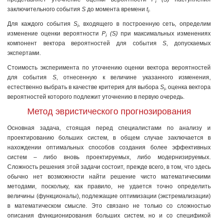
i
заключительного события
S
до момента времени
t
.
i
Для каждого события
S
, входящего в построенную сеть, определим
i
изменение оценки вероятности
P
(S)
при максимальных изменениях
i
компонент вектора вероятностей для события
S
, допускаемых
экспертами.
Стоимость эксперимента по уточнению оценки вектора вероятностей
для события
S
, отнесенную к величине указанного изменения,
естественно выбрать в качестве критерия для выбора
S
, оценка вектора
i
вероятностей которого подлежит уточнению в первую очередь.
Метод эвристического прогнозирования
Основная задача, стоящая перед специалистами по анализу и
проектированию больших систем, в общем случае заключается в
нахождении оптимальных способов создания более эффективных
систем – либо вновь проектируемых, либо модернизируемых.
Сложность решения этой задачи состоит, прежде всего, в том, что здесь
обычно нет возможности найти решение чисто математическими
методами, поскольку, как правило, не удается точно определить
величины (функционалы), подлежащие оптимизации (экстремализации)
в математическом смысле. Это связано не только со сложностью
описания функционирования больших систем, но и со спецификой