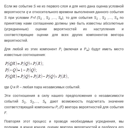
Если же событие
S
не из первого слоя и для него дана оценка условной
вероятности
q
и относительного времени выполнения данного события
S
при условии
F=f (S
, S
,…, S
)
, то для события
S
, S
,…, S
по
1
2
k
1
2
k
принятому нами соглашению должны уже быть известны абсолютные
(усредненные) оценки вероятностей их наступления и
соответствующие оценки для всех других компонентов вектора
вероятностей.
Для любой из этих компонент
P
(включая и
P
) будут иметь место
i
∞
известные соотношения:
где
Q
и
R
– любая пара независимых событий.
Эти соотношения в силу нашего предположения о независимости
событий
S
, S
,…, S
дают возможность подсчитать значение
1
2
k
соответствующей компоненты
P
(F)
вектора вероятностей для события
i
F
.
Повторяя этот процесс и проводя необходимые усреднения, мы
получим, в конце концов, оценку вектора вероятностей и разброса его