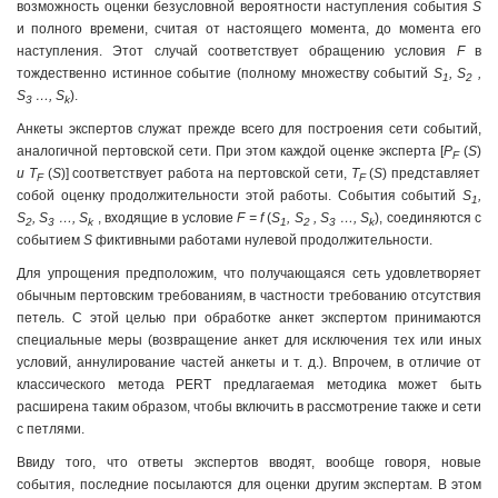
возможность оценки безусловной вероятности наступления события
S
и полного времени, считая от настоящего момента, до момента его
наступления. Этот случай соответствует обращению условия
F
в
тождественно истинное событие (полному множеству событий
S
, S
,
1
2
S
…, S
).
3
k
Анкеты экспертов служат прежде всего для построения сети событий,
аналогичной пертовской сети. При этом каждой оценке эксперта [
P
(
S
)
F
и T
(
S
)] соответствует работа на пертовской сети,
T
(
S
) представляет
F
F
собой оценку продолжительности этой работы. События событий
S
,
1
S
, S
…, S
, входящие в условие
F = f
(
S
, S
, S
…, S
), соединяются с
2
3
k
1
2
3
k
событием
S
фиктивными работами нулевой продолжительности.
Для упрощения предположим, что получающаяся сеть удовлетворяет
обычным пертовским требованиям, в частности требованию отсутствия
петель. С этой целью при обработке анкет экспертом принимаются
специальные меры (возвращение анкет для исключения тех или иных
условий, аннулирование частей анкеты и т. д.). Впрочем, в отличие от
классического метода PERT предлагаемая методика может быть
расширена таким образом, чтобы включить в рассмотрение также и сети
с петлями.
Ввиду того, что ответы экспертов вводят, вообще говоря, новые
события, последние посылаются для оценки другим экспертам. В этом