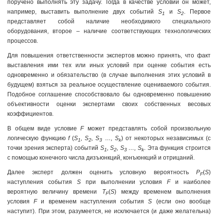
поручено выполнять эту задачу. Тогда в качестве условий он может,
например, выставить выполнение двух событий
S
и
S
. Первое
1
2
представляет собой наличие необходимого специального
оборудования, второе – наличие соответствующих технологических
процессов.
Для повышения ответственности экспертов можно принять, что факт
выставления ими тех или иных условий при оценке события есть
одновременно и обязательство (в случае выполнения этих условий в
будущем) взяться за реальное осуществление оцениваемого события.
Подобное соглашение способствовало бы одновременно повышению
объективности оценки экспертами своих собственных весовых
коэффициентов.
В общем виде условие
F
может представлять собой произвольную
логическую функцию
f
(
S
, S
, S
…, S
) от некоторых независимых (с
1
2
3
k
точки зрения эксперта) событий
S
, S
, S
…, S
. Эта функция строится
1
2
3
k
с помощью конечного числа дизъюнкций, конъюнкций и отрицаний.
Далее эксперт должен оценить условную вероятность
P
(
S
)
F
наступления события
S
при выполнении условия
F
и наиболее
вероятную величину времени
T
(
S
) между временем выполнения
F
условия
F
и временем наступления события
S
(если оно вообще
наступит). При этом, разумеется, не исключается (и даже желательна)