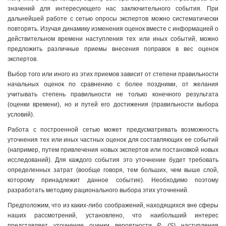
значений для интересующего нас заключительного события. При
дальнейшей работе с сетью опросы экспертов можно систематически
повторять. Изучая динамику изменения оценок вместе с информацией о
действительном времени наступления тех или иных событий, можно
предложить различные приемы внесения поправок в вес оценок
экспертов.
Выбор того или иного из этих приемов зависит от степени правильности
начальных оценок по сравнению с более поздними, от желания
учитывать степень правильности не только конечного результата
(оценки времени), но и путей его достижения (правильности выбора
условий).
Работа с построенной сетью может предусматривать возможность
уточнения тех или иных частных оценок для составляющих ее событий
(например, путем привлечения новых экспертов или постановкой новых
исследований). Для каждого события это уточнение будет требовать
определенных затрат (вообще говоря, тем больших, чем выше слой,
которому принадлежит данное событие). Необходимо поэтому
разработать методику рационального выбора этих уточнений.
Предположим, что из каких-либо соображений, находящихся вне сферы
наших рассмотрений, установлено, что наибольший интерес
представляет уточнение оценки вероятности
P
(S)
наступления