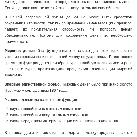
ликвидность и надеж­ность не определяют полностью полезность денег.
Есть еще одно важное их свойство — покупательная способность.
В нашей современной жизни деньги не могут быть средством
сохранения стоимости, так как со временем изменяется (как пра­вило,
падает) их покупательная способность, т.е. попросту деньги
обесцениваются. Поэтому для сохранения денег, их необходимо
приумножать.
Мировые деньги
. Эта функция имеет столь же давнюю ис­торию, как и
история экономических отношений между государ­ствами. В настоящее
время эта функция денег приобрела чрез­вычайную по значимости роль
в связи с бурно протекающими про­цессами глобализации мировой
экономики.
Впервые единственной формой мировых денег было призна­но золото
Парижским соглашением 1867 года.
Мировые деньги выполняют три функции:
служат всеобщим платежным средством;
служат всеобщим покупательным средством;
служат средством материализации общественного богатства.
В период действия золотого стандарта в международных рас­четах