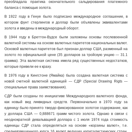
преобладала практика окончательного сальдирования пла­тежного
баланса с помощью золота.
В 1922 году в Генуе было подписано международное согла­шение, в
котором фунт стерлингов и доллар были объявлены эк­вивалентами
золота и введены в международный оборот.
В 1944 году в Бреттон-Вудсе были заложены основы после­военной
валютной системы на основе валютных паритетов наци­ональных валют.
Основой валютных паритетов был признан доллар США, разменный на
золото по официальной цене (35 долла­ров за тройскую унцию — 31.1
грамма). Эта валютная система имела ряд существенных недостатков,
которые привели ее к краху.
В 1976 году в Кингстоне (Ямайка) была создана валютная система с
новой счетной валютной единицей — СДР (Special Drawing Rigts —
специальные права заимствования).
СДР были созданы по инициативе Международного валют­ного фонда,
как новый вид ликвидных средств. Первоначально в 1970 году за
единицу было принято твердо фиксированное золо­тое содержание, как
у доллара США — 0,888671 грамм чистого золота. Однако в связи с
неоднократной девальвацией доллара с 1 июля 1974 года стоимость
единицы СДР стала определяться на основе «корзины валют», т.е.
средневзвешенного курса 16 валют ведущих капиталистических стран,