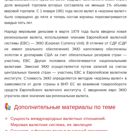
доля внешней торговли кото­рых составляла не меньше 1% объема
мировой торговли. С 1 янва­ря 1981 года число валют в «корзине валют»
было сокращено до пяти и теперь состав корзины пересматривается
каждые пять лет.
Наряду мировыми деньгами в марте 1979 года была введе­на новая
региональная валюта, используемая членами Европей­ской валютной
системы (ЕВС) — ЭКЮ (Eurpean Currency Unit). В отличие от СДР (СДР
не имеют реального обеспечения) ЭКЮ наполовину обеспечены
золотом и долларами США за счет обя­зательных резервов стран —
участниц ЕВС. Другая половина обеспечивается национальными
валютами. Эмиссия ЭКЮ осуще­ствляется путем записей на счетах
центральных банков стран — участниц ЕВС в Европейском валютном
институте. Стоимость ЭКЮ определяется методом «корзины валют» в
зависимости от доли страны в ВНП ЕС во взаимном товарообороте
средств Евро­пейского валютного института. С введением евро ЭКЮ
утратила свое значение как региональная валюта.
Дополнительные материалы по теме
Сущность международных валютных отношений.
Мировая валютная система, ее эволюция
Сущность и функции денег в рыночной экономике