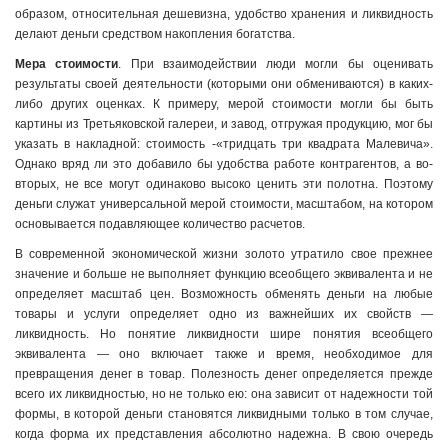
образом, относительная дешевизна, удобство хранения и лик­видность
делают деньги средством накопления бо­гатства.
Мера стоимости
. При взаимодействии люди могли бы оценивать
результаты своей деятельности (которыми они об­мениваются) в каких-
либо других оценках. К примеру, мерой стои­мости могли бы быть
картины из Третьяковской галереи, и завод, отгружая продукцию, мог бы
ука­зать в накладной: стоимость -«тридцать три квадрата Малеви­ча».
Однако вряд ли это добавило бы удобства работе контрагентов, а во-
вторых, не все могут одина­ково высоко ценить эти полотна. Поэтому
деньги служат универ­сальной мерой стоимости, мас­штабом, на котором
основывается подавляющее количество расчетов.
В современной экономической жизни золото утратило свое прежнее
значение и больше не выполняет функцию всеобщего эквивалента и не
определяет масштаб цен. Возможность обме­нять деньги на любые
товары и услуги определяет одно из важ­нейших их свойств —
ликвидность. Но понятие ликвидности шире понятия всеобщего
эквивалента — оно включает также и время, необходимое для
превращения денег в товар. Полезность денег определяется прежде
всего их ликвидностью, но не только ею: она зависит от надежности той
формы, в которой деньги стано­вятся ликвидными только в том случае,
когда форма их представ­ления абсолютно надежна. В свою очередь