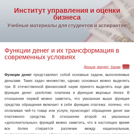
Институт управления и оценки
бизнеса
Учебные материалы для студентов и аспирантов
Функции денег и их трансформация в
современных условиях
Деньги, кредит, банки
Функции денег
представляют собой основные задачи, вы­полняемые
деньгами. Таких задач множество, однако основных можно выделить
три. В отечественной финансовой науке принято выделять еще две
функции денег:
средство платежа
и
функцию мировых денег
. В
отношении первой можно заме­тить, что указанная выше функция
средства обращения включа­ет в себя функцию платежа: логично, что
оплачивая чей-то товар или услуги, происходит обращение денег как
платежного сред­ства. В отношении второй из указанных
«дополнительных» фун­кций можно заметить, что в настоящее время
все более стирается различие между национальным,