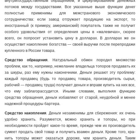
внутригосударственным обра­щением, и циркулированием денежных
потоков между государ­ствами. Все указанные выше функции денег
полностью приме­нимы для межстранового экономического
сотрудничества: если завод отгружает продукцию на экспорт, то
иностранный (к при­меру, американский) покупатель также не получит
особого удо­вольствия от определения цены в «малевичах», скорее
всего, он попросит установить цену в долларах. В долларах же он
осуще­ствит накопление богатства — своей выручки после перепрода­жи
купленного в России товара.
Средство обращения
. Натуральный обмен породил множество
проблем, как то, например, нежелание вла­дельца топоров продавать их
за шкуры, раз ему нужны на­конечники. Деньги решают эту проблему:
каждый прода­вец (будь то продавец товара, производитель сырья,
рабо­чий — продавец труда) полу­чает деньги и вправе купить на них все,
что ему заблаго­рассудится. Иными словами, выполняя функцию
средства обращения, деньги избавляют от старой, неудобной и менее
надежной процедуры бартера.
Средство накопления
. Деньги незаменимы для сбережения: их очень
удоб­но хранить. Разумеется, можно хранить и топоры, но при
необходимости пройдет какое-то время, прежде чем их производи­тель
сумеет продать свой товар и получить взамен деньги. Кроме того, хра­
нить топоры может ока­заться дороже, чем хранить деньги. Таким