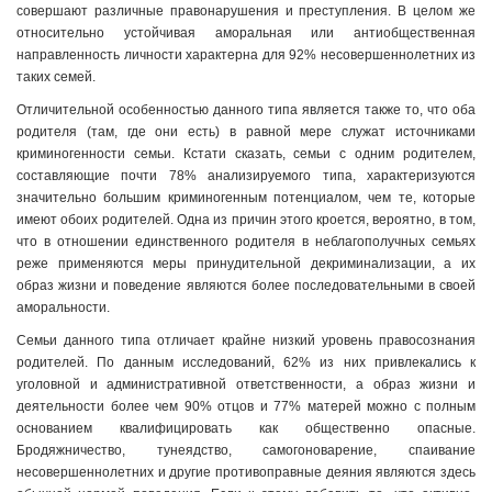
совершают различные правонарушения и преступления. В целом же
относительно устойчивая аморальная или антиобщественная
направленность личности характерна для 92% несовершеннолетних из
таких семей.
Отличительной особенностью данного типа является также то, что оба
родителя (там, где они есть) в равной мере служат источниками
криминогенности семьи. Кстати сказать, семьи с одним родителем,
составляющие почти 78% анализируемого типа, характеризуются
значительно большим криминогенным потенциалом, чем те, которые
имеют обоих родителей. Одна из причин этого кроется, вероятно, в том,
что в отношении единственного родителя в неблагополучных семьях
реже применяются меры принудительной декриминализации, а их
образ жизни и поведение являются более последовательными в своей
аморальности.
Семьи данного типа отличает крайне низкий уровень правосознания
родителей. По данным исследований, 62% из них привлекались к
уголовной и административной ответственности, а образ жизни и
деятельности более чем 90% отцов и 77% матерей можно с полным
основанием квалифицировать как общественно опасные.
Бродяжничество, тунеядство, самогоноварение, спаивание
несовершеннолетних и другие противоправные деяния являются здесь