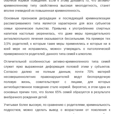
обычной нормой поведения. Если к этому добавить то, что активно-
криминогенному типу свойственна высокая многодетность, станет
вполне очевидной их повышенная криминогенность.
Основным признаком деградации и последующей криминализации
рассматриваемого типа является характерное для всех субъектов
семьи хроническое пьянство. Привычка к употреблению спиртных
напитков настолько укоренилась, что даже меры принудительного
антиалкогольного лечения оказываются бессильными. На примере тех
3,5% родителей, к которым такие меры применялись и которые ни в
коей мере не исправились, можно» утверждать о патологической
приверженности родителей; данного типа семей к алкоголю.
Отличительной особенностью активно-криминогенного типа семей
служит ярко выраженная деформация половой этики у субъектов.
Согласно далеко не полным данным, почти 70% матерей
несовершеннолетних правонарушителей ведут беспорядочную
половую жизнь, сожительствуют с лицами, для которых
антиобщественное поведение стало нормой. Вероятно, в этом одна из
основных причин того, что более 65% семей образуется в результате
внебрачного рождения детей.
Учитывая более высокую, по сравнению с родителями, криминальность
подростков, можно сделать вывод о возрастании от поколения к