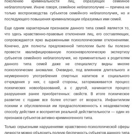
поколению криминальности лиц, образующих семейное
неблагополучие. Иначе говоря, семейное неблагополучие — причина не
только воспроизводства субъектов семейного неблагополучия„ но и
последующего повышения криминализации образуемых ими семей.
Еще одним характерным признаком данного типа семей является то,
что здесь нравственно-правовые отклонения лиц, его составляющих,
сопровождаются ярко выраженными психологическими отклонениями.
Конечно, для полноты предложенной типологии было бы полезно
провести квалифицированную психоневрологическую экспертизу
субъектов семейного неблагополучия, но применительно к родителям
данного типа семей даже не специалисту видны многие
психологические аномалии. Очевидно, под влиянием длительного и
неумеренного употребления спиртных напитков и социального
отчуждения у них, с одной стороны, затормаживается процесс
психических новообразований, а с другой, начинается процесс
разрушения ранее приобретенных: свойств. В итоге психическое
развитие с годами все более отстает от возраста. Инфантилизм
психики и обусловленная им предрасположенность к неадекватному
способу действия и восприятия реальной действительности — один из
признаков субъектов активно-криминогенного типа.
Только серьезными нарушениями нравственно-психологической сферы
личности можно объяснить полную беспечность субъектов данного типа