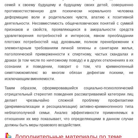
семей к своему будущему и будущему своих детей, совершенно
противоестественную для психически нормального человека
деформацию воли и родительских чувств, апатию к позитивной
деятельности. Несовместимость общечеловеческих понятий с суммой
признаков и свойств, проявляющихся в аморальности средств
удовлетворения потребностей и интересов, явном преобладании
плотских потребностей над духовными, полном пренебрежении к
элементарным требованиям личной гигиены и санитарии жилья,
патологической приверженности к спиртному, частых скандалах и
драках (в том числе по ничтожному поводу) и в других отклонениях в их
сознании и поведении, говорит о том, что криминогенный
симптомокомплекс во многом обязан дефектам психики, не
исключающим вменяемости.
Таким образом, сформировавшийся социально-психологический
отрицательный стереотип поведения рассматриваемой категории лиц
делает чрезвычайно сложной проблему профилактики
(декриминализации и ресоциализации) активно-криминогенного типа
неблагополучной семьи. Анализ эффективности применяемых в
отношении их мер показывает, что определяющими в данном случае
должны быть меры правового воздействия.
Дополнительные материалы по теме