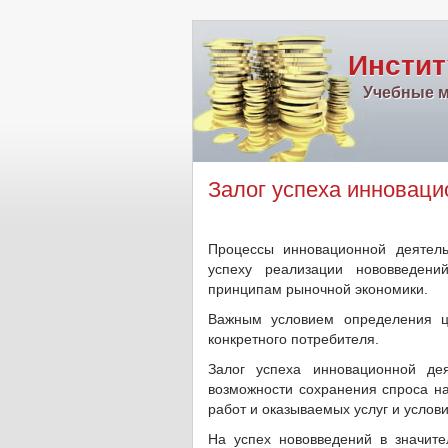
Инстит
Учебные м
Залог успеха инноваци
Процессы инновационной деятел
успеху реализации нововведени
принципам рыночной экономики.
Важным условием определения ц
конкретного потребителя.
Залог успеха инновационной де
возможности сохранения спроса н
работ и оказываемых услуг и услов
На успех нововведений в значит