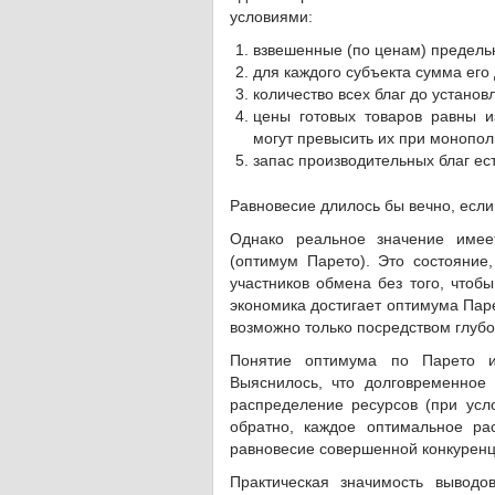
условиями:
взвешенные (по ценам) предельн
для каждого субъекта сумма его
количество всех благ до установ
цены готовых товаров равны и
могут превысить их при монопол
запас производительных благ ес
Равновесие длилось бы вечно, если
Однако реальное значение имее
(оптимум Парето). Это состояние
участников обмена без того, чтоб
экономика достигает оптимума Пар
возможно только посредством глубок
Понятие оптимума по Парето и 
Выяснилось, что долговременное
распределение ресурсов (при усло
обратно, каждое оптимальное ра
равновесие совершенной конкуренц
Практическая значимость выводо