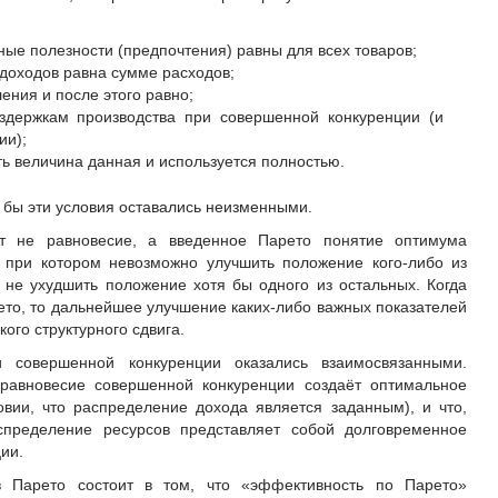
ые полезности (предпочтения) равны для всех товаров;
 доходов равна сумме расходов;
ления и после этого равно;
здержкам производства при совершенной конкуренции (и
ии);
ть величина данная и используется полностью.
 бы эти условия оставались неизменными.
т не равновесие, а введенное Парето понятие оптимума
, при котором невозможно улучшить положение кого-либо из
ы не ухудшить положение хотя бы одного из остальных. Когда
ето, то дальнейшее улучшение каких-либо важных показателей
ого структурного сдвига.
совершенной конкуренции оказались взаимосвязанными.
 равновесие совершенной конкуренции создаёт оптимальное
вии, что распределение дохода является заданным), и что,
спределение ресурсов представляет собой долговременное
ии.
в Парето состоит в том, что «эффективность по Парето»