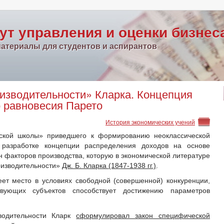
ут управления и оценки бизнес
атериалы для студентов и аспирантов
изводительности» Кларка. Концепция
 равновесия Парето
История экономических учений
нской школы» приведшего к формированию неоклассической
 разработке концепции распределения доходов на основе
 факторов производства, которую в экономической литературе
оизводительности»
Дж. Б. Кларка (1847-1938 гг.)
.
ет место в условиях свободной (совершенной) конкуренции,
твующих субъектов способствует достижению параметров
водительности Кларк
сформулировал закон специфической