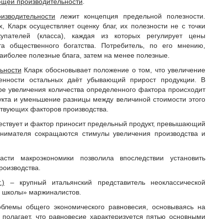
ющей производительности
.
изводительности
лежит концепция предельной полезности.
, Кларк осуществляет оценку благ, их полезности не с точки
упателей (класса), каждая из которых регулирует цены
та общественного богатства. Потребитель, по его мнению,
наиболее полезные блага, затем на менее полезные.
ьности
Кларк обосновывает положение о том, что увеличение
енности остальных даёт убывающий прирост продукции. В
ере увеличения количества определенного фактора происходит
кта и уменьшение разницы между величиной стоимости этого
ствующих факторов производства.
ществует и фактор приносит предельный продукт, превышающий
инимателя сокращаются стимулы увеличения производства и
сти макроэкономики позволила впоследствии установить
роизводства.
.)
– крупный итальянский представитель неоклассической
й школы» маржиналистов.
облемы общего экономического равновесия, основываясь на
полагает, что равновесие характеризуется пятью основными