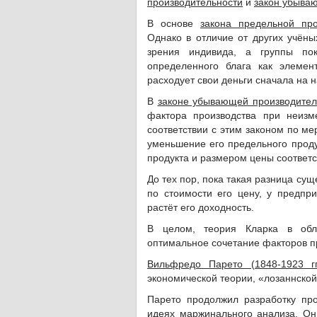
производительности
и
закон убыва
В основе
закона предельной про
Однако в отличие от других учёных
зрения индивида, а группы пок
определенного блага как элемен
расходует свои деньги сначала на 
В
законе убывающей производител
фактора производства при неизм
соответствии с этим законом по м
уменьшение его предельного проду
продукта и размером цены соответ
До тех пор, пока такая разница су
по стоимости его цену, у предпр
растёт его доходность.
В целом, теория Кларка в обла
оптимальное сочетание факторов п
Вильфредо Парето (1848-1923 гг
экономической теории, «лозаннско
Парето продолжил разработку пр
идеях маржинального анализа. Он 