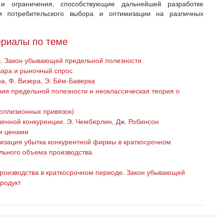
 и ограничения, способствующие дальнейшей разработке
и потребительского выбора и оптимизации на различных
риалы по теме
. Закон убывающей предельной полезности
вара и рыночный спрос
а, Ф. Визера, Э. Бём-Баверка
рия предельной полезности и неоклассическая теория о
оллизионных привязок)
енной конкуренции. Э. Чемберлин, Дж. Робинсон
и ценами
зация убытка конкурентной фирмы в краткосрочном
льного объема производства
роизводства в краткосрочном периоде. Закон убывающей
родукт