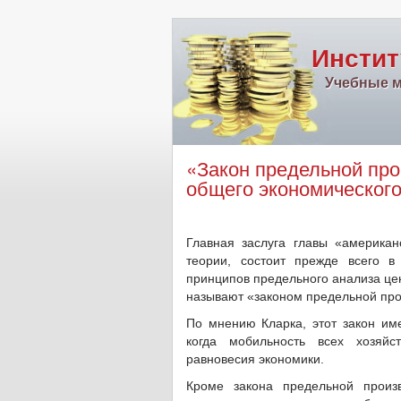
Инстит
Учебные м
«Закон предельной про
общего экономического
Главная заслуга главы «америка
теории, состоит прежде всего в
принципов предельного анализа цен
называют «законом предельной пр
По мнению Кларка, этот закон име
когда мобильность всех хозяйс
равновесия экономики.
Кроме закона предельной произ