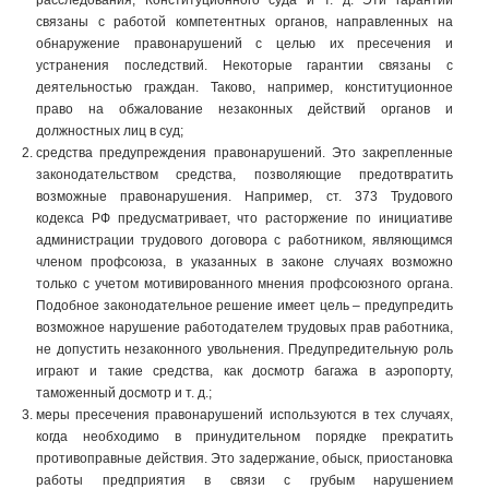
расследования, Конституционного суда и т. д. Эти гарантии
связаны с работой компетентных органов, направленных на
обнаружение правонарушений с целью их пресечения и
устранения последствий. Некоторые гарантии связаны с
деятельностью граждан. Таково, например, конституционное
право на обжалование незаконных действий органов и
должностных лиц в суд;
средства предупреждения правонарушений. Это закрепленные
законодательством средства, позволяющие предотвратить
возможные правонарушения. Например, ст. 373 Трудового
кодекса РФ предусматривает, что расторжение по инициативе
администрации трудового договора с работником, являющимся
членом профсоюза, в указанных в законе случаях возможно
только с учетом мотивированного мнения профсоюзного органа.
Подобное законодательное решение имеет цель – предупредить
возможное нарушение работодателем трудовых прав работника,
не допустить незаконного увольнения. Предупредительную роль
играют и такие средства, как досмотр багажа в аэропорту,
таможенный досмотр и т. д.;
меры пресечения правонарушений используются в тех случаях,
когда необходимо в принудительном порядке прекратить
противоправные действия. Это задержание, обыск, приостановка
работы предприятия в связи с грубым нарушением