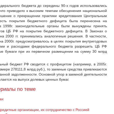
ерального бюджета до середины 90-х годов использовались
что приводило к высоким темпам обесценения национальной
решение о прекращении практики кредитования Центральным
жесть покрытия бюджетного дефицита была перенесена на
 1998г. законодательные органы были вынуждены принять
тов ЦБ РФ на покрытие бюджетного дефицита. В Законах о
а 2000 гг. принимались аналогичные решения. В частности,
 2000г. предусматривалось в целях покрытия внутригодовых
ами и расходами федерального бюджета разрешить ЦБ РФ
ные бумаги при их первичном размещении на сумму 30 млрд
льный бюджет РФ сводится с профицитом (например, в 2005г.
змере 278111,8 млрд руб.), то заемные средства привлекаются
нной задолженности. Основной упор в заемной деятельности
лается на выпуск долевых ценных бумаг.
риалы по теме
ах
едитные организации, их сотрудничество с Россией