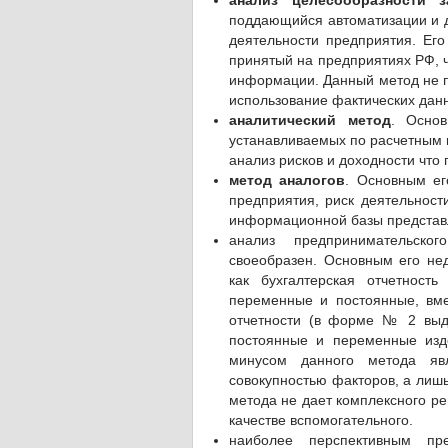
анализ целесообразности з
поддающийся автоматизации и 
деятельности предприятия. Е
принятый на предприятиях РФ, 
информации. Данный метод не пр
использование фактических дан
аналитический метод
. Основ
устанавливаемых по расчетным п
анализ рисков и доходности что 
метод аналогов
. Основным ег
предприятия, риск деятельност
информационной базы представ
анализ предпринимательск
своеобразен. Основным его нед
как бухгалтерская отчетнос
переменные и постоянные, вме
отчетности (в форме № 2 выд
постоянные и переменные изде
минусом данного метода яв
совокупностью факторов, а лишь
метода не дает комплексного ре
качестве вспомогательного.
наиболее перспективным пр