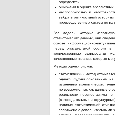
определить;
ошибками в оценке абсолютных 
неспособностью и неготовнос
выбрать оптимальный алгоритм 
производственных систем по их
Все модели, которые использую
статистических данных, они сведе
основе информационно-интуитивн
перед описательной состоит в 
количественные взаимосвязи м
качественные нюансы, которые мог
Методы оценки рисков
:
статистический метод отличает
однако, будучи основанным на 
изменения экономических тенде
не возможно, так как данные о р
реальности несопоставимы по 
(законодательных и структурных
наличие статистической отчетн
сопряжено с дополнительными з