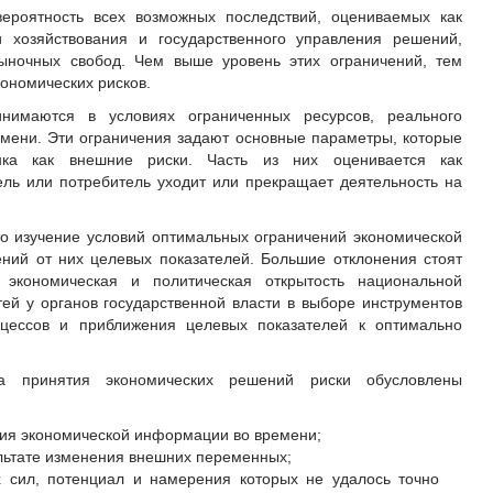
вероятность всех возможных последствий, оцениваемых как
и хозяйствования и государственного управления решений,
ыночных свобод. Чем выше уровень этих ограничений, тем
ономических рисков.
нимаются в условиях ограниченных ресурсов, реального
емени. Эти ограничения задают основные параметры, которые
нка как внешние риски. Часть из них оценивается как
ель или потребитель уходит или прекращает деятельность на
о изучение условий оптимальных ограничений экономической
ний от них целевых показателей. Большие отклонения стоят
кономическая и политическая открытость национальной
ей у органов государственной власти в выборе инструментов
оцессов и приближения целевых показателей к оптимально
та принятия экономических решений риски обусловлены
ия экономической информации во времени;
ультате изменения внешних переменных;
х сил, потенциал и намерения которых не удалось точно