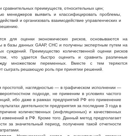
и сравнительных преимуществ, относительных цен;
тью менеджеров выявить и классифицировать проблемы,
действий и организовать взаимодействие управленческих и
 решению.
тся для оценки экономических рисков, основываются на
ны в базы данных GААР, СНС и получены экспертным путем на
ых суждений. Преимущество количественной оценки рисков
том, что удается быстро оценить и сравнить различные
ежду множеством переменных. Вместе с тем теряются
ут сыграть решающую роль при принятии решений.
ся простотой, наглядностью — в графическом исполнении —
вероятностном подходе, не применим в условиях частого
нций, ибо даже в рамках предприятий РФ его применение
езультатах деятельности предприятия за последние 3 года в
причине количественных (инфляционных) и качественных
) изменений в РФ. Кроме того. Данный метод предполагает
ости за значительный период, получение такой отчетности
атратами.