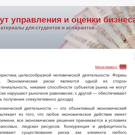
ут управления и оценки бизнес
атериалы для студентов и аспирантов
Менеджмент
еристика целесообразной человеческой деятельности. Формы
ны. Экономические риски являются одной из сторон
гениальность, никакие способности субъектов рынка не могут
иски нарушают рыночное равновесие, с другой — обеспечивают
ь получения спекулятивного дохода).
номической деятельности — это объективный экономический
вытекает из того, что любое экономическое действие имеет
времени, все экономические решения принимаются в условиях
ансовых, людских ресурсов. Конкуренция и дефицитность
авливают существование риска как элемента любого