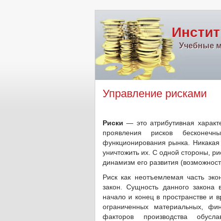
Инстит
Учебные м
Управление рисками
Риски
— это атрибутивная характ
проявления рисков бесконеч
функционирования рынка. Никакая 
уничтожить их. С одной стороны, р
динамизм его развития (возможност
Риск как неотъемлемая часть эко
закон. Сущность данного закона 
начало и конец в пространстве и 
ограниченных материальных, фин
факторов производства обусл