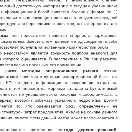
атрат
. Нетрудоемкий метод, в значительной степени
дающий достаточную информацию о текущем уровне риска
го информационной базой является баланс ( форма № 1)
что значительно сокращает расходы на получение исходной
игоден для перспективных расчетов, так как предполагает
ных.
ным его недостатком является спорность нормативов,
оказателям. Вместе с тем, данный метод соединяет в себе
позволяет получить качественные характеристики риска.
о недостатком является трудность подбора аналогов для
и которого оценивается. В перспективе в РФ при развитии
ляется весьма полезным его применение.
ого риска
методом операционного рычага
весьма
остатком является отсутствие информационной базы, так
ть в РФ не дает информации о разделении затрат на
сте с тем переход на мировые стандарты бухгалтерской
еляются не управленческие расходы и себестоимость, а
ржки) позволит избежать указанного недостатка. Другим
ляется то, что оценивается риск, определяемый не
 структурой затрат предприятия. Анализ на основе данного
шения, вместе с тем данный метод может использоваться в
едставляется применение
метода дерева решений
,