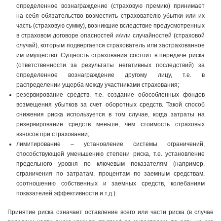
определенное вознаграждение (страховую премию) принимает
на себя обязательство возместить страхователю убытки или их
часть (страховую сумму), возникшие вследствие предусмотренных
в страховом договоре опасностей и/или случайностей (страховой
случай), которым подвергается страхователь или застрахованное
им имущество. Сущность страхования состоит в передаче риска
(ответственности за результаты негативных последствий) за
определенное вознаграждение другому лицу, т.е. в
распределении ущерба между участниками страхования;
резервирование средств, т.е. создание обособленных фондов
возмещения убытков за счет оборотных средств. Такой способ
снижения риска используется в том случае, когда затраты на
резервирование средств меньше, чем стоимость страховых
взносов при страховании;
лимитирование – установление системы ограничений,
способствующей уменьшению степени риска, т.е. установление
предельного уровня по ключевым показателям (например,
ограничения по затратам, процентам по заемным средствам,
соотношению собственных и заемных средств, колебаниям
показателей эффективности и т.д.).
Принятие риска означает оставление всего или части риска (в случае