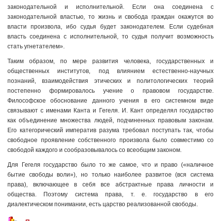
законодательной и исполнительной. Если она соединена с
законодательной властью, то жизнь и свобода граждан окажутся во
власти произвола, ибо судья будет законодателем. Если судебная
власть соединена с исполнительной, то судья получит возможность
стать угнетателем».
Таким образом, по мере развития человека, государственных и
общественных институтов, под влиянием естественно-научных
познаний, взаимодействия этических и политологических теорий
постепенно формировалось учение о правовом государстве.
Философское обоснование данного учения в его системном виде
связывают с именами Канта и Гегеля. И. Кант определял государство
как объединение множества людей, подчиненных правовым законам.
Его категорический императив разума требовал поступать так, чтобы
свободное проявление собственного произвола было совместимо со
свободой каждого и сообразовывалось со всеобщим законом.
Для Гегеля государство было то же самое, что и право («наличное
бытие свободы воли»), но только наиболее развитое (вся система
права), включающее в себя все абстрактные права личности и
общества. Поэтому система права, т. е. государство в его
диалектическом понимании, есть царство реализованной свободы.