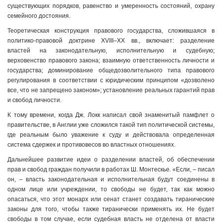
существующих порядков, равенство и умеренность состояний, охрану
семейного достояния.
Теоретическая конструкция правового государства, сложившаяся в
политико-правовой доктрине ХVIII–ХХ вв., включает: разделение
властей на законодательную, исполнительную и судебную;
верховенство правового закона; взаимную ответственность личности и
государства; доминирование общедозволительного типа правового
регулирования в соответствии с юридическим принципом «дозволено
все, что не запрещено законом»; установление реальных гарантий прав
и свобод личности.
К тому времени, когда Дж. Локк написал свой знаменитый памфлет о
правительстве, в Англии уже сложился такой тип политической системы,
где реальным было уважение к суду и действовала определенная
система сдержек и противовесов во властных отношениях.
Дальнейшее развитие идеи о разделении властей, об обеспечении
прав и свобод граждан получили в работах Ш. Монтескье. «Если, – писал
он, – власть законодательная и исполнительная будут соединены в
одном лице или учреждении, то свободы не будет, так как можно
опасаться, что этот монарх или сенат станет создавать тиранические
законы для того, чтобы также тиранически применять их. Не будет
свободы в том случае, если судебная власть не отделена от власти