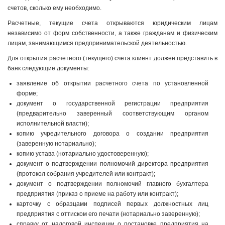
счетов, сколько ему необходимо.
Расчетные, текущие счета открываются юридическим лицам
независимо от форм собственности, а также гражданам и физическим
лицам, занимающимся предпринимательской деятельностью.
Для открытия расчетного (текущего) счета клиент должен представить в
банк следующие документы:
заявление об открытии расчетного счета по установленной
форме;
документ о государственной регистрации предприятия
(предварительно за­веренный соответствующим органом
исполнительной власти);
копию учредительного договора о создании предприятия
(заверенную но­тариально);
копию устава (нотариально удостоверенную);
документ о подтверждении полномочий директора предприятия
(протокол собрания учредителей или контракт);
документ о подтверждении полномочий главного бухгалтера
предприятия (приказ о приеме на работу или контракт);
карточку с образцами подписей первых должностных лиц
предприятия с оттиском его печати (нотариально заверенную);
справку от налоговой инспекции о постановке предприятия на