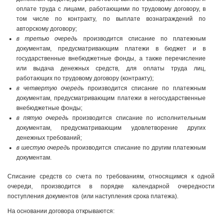
оплате труда с лицами, работающими по трудовому договору, в
том числе по контракту, по выплате вознагражде­ний по
авторскому договору;
в третью очередь
производится списание по платежным
документам, пре­дусматривающим платежи в бюджет и в
государственные внебюджетные фон­ды, а также перечисление
или выдача денежных средств, для оплаты труда лиц,
работающих по трудовому договору (контракту);
в четвертую очередь
производится списание по платежным
документам, пре­дусматривающим платежи в негосударственные
внебюджетные фонды;
в пятую очередь
производится списание по исполнительным
документам, предусматривающим удовлетворение других
денежных требований;
в шестую очередь
производится списание по другим платежным
документам.
Списание средств со счета по требованиям, относящимся к одной
очере­ди, производится в порядке календарной очередности
поступления документов (или наступления срока платежа).
На основании договора открываются: