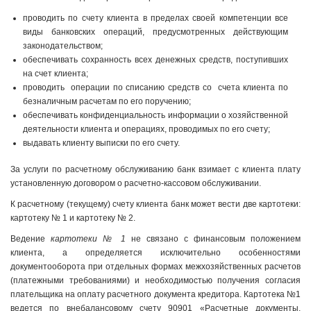
проводить по счету клиента в пределах своей компетенции все
виды банковских операций, предусмотренных действующим
законодательством;
обеспечивать сохранность всех денежных средств, поступивших
на счет клиента;
проводить операции по списанию средств со счета клиента по
безналичным расчетам по его поручению;
обеспечивать конфиденциальность информации о хозяйственной
деятельности клиента и операциях, проводимых по его счету;
выдавать клиенту выписки по его счету.
За услуги по расчетному обслуживанию банк взимает с клиента плату
установленную договором о расчетно-кассовом обслуживании.
К расчетному (текущему) счету клиента банк может вести две картотеки:
картотеку № 1 и картотеку № 2.
Ведение
картотеки № 1
не связано с финансовым положением
клиента, а определяется исключительно особенностями
документооборота при отдель­ных формах межхозяйственных расчетов
(платежными требованиями) и не­обходимостью получения согласия
плательщика на оплату расчетного доку­мента кредитора. Картотека №1
ведется по внебалансовому счету 90901 «Рас­четные документы,