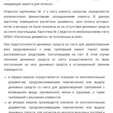
ожидающие акцепта для оплаты».
Открытие
картотеки № 2
к счету клиента, напротив, определяется
исклю­чительно финансовыми затруднениями клиента. В данную
картотеку поме­щаются расчетные документы, срок оплаты которых,
истек, и которые не были оплачены из-за отсутствия денежных средств
на счете плательщика. Картоте­ка № 2 ведется по внебалансовому счету
90902 «Расчетные документы, не оп­лаченные в срок».
При недостаточности денежных средств на счете для удовлетворения
всех предъявленных к нему требований клиент теряет право
распоряжаться сред­ствами, поступающими на счет. В этом случае
списание денежных средств со счета осуществляется по мере
поступления на него денежных средств в уста­новленной законом
очередности.
в первую очередь
осуществляется списание по исполнительным
документам, предусматривающим перечисление или выдачу
денежных средств со счета для удовлетворения требований о
возмещении вреда, причиненного жизни и здо­ровью, а также
требований о взыскании алиментов;
во вторую очередь
производится списание по исполнительным
документам, предусматривающим перечисление или выдачу
денежных средств, для расче­тов по выплате выходных пособий и