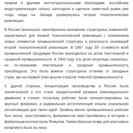
правом и другими институциональными преградами, российская
индустриализация сильно запоздала и сделала заметный рывок уже
тогда, когда на Западе развернулась вторая технологическая
революция.
В России произошло своеобразное наложение структурных изменений,
характерных для первой технологической революции с появлением
новых элементов промышленной структуры в результате инноваций
второй технологической революции. В 1887 году 3/5 стоимости всей
промышленной продукции России приходилось на долю текстильной и
сахарной промышленности. К 1900 году эта доля несколько снизилась,
но по-прежнему текстильная и сахарная промышленность
преобладала. Это было важное структурное отличие от западных
стран, где на первый план вышли отрасли тяжелой промышленности.
С другой стороны, концентрация производства в России была
значительной и это стало предпосылкой размаха революционного
движения в стране, поскольку рабочие были сконцентрированы на
крупных фабриках, а радикальная интеллигенция искала социальную
объективацию для своих идей. Уровень жизни промышленных рабочих
был низок, неуступчивость фабрикантов ярко проявилась в истории с
фабричным инспектором Янжулом. Таким образом почва для классового
конфликта была на лицо.