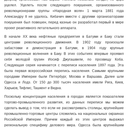
уцелел. Уцелеть после следующего покушения, организованного
революционерами группы «Народная воля» 1 марта 1881 года
Александру II не удалось. Кибачич вместе с другими организаторами
покушения был повешен, перед казнью он разработал первый в мире
проект реактивного летательного аппарата.
В начале XX века нефтяные предприятия в Батуми и Баку стали
центрами революционного движения. В 1902 году произошли
забастовки и демонстрация в Батуми, в 1904 году крупные
революционные волнения в Баку. В этих событиях впервые проявил
себя молодой грузин Иосиф Джугашвили, по прозвищу Коба.
Следующая серия начинается с переписи населения 1897 года. Эта
была первая всероссийская перепись населения. Самыми крупными
городами Империи были Петербург, Москва и Варшава. Далее шли
Одесса и Лодз. От 150 до 300 тысяч населения имели Рига, Киев,
Харьков, Тифлис, Ташкент и Видна.
Поскольку концентрация населения в городах является показателем
торгово-промышленного развития, из данных переписи мы можем
сделать вывод о том, что если не рассматривать столицы, крупнейшие
промышленно-торговые центры сложились на национальных окраинах
Российской Империи. Причем каждый из этих центров выражал
региональную специфику делового мира. Одесса была крупнейшим