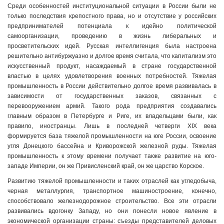
Среди особенностей институциональной ситуации в России были не
только последствия крепостного права, но и отсутствие у российских
предпринимателей потенциала к идейно политической
самоорганизации, проведению в жизнь либеральных и
просветительских идей. Русская интеллигенция была настроена
решительно антибуржуазно и долгое время считала, что капитализм это
искусственный продукт, насаждаемый в стране государственной
властью в целях удовлетворения военных потребностей. Тяжелая
промышленность в России действительно долгое время развивалась в
зависимости от государственных заказов, связанных с
перевооружением армий. Такого рода предприятия создавались
главным образом в Петербурге и Риге, их владельцами были, как
правило, иностранцы. Лишь в последней четверги XIX века
формируется база тяжелой промышленности на юге России, освоение
угля Донецкого бассейна и Криворожской железной руды. Тяжелая
промышленность к этому времени получает также развитие на юго-
западе Империи, он же Привисленский край, он же царство Корское.
Развитию тяжелой промышленности и таких отраслей как угледобыча,
черная металлургия, транспортное машиностроение, конечно,
способствовало железнодорожное строительство. Все эти отрасли
развивались вдогонку Западу, но они понесли новое явление в
экономической организации страны: съезды представителей деловых