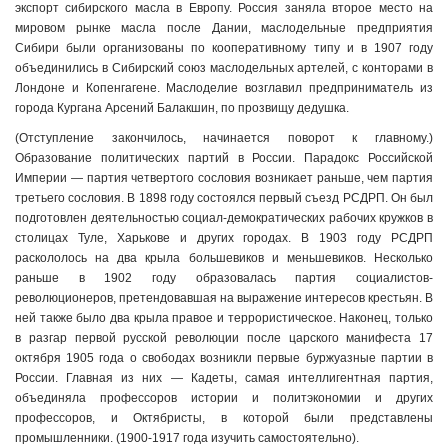
экспорт сибирского масла в Европу. Россия заняла второе место на
мировом рынке масла после Дании, маслодельные предприятия
Сибири были организованы по кооперативному типу и в 1907 году
объединились в Сибирский союз маслодельных артелей, с конторами в
Лондоне и Копенгагене. Маслоделие возглавил предприниматель из
города Кургана Арсений Балакшин, по прозвищу дедушка.
(Отступление закончилось, начинается поворот к главному.)
Образование политических партий в России. Парадокс Российской
Империи — партия четвертого сословия возникает раньше, чем партия
третьего сословия. В 1898 году состоялся первый съезд РСДРП. Он был
подготовлен деятельностью социал-демократических рабочих кружков в
столицах Туле, Харькове и других городах. В 1903 году РСДРП
раскололось на два крыла большевиков и меньшевиков. Несколько
раньше в 1902 году образовалась партия социалистов-
революционеров, претендовавшая на выражение интересов крестьян. В
ней также было два крыла правое и террористическое. Наконец, только
в разгар первой русской революции после царского манифеста 17
октября 1905 года о свободах возникли первые буржуазные партии в
России. Главная из них — Кадеты, самая интеллигентная партия,
объединяла профессоров истории и политэкономии и других
профессоров, и Октябристы, в которой были представлены
промышленники. (1900-1917 года изучить самостоятельно).