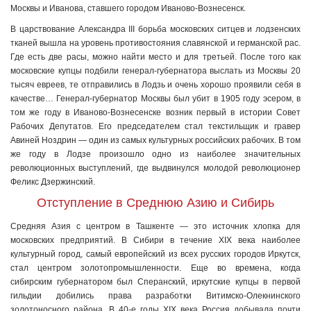
Москвы и Иванова, ставшего городом Иваново-Вознесенск.
В царствование Александра III борьба московских ситцев и лодзенских
тканей вышла на уровень противостояния славянской и германской рас.
Где есть две расы, можно найти место и для третьей. После того как
московские купцы подбили генерал-губернатора выслать из Москвы 20
тысяч евреев, те отправились в Лодзь и очень хорошо проявили себя в
качестве… Генерал-губернатор Москвы был убит в 1905 году эсером, в
том же году в Иваново-Вознесенске возник первый в истории Совет
Рабочих Депутатов. Его председателем стал текстильщик и гравер
Авиней Ноздрин — один из самых культурных российских рабочих. В том
же году в Лодзе произошло одно из наиболее значительных
революционных выступлений, где выдвинулся молодой революционер
Феликс Дзержинский.
Отступление в Среднюю Азию и Сибирь
Средняя Азия с центром в Ташкенте — это источник хлопка для
московских предприятий. В Сибири в течение XIX века наиболее
культурный город, самый европейский из всех русских городов Иркутск,
стал центром золотопромышленности. Еще во времена, когда
сибирским губернатором был Сперанский, иркутские купцы в первой
гильдии добились права разработки Витимско-Олекнинского
золотоносного района. В 40-е годы XIX века Россия добывала почти