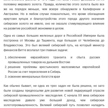
половину мирового золота. Правда, количество этого золота было все
же на порядок меньше, чем вскоре обнаружили в Калифорнии и
Австралии. Но в любом случае показательно, что кроме обогащения
иркутских купцов и благоустройства этого города другого значения
сибирское золото не имело, оно не оказало стимулирующего влияние
на развитие российской экономики в целом.
Одна из самых больших железных дорог в Российской Империи была
построена от Москвы до Ташкента, еще большая от Челябинска до
Владивостока. Это был великий сибирский путь, на который министр
финансов Витте возлагал три главные задачи:
обеспечение евразийского транзита и сбыта русских
промышленных товаров на дальнем Востоке
решение проблемы крестьянского малоземелья европейской
России за счет переселения в Сибирь
освоение минеральных богатств края
Как обычно бывает, ни одна из трех задач не была решена, но зато
были созданы предпосылки для развития новой лидирующей отрасли
сибирской промышленности- маслоделия. С начала XX века сибирское
маслоделие давало уже больший доход, чем сибирская
золотопромышленность. Великий сибирский путь позволил наладить