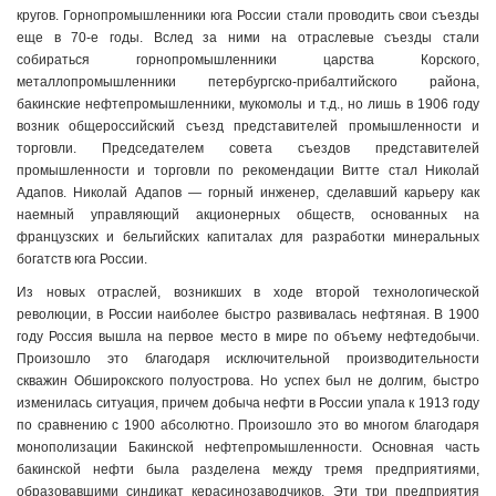
кругов. Горнопромышленники юга России стали проводить свои съезды
еще в 70-е годы. Вслед за ними на отраслевые съезды стали
собираться горнопромышленники царства Корского,
металлопромышленники петербургско-прибалтийского района,
бакинские нефтепромышленники, мукомолы и т.д., но лишь в 1906 году
возник общероссийский съезд представителей промышленности и
торговли. Председателем совета съездов представителей
промышленности и торговли по рекомендации Витте стал Николай
Адапов. Николай Адапов — горный инженер, сделавший карьеру как
наемный управляющий акционерных обществ, основанных на
французских и бельгийских капиталах для разработки минеральных
богатств юга России.
Из новых отраслей, возникших в ходе второй технологической
революции, в России наиболее быстро развивалась нефтяная. В 1900
году Россия вышла на первое место в мире по объему нефтедобычи.
Произошло это благодаря исключительной производительности
скважин Обширокского полуострова. Но успех был не долгим, быстро
изменилась ситуация, причем добыча нефти в России упала к 1913 году
по сравнению с 1900 абсолютно. Произошло это во многом благодаря
монополизации Бакинской нефтепромышленности. Основная часть
бакинской нефти была разделена между тремя предприятиями,
образовавшими синдикат керасинозаводчиков. Эти три предприятия