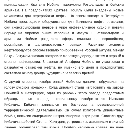
принадлежали братьям Нобиль, парижским Ротшельдам и бейским
армянам. На предприятиях братьев Нобиль были внедрены новые
механизмы для переработки нефти. На своем заводе в Петербурге
Нобили производили оборудование для бакинских нефтепромыслов,
они сконструировали первое в мире нефтеналивное судно и повели
борьбу на мировом рынке керосина и мазута. С Ротшельдами и
армянами Нобили разделили сферы влияния на европейских,
российских и дальневосточных рынках. Развитию экспорта
нефтепродуктов способствовало приобретение Россией Батуми. Между
Баку и Батумом сначала построили железную дорогу, а затем и первый в
стране нефтепровод. Знаменитый Альфред Нобиль не участвовал в
разработке бакинской нефти, но именно его доля в предприятиях
составила основу фонда будущих нобелевских премий.
С другой стороны, изобретенный Нобилем динамит обрушился на
голову русской монархии. Когда динамит стали изготовлять на заводе
Нобилей в Петербурге, один из рабочих этого завода предоставил
образцы новых снарядов гениальному изобретателю Николаю
Кибачичу. Кибачич занимался не бизнесом, а революционной
террористической деятельностью. Он сумел изготовить динамитные
бомбы, повысив содержание нитроглицерина в три раза. Сначала друг
Кибачича, рабочий Степан Халтурин, устроившись истопником в зимний
дворец, организовал там взрыв. Погибло несколько солдат, но царь