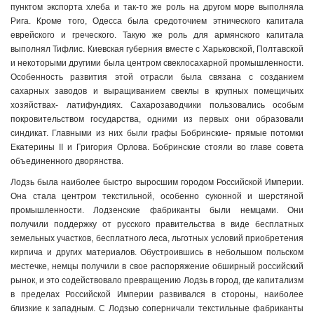
пунктом экспорта хлеба и так-то же роль на другом море выполняла
Рига. Кроме того, Одесса была средоточием этнического капитала
еврейского и греческого. Такую же роль для армянского капитала
выполнял Тифлис. Киевская губерния вместе с Харьковской, Полтавской
и некоторыми другими была центром свеклосахарной промышленности.
Особенность развития этой отрасли была связана с созданием
сахарных заводов и выращиванием свеклы в крупных помещичьих
хозяйствах- латифундиях. Сахарозаводчики пользовались особым
покровительством государства, одними из первых они образовали
синдикат. Главными из них были графы Бобринские- прямые потомки
Екатерины II и Григория Орлова. Бобринские стояли во главе совета
объединенного дворянства.
Лодзь была наиболее быстро выросшим городом Российской Империи.
Она стала центром текстильной, особенно суконной и шерстяной
промышленности. Лодзенские фабриканты были немцами. Они
получили поддержку от русского правительства в виде бесплатных
земельных участков, бесплатного леса, льготных условий приобретения
кирпича и других материалов. Обустроившись в небольшом польском
местечке, немцы получили в свое распоряжение обширный российский
рынок, и это содействовало превращению Лодзь в город, где капитализм
в пределах Российской Империи развивался в стороны, наиболее
близкие к западным. С Лодзью соперничали текстильные фабриканты