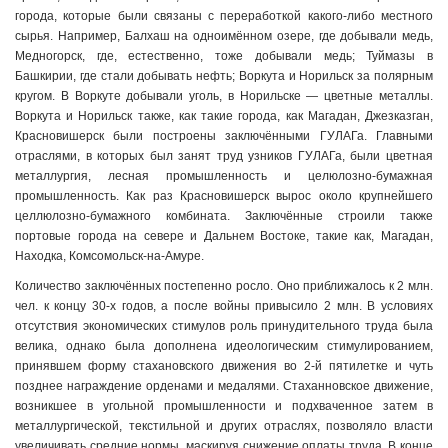
города, которые были связаны с переработкой какого-либо местного
сырья. Например, Балхаш на одноимённом озере, где добывали медь,
Медногорск, где, естественно, тоже добывали медь; Туймазы в
Башкирии, где стали добывать нефть; Воркута и Норильск за полярным
кругом. В Воркуте добывали уголь, в Норильске — цветные металлы.
Воркута и Норильск также, как такие города, как Магадан, Джезказган,
Красновишерск были построены заключёнными ГУЛАГа. Главными
отраслями, в которых был занят труд узников ГУЛАГа, были цветная
металлургия, лесная промышленность и целюлозно-бумажная
промышленность. Как раз Красновишерск вырос около крупнейшего
целлюлозно-бумажного комбината. Заключённые строили также
портовые города на севере и Дальнем Востоке, такие как, Магадан,
Находка, Комсомольск-на-Амуре.
Количество заключённых постепенно росло. Оно приближалось к 2 млн.
чел. к концу 30-х годов, а после войны привысило 2 млн. В условиях
отсутствия экономических стимулов роль принудительного труда была
велика, однако была дополнена идеологическим стимулированием,
принявшем форму стахановского движения во 2-й пятилетке и чуть
позднее награждение орденами и медалями. Стаханновское движение,
возникшее в угольной промышленности и подхваченное затем в
металлургической, текстильной и других отраслях, позволяло власти
увеличивать средние нормы, маскируя снижение оплаты труда. В конце