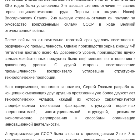
30-х годов была установлена 2-я высшая степень отличия — звание
героя социалистического труда. Первым его получил Иосиф
Виссарионович Сталин, 2-ю высшую степень отличия он получил за
руководство вооружёнными силами СССР в ходе Великой
отечественной войны.
После войны за относительно короткий срок удалось восстановить
разрушенную промышленность. Однако производство зерна к концу 4-й
пятилетки достигло всего 4/5 довоенного уровня, производство других
сельскохозяйственных продуктов было ещё меньше по отношению к
довоенному уровню. С другой стороны, восстановление
промышленности воспроизвело устаревшие структурно-
технологические пропорции.
Наш современник, экономист и политик, Сергей Глазьев разработал
концепцию сменяющих друг друга на протяжении уже более двухсот лет
технологических укладов, каждый из которых характеризуется
специфическими ключевыми факторами, структурой первичных
энергоносителей, институциональной структурой, режимами
экономического регулирования и способами организации
инновационной деятельности.
Индустриализация СССР была связана с производствами 2-го и 3-го