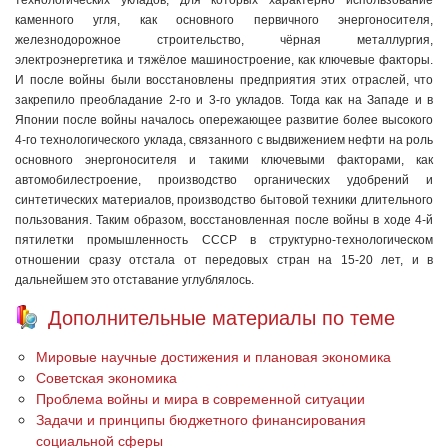
технологических укладов, для которых характерно использование
каменного угля, как основного первичного энергоносителя,
железнодорожное строительство, чёрная металлургия,
электроэнергетика и тяжёлое машиностроение, как ключевые факторы.
И после войны были восстановлены предприятия этих отраслей, что
закрепило преобладание 2-го и 3-го укладов. Тогда как на Западе и в
Японии после войны началось опережающее развитие более высокого
4-го технологического уклада, связанного с выдвижением нефти на роль
основного энергоносителя и такими ключевыми факторами, как
автомобилестроение, производство органических удобрений и
синтетических материалов, производство бытовой техники длительного
пользования. Таким образом, восстановленная после войны в ходе 4-й
пятилетки промышленность СССР в структурно-технологическом
отношении сразу отстала от передовых стран на 15-20 лет, и в
дальнейшем это отставание углублялось.
Дополнительные материалы по теме
Мировые научные достижения и плановая экономика
Советская экономика
Проблема войны и мира в современной ситуации
Задачи и принципы бюджетного финансирования
социальной сферы