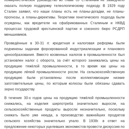
Коммунистическое руководство во главе со Сталиным не замедлило
оказать полную поддержку телеологическому подходу. В 1929 году
Сталин заявил, что наши планы есть не планы-догадки, не планы-
прогнозы, а планы-директивы. Теоретики генетического подхода были
осуждены, как вредители на сфабрикованных Сталиным и НКВД
процессах трудовой крестьянской партии и союзного бюро РСДРП
меньшевиков.
Проведённые в 30-31 гг. кредитная и налоговая реформы были
подчинены задачам форсированной индустриализации и планового
ценообразования. Вместо косвенных налогов в промышленности был
установлен налог с оборота, за счёт которого занижались цены на
продукцию тяжёлой промышленности, в то время как цены на
продукцию лёгкой промышленности росли. На сельскохозяйственную
продукцию были установлены после коллективизации низкие
заготовительные цены, по которым колхозы были обязаны сдавать
зерно государству.
В течение 30-х годов цены на продукцию тяжёлой промышленности
снижались, на изделия ширпотреба значительно выросли, на
сельскохозяйственные продукты выросли незначительно, поскольку
снижать было уже некуда, а производство важнейших продуктов
сельского хозяйства значительно упало. В 1938г. в ответ на
предложение некоторых уцелевших экономистов провести дискуссию по