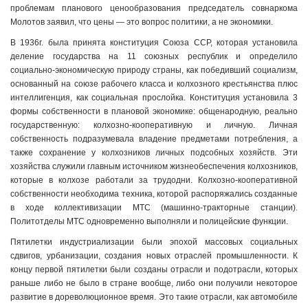
проблемам планового ценообразования председатель совнаркома
Молотов заявил, что цены — это вопрос политики, а не экономики.
В 1936г. была принята конституция Союза ССР, которая установила
деление государства на 11 союзных республик и определило
социально-экономическую природу страны, как победивший социализм,
основанный на союзе рабочего класса и колхозного крестьянства плюс
интеллигенция, как социальная прослойка. Конституция установила 3
формы собственности в плановой экономике: общенародную, реально
государственную: колхозно-кооперативную и личную. Личная
собственность подразумевала владение предметами потребления, а
также сохранение у колхозников личных подсобных хозяйств. Эти
хозяйства служили главным источником жизнеобеспечения колхозников,
которые в колхозе работали за трудодни. Колхозно-кооперативной
собственности необходима техника, которой распоряжались созданные
в ходе коллективизации МТС (машинно-тракторные станции).
Политотделы МТС одновременно выполняли и полицейские функции.
Пятилетки индустриализации были эпохой массовых социальных
сдвигов, урбанизации, создания новых отраслей промышленности. К
концу первой пятилетки были созданы отрасли и подотрасли, которых
раньше либо не было в стране вообще, либо они получили некоторое
развитие в дореволюционное время. Это такие отрасли, как автомобиле