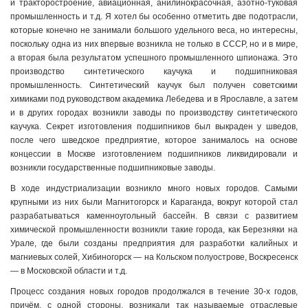
и тракторостроение, авиационная, анилинокрасочная, азотно-туковая
промышленность и т.д. Я хотел бы особенно отметить две подотрасли,
которые конечно не занимали большого удельного веса, но интересны,
поскольку одна из них впервые возникла не только в СССР, но и в мире,
а вторая была результатом успешного промышленного шпионажа. Это
производство синтетического каучука и подшипниковая
промышленность. Синтетический каучук был получен советскими
химиками под руководством академика Лебедева и в Ярославле, а затем
и в других городах возникли заводы по производству синтетического
каучука. Секрет изготовления подшипников был выкраден у шведов,
после чего шведское предприятие, которое занималось на основе
концессии в Москве изготовлением подшипников ликвидировали и
возникли государственные подшипниковые заводы.
В ходе индустриализации возникло много новых городов. Самыми
крупными из них были Магнитогорск и Караганда, вокруг которой стал
разрабатываться каменноугольный бассейн. В связи с развитием
химической промышленности возникли такие города, как Березняки на
Урале, где были созданы предприятия для разработки калийных и
магниевых солей, Хибиногорск — на Кольском полуострове, Воскресенск
— в Московской области и т.д.
Процесс создания новых городов продолжался в течение 30-х годов,
причём, с одной стороны, возникали так называемые отраслевые