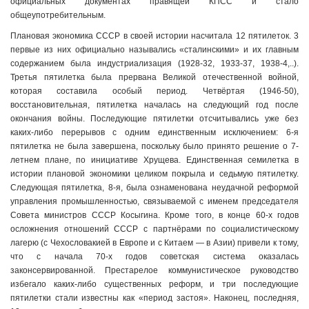
официальных документах правящей КПСС и стало
общеупотребительным.
Плановая экономика СССР в своей истории насчитала 12 пятилеток. 3
первые из них официально назывались «сталинскими» и их главным
содержанием была индустриализация (1928-32, 1933-37, 1938-4,..).
Третья пятилетка была прервана Великой отечественной войной,
которая составила особый период. Четвёртая (1946-50),
восстановительная, пятилетка началась на следующий год после
окончания войны. Последующие пятилетки отсчитывались уже без
каких-либо перерывов с одним единственным исключением: 6-я
пятилетка не была завершена, поскольку было принято решение о 7-
летнем плане, по инициативе Хрущева. Единственная семилетка в
истории плановой экономики целиком покрыла и седьмую пятилетку.
Следующая пятилетка, 8-я, была ознаменована неудачной реформой
управления промышленностью, связываемой с именем председателя
Совета министров СССР Косыгина. Кроме того, в конце 60-х годов
осложнения отношений СССР с партнёрами по социалистическому
лагерю (с Чехословакией в Европе и с Китаем — в Азии) привели к тому,
что с начала 70-х годов советская система оказалась
законсервированной. Престарелое коммунистическое руководство
избегало каких-либо существенных реформ, и три последующие
пятилетки стали известны как «период застоя». Наконец, последняя,