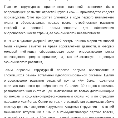
Главным структурным приоритетом плановой экономики было
опережающее развитие отраслей группы «А» — производство средств
производства. Этот приоритет сложился в ходе первого пятилетнего
плана и обосновывался, прежде всего, потребностями развития
тяжёлой и военной промышленности для обеспечения
обороноспособности страны, её экономической независимости.
В 1937г. в бумагах умершей младшей сестры Ленина Марии Ульяновой
были найдены заметки её брата сорокалетней давности, в которых
молодой публицист сформулировал закон опережающего роста
производства средств производства, как объективную тенденцию
экономического развития,
Таким образом, структурный перекос получил обоснование в
сложившихся рамках тотальной идеологизированной системы. Целям
опережающего развития отраслей группы «А» была подчинена
политика планового ценообразования. С начала 30-х годов сложилась
разномасштабная система цен. включавшая не только дискриминацию
по поясам и социально-профессиональным слоям, но и по отраслям
народного хозяйства. Одним из тех. кто разработал разномасштабную
систему цен, был академик Струмилин. Академик Струмилин — бывший
меньшевик, вступивший в 1923г. в коммунистическую партию власти,
опытный статистик, в 20-е годы ставший идеологом планирования в