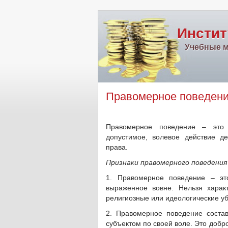
Инстит
Учебные м
Правомерное поведение
Правомерное поведение – это 
допустимое, волевое действие д
права.
Признаки правомерного поведения
1. Правомерное поведение – это
выраженное вовне. Нельзя харак
религиозные или идеологические у
2. Правомерное поведение состав
субъектом по своей воле. Это добр