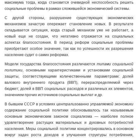
максимума тогда, когда становится очевидной неспособность решить
социальные проблемы в рамках сложившейся экономический системы.
С другой стороны, разрушение существующих экономических
механизмов зачастую опережает становление новых. В результате
складывается ситуация, когда старый механизм уже не работает, а
новый еще не создан, что негативно отражается на социальных
аспектах благосостояния. В период реформ социальные проблемы
приобретают особое значение, так как по успешности их разрешения
население судит о самих реформах.
Модели государства благосостояния различаются
типами социальной
политики
, основными характеристиками и установками социальной
защиты, соответствующими количественными параметрами: долей
валового внутреннего продукта (ВВП), перераспределяемой через
бюджет; долей в ВВП социальных расходов и различных их элементов,
значением прочих источников социальных выплат и др.
В бывшем СССР в условиях
централизованно управляемой экономики
содержание социальной политики обосновывалось так называемым
основным экономическим законом социализма — наиболее полное
удовлетворение растущих материальных и духовных потребностей
населения. Меры социальной политики концентрировались в основном
вокруг задач роста доходов и улучшения структуры потребления,