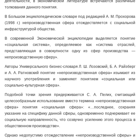
деятельности, в экономической литературе встречаются различные
толкования данного понятия.
В Большом энциклопедическом словаре под редакцией А. М. Прохорова
(1998 г.) непроизводственная сфера отождествляется с социальной
инфраструктурой общества.
В современной Экономической энциклопедии выделяется понятие
«социальная система», определяемое как «система отраслей,
представляющая в совокупности одну из сфер производства —
непроизводственную сферу».
Авторы Универсального бизнес-словаря Л. Ш. Лозовский, Б. А. Райзберг
и А. А. Ратновский понятие «непроизводственная сфера» изымают из
научного употребления и заменяют понятием «социальная или
социально-культурная сфера».
Подобной точки зрения придерживается С. А. Пелих, считающий
целесообразным использование вместо термина «непроизводственная
сфера» понятия «социальная сфера»: «…последнее, сохраняя
указание на специфику данной сферы, одновременно подчеркивает ее
социальную направленность, что созвучно усилению этого процесса в
общественном производстве».
Однако недопустимо отождествление «непроизводственной сферы» и