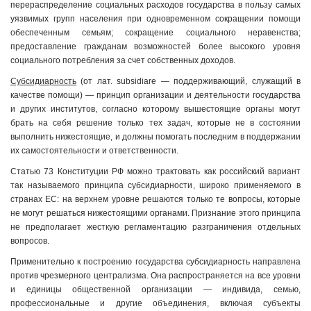
перераспределение социальных расходов государства в пользу самых
уязвимых групп населения при одновременном сокращении помощи
обеспеченным семьям; сокращение социального неравенства;
предоставление гражданам возможностей более высокого уровня
социального потребления за счет собственных доходов.
Субсидиарность
(от лат. subsidiare — поддерживающий, служащий в
качестве помощи) — принцип организации и деятельности государства
и других институтов, согласно которому вышестоящие органы могут
брать на себя решение только тех задач, которые не в состоянии
выполнить нижестоящие, и должны помогать последним в поддержании
их самостоятельности и ответственности.
Статью 73 Конституции РФ можно трактовать как российский вариант
так называемого принципа субсидиарности, широко применяемого в
странах ЕС: на верхнем уровне решаются только те вопросы, которые
не могут решаться нижестоящими органами. Признание этого принципа
не предполагает жесткую регламентацию разграничения отдельных
вопросов.
Применительно к построению государства субсидиарность направлена
против чрезмерного централизма. Она распространяется на все уровни
и единицы общественной организации — индивида, семью,
профессиональные и другие объединения, включая субъекты