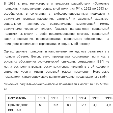
В 1992 г. ряд министерств и ведомств разработали «Основные
принципы и направления социальной политики РФ с 1992 по 1993 г.»:
всеобщность в сочетании с дифференцированным подходом к
различным группам населения, активный и адресный характер,
социальное партнерство, разграничение компетенций между
различными уровнями власти. Главные направления социальной
политики включали в себя реформирование системы социальной
защиты населения, реформирование социального обеспечения на
принципах социального страхования и социальной помощи.
Однако данные принципы и направления не удалось реализовать в
полном объеме. Бессистемно проводимая социальная политика в
условиях обострения экономической ситуации, сокращения ВВП не
могла воспрепятствовать росту кризисных явлений в этой сфере и
снижению уровня жизни основной массы населения. Некоторые
показатели, характеризующие данную ситуацию, представлены в табл.
Основные социально-экономические показатели России за 1991-1996
гг.
Показатель
1991
1992
1993
1994
1995
1996
Производство
-5,0
-14,5
-8,7
-12,7
-4,1
-4,9
ВВП, % к