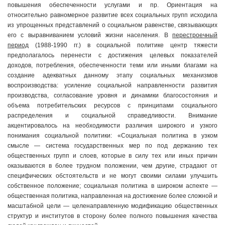
повышения обеспеченности услугами и пр. Ориентация на
относительно равномерное развитие всех социальных групп исходила
из упрощенных представлений о социальном равенстве, связывающих
его с выравниванием условий жизни населения. В
перестроечный
период
(1988-1990 гг.) в социальной политике центр тяжести
предполагалось перенести с достижения целевых показателей
доходов, потребления, обеспеченности теми или иными благами на
создание адекватных данному этапу социальных механизмов
воспроизводства: усиление социальной направленности развития
производства, согласование уровня и динамики благосостояния и
объема потребительских ресурсов с принципами социального
распределения и социальной справедливости. Внимание
акцентировалось на необходимости различия широкого и узкого
понимания социальной политики: «Социальная политика в узком
смысле — система государственных мер по под держанию тех
общественных групп и слоев, которые в силу тех или иных причин
оказываются в более трудном положении, чем другие, страдают от
специфических обстоятельств и не могут своими силами улучшить
собственное положение; социальная политика в широком аспекте —
общественная политика, направленная на достижение более сложной и
масштабной цели — целенаправленную модификацию общественных
структур и институтов в сторону более полного повышения качества