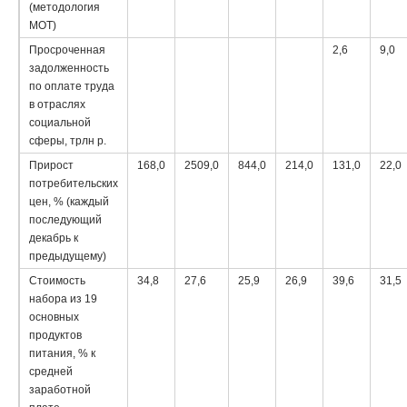
(методология
МОТ)
Просроченная
2,6
9,0
задолженность
по оплате труда
в отраслях
социальной
сферы, трлн р.
Прирост
168,0
2509,0
844,0
214,0
131,0
22,0
потребительских
цен, % (каждый
последующий
декабрь к
предыдущему)
Стоимость
34,8
27,6
25,9
26,9
39,6
31,5
набора из 19
основных
продуктов
питания, % к
средней
заработной