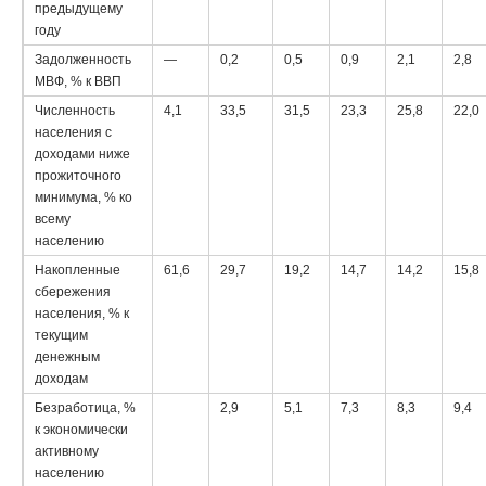
предыдущему
году
Задолженность
—
0,2
0,5
0,9
2,1
2,8
МВФ, % к ВВП
Численность
4,1
33,5
31,5
23,3
25,8
22,0
населения с
доходами ниже
прожиточного
минимума, % ко
всему
населению
Накопленные
61,6
29,7
19,2
14,7
14,2
15,8
сбережения
населения, % к
текущим
денежным
доходам
Безработица, %
2,9
5,1
7,3
8,3
9,4
к экономически
активному
населению