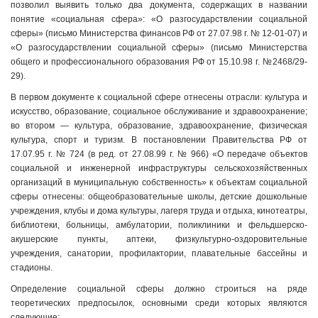
позволил выявить только два документа, содержащих в названии
понятие «социальная сфера»: «О разгосударствлении социальной
сферы» (письмо Министерства финансов РФ от 27.07.98 г. № 12-01-07) и
«О разгосударствлении социальной сферы» (письмо Министерства
общего и профессионального образования РФ от 15.10.98 г. №2468/29-
29).
В первом документе к социальной сфере отнесены отрасли: культура и
искусство, образование, социальное обслуживание и здравоохранение;
во втором — культура, образование, здравоохранение, физическая
культура, спорт и туризм. В постановлении Правительства РФ от
17.07.95 г. № 724 (в ред. от 27.08.99 г. № 966) «О передаче объектов
социальной и инженерной инфраструктуры сельскохозяйственных
организаций в муниципальную собственность» к объектам социальной
сферы отнесены: общеобразовательные школы, детские дошкольные
учреждения, клубы и дома культуры, лагеря труда и отдыха, кинотеатры,
библиотеки, больницы, амбулатории, поликлиники и фельдшерско-
акушерские пункты, аптеки, физкультурно-оздоровительные
учреждения, санатории, профилактории, плавательные бассейны и
стадионы.
Определение социальной сферы должно строиться на ряде
теоретических предпосылок, основными среди которых являются
следующие: