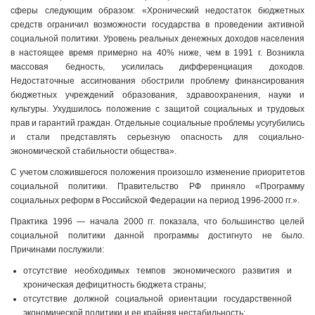
сферы следующим образом: «Хронический недостаток бюджетных
средств ограничил возможности государства в проведении активной
социальной политики. Уровень реальных денежных доходов населения
в настоящее время примерно на 40% ниже, чем в 1991 г. Возникла
массовая бедность, усилилась дифференциация доходов.
Недостаточные ассигнования обострили проблему финансирования
бюджетных учреждений образования, здравоохранения, науки и
культуры. Ухудшилось положение с защитой социальных и трудовых
прав и гарантий граждан. Отдельные социальные проблемы усугубились
и стали представлять серьезную опасность для социально-
экономической стабильности общества».
С учетом сложившегося положения произошло изменение приоритетов
социальной политики. Правительство РФ приняло «Программу
социальных реформ в Российской Федерации на период 1996-2000 гг.».
Практика 1996 — начала 2000 гг. показала, что большинство целей
социальной политики данной программы достигнуто не было.
Причинами послужили:
отсутствие необходимых темпов экономического развития и
хроническая дефицитность бюджета страны;
отсутствие должной социальной ориентации государственной
экономической политики и ее крайняя нестабильность;