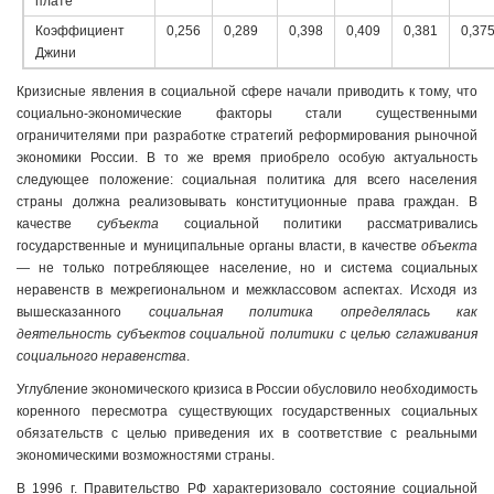
плате
Коэффициент
0,256
0,289
0,398
0,409
0,381
0,37
Джини
Кризисные явления в социальной сфере начали приводить к тому, что
социально-экономические факторы стали существенными
ограничителями при разработке стратегий реформирования рыночной
экономики России. В то же время приобрело особую актуальность
следующее положение: социальная политика для всего населения
страны должна реализовывать конституционные права граждан. В
качестве
субъекта
социальной политики рассматривались
государственные и муниципальные органы власти, в качестве
объекта
— не только потребляющее население, но и система социальных
неравенств в межрегиональном и межклассовом аспектах. Исходя из
вышесказанного
социальная политика определялась как
деятельность субъектов социальной политики с целью сглаживания
социального неравенства
.
Углубление экономического кризиса в России обусловило необходимость
коренного пересмотра существующих государственных социальных
обязательств с целью приведения их в соответствие с реальными
экономическими возможностями страны.
В 1996 г. Правительство РФ характеризовало состояние социальной