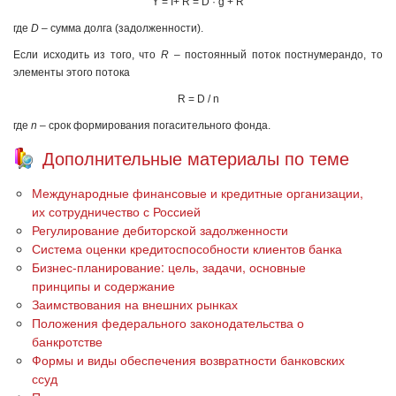
Y = I+ R = D · g + R
где
D
– сумма долга (задолженности).
Если исходить из того, что
R
– постоянный поток постнумерандо, то
элементы этого потока
R = D / n
где
n
– срок формирования погасительного фонда.
Дополнительные материалы по теме
Международные финансовые и кредитные организации,
их сотрудничество с Россией
Регулирование дебиторской задолженности
Система оценки кредитоспособности клиентов банка
Бизнес-планирование: цель, задачи, основные
принципы и содержание
Заимствования на внешних рынках
Положения федерального законодательства о
банкротстве
Формы и виды обеспечения возвратности банковских
ссуд