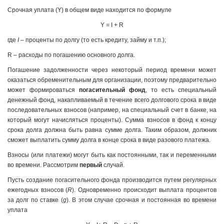
Срочная уплата (Y) в общем виде находится по формуле
Y = I + R
где
I
– проценты по долгу (то есть кредиту, займу и т.п.);
R – расходы по погашению основного долга.
Погашение задолженности через некоторый период времени может
оказаться обременительным для организации, поэтому предварительно
может формироваться
погасительный фонд
, то есть специальный
денежный фонд, накапливаемый в течение всего долгового срока в виде
последовательных взносов (например, на специальный счет в банке, на
который могут начисляться проценты). Сумма взносов в фонд к концу
срока долга должна быть равна сумме долга. Таким образом, должник
сможет выплатить сумму долга в конце срока в виде разового платежа.
Взносы (или платежи) могут быть как постоянными, так и переменными
во времени. Рассмотрим
первый
случай.
Пусть создание погасительного фонда производится путем регулярных
ежегодных взносов (
R
). Одновременно происходит выплата процентов
за долг по ставке (
g
). В этом случае срочная и постоянная во времени
уплата