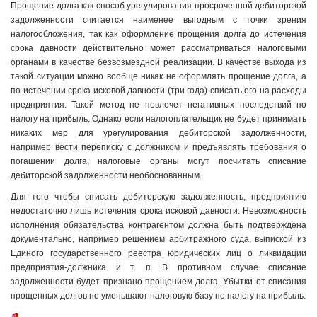
Прощение долга как способ урегулирования просроченной дебиторской
задолженности считается наименее выгодным с точки зрения
налогообложения, так как оформление прощения долга до истечения
срока давности действительно может рассматриваться налоговыми
органами в качестве безвозмездной реализации. В качестве выхода из
такой ситуации можно вообще никак не оформлять прощение долга, а
по истечении срока исковой давности (три года) списать его на расходы
предприятия. Такой метод не повлечет негативных последствий по
налогу на прибыль. Однако если налогоплательщик не будет принимать
никаких мер для урегулирования дебиторской задолженности,
например вести переписку с должником и предъявлять требования о
погашении долга, налоговые органы могут посчитать списание
дебиторской задолженности необоснованным.
Для того чтобы списать дебиторскую задолженность, предприятию
недостаточно лишь истечения срока исковой давности. Невозможность
исполнения обязательства контрагентом должна быть подтверждена
документально, например решением арбитражного суда, выпиской из
Единого государственного реестра юридических лиц о ликвидации
предприятия-должника и т. п. В противном случае списание
задолженности будет признано прощением долга. Убытки от списания
прощенных долгов не уменьшают налоговую базу по налогу на прибыль.