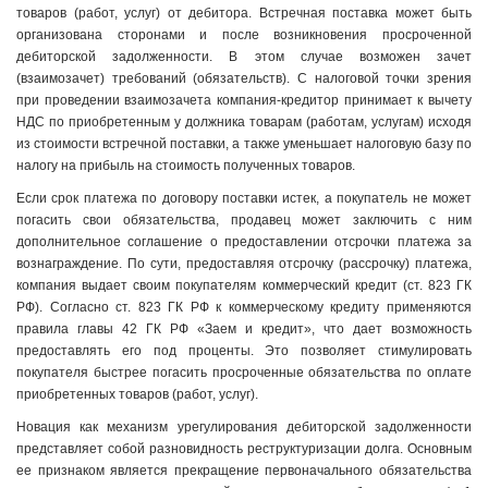
товаров (работ, услуг) от дебитора. Встречная поставка может быть
организована сторонами и после возникновения просроченной
дебиторской задолженности. В этом случае возможен зачет
(взаимозачет) требований (обязательств). С налоговой точки зрения
при проведении взаимозачета компания-кредитор принимает к вычету
НДС по приобретенным у должника товарам (работам, услугам) исходя
из стоимости встречной поставки, а также уменьшает налоговую базу по
налогу на прибыль на стоимость полученных товаров.
Если срок платежа по договору поставки истек, а покупатель не может
погасить свои обязательства, продавец может заключить с ним
дополнительное соглашение о предоставлении отсрочки платежа за
вознаграждение. По сути, предоставляя отсрочку (рассрочку) платежа,
компания выдает своим покупателям коммерческий кредит (ст. 823 ГК
РФ). Согласно ст. 823 ГК РФ к коммерческому кредиту применяются
правила главы 42 ГК РФ «Заем и кредит», что дает возможность
предоставлять его под проценты. Это позволяет стимулировать
покупателя быстрее погасить просроченные обязательства по оплате
приобретенных товаров (работ, услуг).
Новация как механизм урегулирования дебиторской задолженности
представляет собой разновидность реструктуризации долга. Основным
ее признаком является прекращение первоначального обязательства