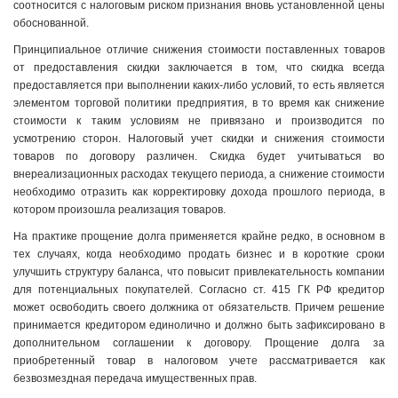
соотносится с налоговым риском признания вновь установленной цены
обоснованной.
Принципиальное отличие снижения стоимости поставленных товаров
от предоставления скидки заключается в том, что скидка всегда
предоставляется при выполнении каких-либо условий, то есть является
элементом торговой политики предприятия, в то время как снижение
стоимости к таким условиям не привязано и производится по
усмотрению сторон. Налоговый учет скидки и снижения стоимости
товаров по договору различен. Скидка будет учитываться во
внереализационных расходах текущего периода, а снижение стоимости
необходимо отразить как корректировку дохода прошлого периода, в
котором произошла реализация товаров.
На практике прощение долга применяется крайне редко, в основном в
тех случаях, когда необходимо продать бизнес и в короткие сроки
улучшить структуру баланса, что повысит привлекательность компании
для потенциальных покупателей. Согласно ст. 415 ГК РФ кредитор
может освободить своего должника от обязательств. Причем решение
принимается кредитором единолично и должно быть зафиксировано в
дополнительном соглашении к договору. Прощение долга за
приобретенный товар в налоговом учете рассматривается как
безвозмездная передача имущественных прав.