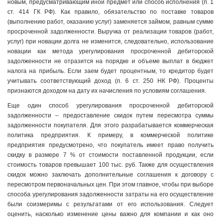
новым, предусматривающим иной предмет или способ исполнения (п. 1
ст. 414 ГК РФ). Как правило, обязательство по поставке товаров
(выполнению работ, оказанию услуг) заменяется займом, равным сумме
просроченной задолженности. Выручка от реализации товаров (работ,
услуг) при новации долга не изменится, следовательно, использование
новации как метода урегулирования просроченной дебиторской
задолженности не отразится на порядке и объеме выплат в бюджет
налога на прибыль. Если заем будет процентным, то кредитор будет
учитывать соответствующий доход (п. 6 ст. 250 НК РФ). Проценты
признаются доходом на дату их начисления по условиям соглашения.
Еще один способ урегулирования просроченной дебиторской
задолженности – предоставление скидок путем пересмотра суммы
задолженности покупателя. Для этого разрабатывается коммерческая
политика предприятия. К примеру, в коммерческой политике
предприятия предусмотрено, что покупатель имеет право получить
скидку в размере 7 % от стоимости поставленной продукции, если
стоимость товаров превышает 100 тыс. руб. Также для осуществления
скидок можно заключать дополнительные соглашения к договору с
пересмотром первоначальных цен. При этом главное, чтобы при выборе
способа урегулирования задолженности затраты на его осуществление
были соизмеримы с результатами от его использования. Следует
оценить, насколько изменение цены важно для компании и как оно