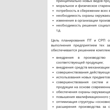
принципиально новых видов про
моральное и физическое старени
потребность в сбережении всех 
необходимость охраны окружаю
изменения в организации произв
необходимость решения социаль
т.д.
Цель планирования ПТ и СРП со
выполнения предприятием тех за
обеспечивается решением комплекс
внедрения в производство
соответствующей продукции;
внедрения средств механизации 
совершенствования действующей
использования новых предметов 
совершенствования систем и
продукции на основе современн
обеспечения охраны окружающе
повышения квалификационного у
оптимизация структуры «основн
расширения производства за сч