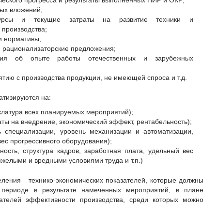
ческого прогресса и результаты выполненных ПИР и ОКР;
ых вложений;
есурсы и текущие затраты на развитие техники и
 производства;
и нормативы;
, рационализаторские предложения;
ация об опыте работы отечественных и зарубежных
ию с производства продукции, не имеющей спроса и т.д.
атизируются на:
клатура всех планируемых мероприятий);
аты на внедрение, экономический эффект, рентабельность);
ь специализации, уровень механизации и автоматизации,
вес прогрессивного оборудования);
ность, структура кадров, заработная плата, удельный вес
яжелыми и вредными условиями труда и т.п.)
ния технико-экономических показателей, которые должны
 периоде в результате намеченных мероприятий, в плане
зателей эффективности производства, среди которых можно