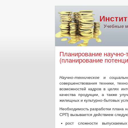
Инстит
Учебные м
Планирование научно-т
(планирование потенци
Научно-техническое
и
социаль
совершенствования техники, техн
возможностей кадров в целях ин
качества продукции, а также ул
жилищных и культурно-бытовых усл
Необходимость разработки плана на
СРП) вызывается действием следу
рост сложности выпускаемы