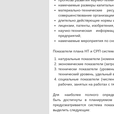
прогнозы развития научно-техни
намечаемые размеры капитальн
материально-технические р
совершенствование организации
длительно действующие нормы 
лицензии, патенты, изобретения
научно-техническая информ
предприятий;
намечаемые мероприятия по снят
Показатели плана НТ и СРП систем
натуральные показатели (номен
экономические показатели (затр
технически показатели (уровен
технический уровень, удельный 
социальные показатели (числен
рабочих, занятых на работах с т
Для наиболее полного определе
быть достигнуты в планируемом
предусматривается система пока
выделить следующие: