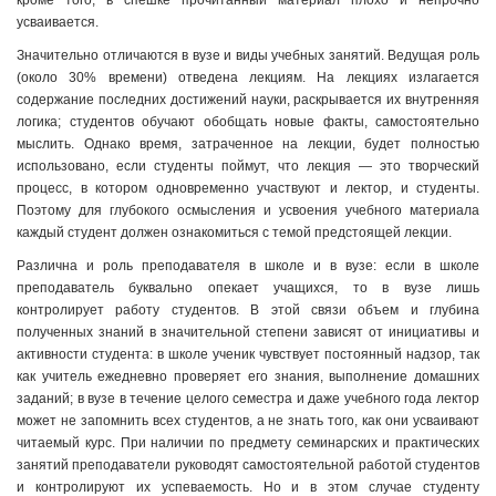
кроме того, в спешке прочитанный материал плохо и непрочно
усваивается.
Значительно отличаются в вузе и виды учебных занятий. Ведущая роль
(около 30% времени) отведена лекциям. На лекциях излагается
содержание последних достижений науки, раскрывается их внутренняя
логика; студентов обучают обобщать новые факты, самостоятельно
мыслить. Однако время, затраченное на лекции, будет полностью
использовано, если студенты поймут, что лекция — это творческий
процесс, в котором одновременно участвуют и лектор, и студенты.
Поэтому для глубокого осмысления и усвоения учебного материала
каждый студент должен ознакомиться с темой предстоящей лекции.
Различна и роль преподавателя в школе и в вузе: если в школе
преподаватель буквально опекает учащихся, то в вузе лишь
контролирует работу студентов. В этой связи объем и глубина
полученных знаний в значительной степени зависят от инициативы и
активности студента: в школе ученик чувствует постоянный надзор, так
как учитель ежедневно проверяет его знания, выполнение домашних
заданий; в вузе в течение целого семестра и даже учебного года лектор
может не запомнить всех студентов, а не знать того, как они усваивают
читаемый курс. При наличии по предмету семинарских и практических
занятий преподаватели руководят самостоятельной работой студентов
и контролируют их успеваемость. Но и в этом случае студенту