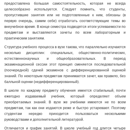
предоставлена большая самостоятельность, которая не всегда
целесообразно используется. Следует помнить, что студенты,
пропустившие занятия или не подготовленные к ним, обязаны (в
первую очередь, самим себе) отработать соответствующие темы во
внеучебное время. В конце семестра подводятся итоги успеваемости по
предметам и выставляются зачеты по всем лабораторным и
практическим занятиям.
Структура учебного процесса в вузе такова, что параллельно изучаются
несколько дисциплин: специальных, общественно-политических,
естественнонаучных и общеобразовательных. В период
экзаменационной сессии этот принцип сменяется последовательной
(поочередной) сдачей экзаменов с дифференцированной оценкой
знаний. По некоторым предметам принимается зачет, как правило, без
балльной оценки (недифференцированный).
В школе по каждому предмету обучения имеется стабильный, почти
ежегодно издаваемый учебник, который определяет объем
приобретаемых знаний. В вузе же учебники имеются не по всем
предметам, так как они издаются реже и быстро устаревают. Поэтому
студентам нередко приходится пользоваться несколькими
руководствами и дополнительной литературой.
Отличается и график занятий. В школе учебный год длится четыре