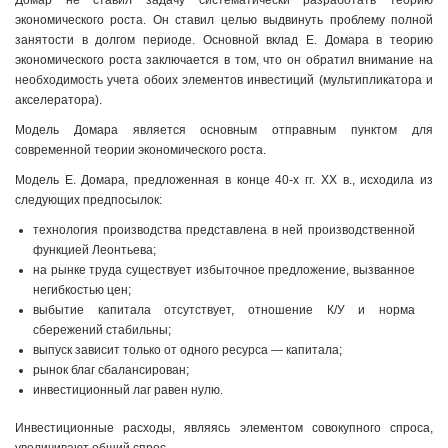
Домар не ставил задачу систематически разработать теорию
экономического роста. Он ставил целью выдвинуть проблему полной
занятости в долгом периоде. Основной вклад Е. Домара в теорию
экономического роста заключа­ется в том, что он обратил внимание на
необходимость уче­та обоих элементов инвестиций (мультипликатора и
аксе­лератора).
Модель Домара является основным отправным пунктом для
современной теории экономического роста.
Модель Е. Домара, предложенная в конце 40-х гг. XX в., исходила из
следующих предпосылок:
технология производства представлена в ней произ­водственной
функцией Леонтьева;
на рынке труда существует избыточное предложение, вызванное
негибкостью цен;
выбытие капитала отсутствует, отношение К/У и нор­ма
сбережений стабильны;
выпуск зависит только от одного ресурса — капитала;
рынок благ сбалансирован;
инвестиционный лаг равен нулю.
Инвестиционные расходы, являясь элементом совокуп­ного спроса,