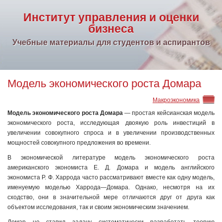
Институт управления и оценки
бизнеса
Учебные материалы для студентов и аспирантов
Модель экономического роста Домара
Макроэкономика
Модель экономического роста Домара
— про­стая кейсианская модель
экономического роста, исследую­щая двоякую роль инвестиций в
увеличении совокупного спроса и в увеличении производственных
мощностей сово­купного предложения во времени.
В экономической литературе модель экономического ро­ста
американского экономиста Е. Д. Домара и модель анг­лийского
экономиста Р. Ф. Харрода часто рассматривают вместе как одну модель,
именуемую моделью Харрода—До­мара. Однако, несмотря на их
сходство, они в значительной мере отличаются друг от друга как
объектом исследования, так и своим экономическим значением.