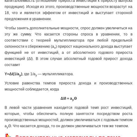
капиталоемкость (от­ношение прироста инвестиций к приросту выпуска
продук­ции). Исходя из этого, производственные мощности возрастут на
18, что и является эффектом от инвестиций и выступает стороной
предложения в уравнении.
Чтобы занять дополнительные мощности, спрос должен увеличиться на
эту же сумму. Что касается стороны спроса в уравнении, то в
соответствии с теорией мультипликатора при любой предельной
склонности к сбережению (a
) прирост национального дохода выступает
v
функцией не от инвестиций, а от абсолютного годового прироста
инвестиций (ΔI). В этом случае абсолютный годовой прирост дохода
составит
Y=ΔI(1/a
)
, где 1/a
— мультипликатора.
y
y
Условие равенства темпов прироста дохода и производственных
мощностей соблюдается, когда
ΔI/I =
a
Θ
y
В левой части уравнения находится годовой темп рост инвестиций,
которые, чтобы обеспечить полную занятости посредством роста
производственных мощностей, должен увеличиваться с годовым темпом
а
Θ. Что касается дохода, то он должен увеличиваться тем же темпом.
у