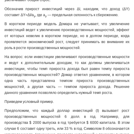
увеличивают общий спрос.
Обозначив прирост инвестиций через ΔI, находим, что доход (ΔY)
составит ΔY=ΔI/a
, где a
— предельная склонность к сбережению.
y
y
В коротком периоде модель Домара не учитывает, что уве­личение
инвестиций ведет к увеличению производственных мощностей, эффект
от которых невелик в коротком периоде, но в долгом периоде, когда
проявляется экономический рост, следует принимать во внимание их
роль в росте произ­водственных мощностей.
На вопрос: если инвестиции увеличивают производст­венные мощности
и ведут к дополнительным доходам, то как должны увеличиваться
инвестиции, чтобы темп прироста дохода был равен темпу прироста
производственных мощно­стей? Домар ответил уравнением, в котором
одна часть пред­ставлена темпом прироста производственных
мощностей, а другая часть — темпом прироста дохода. Решение
данного уравнения позволяло определить нужный темп роста.
Приведем условный пример.
Предположим, что каждый доллар инвестиций (I) вызы­вает рост
производственных мощностей 6 долл. в год. На­пример, для
производства $ 2000 выпуска в год требуется $ 6000 капитала. В этом
случае 6 составит одну треть, или 33 % в год. Символом 8 обозначается