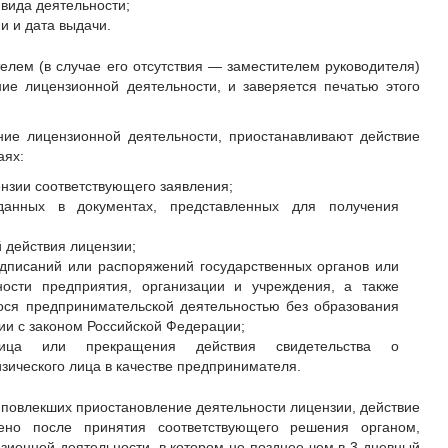
вида деятельности;
и и дата выдачи.
елем (в случае его отсутствия — заместителем руководителя)
ие лицензионной деятельности, и заверяется печатью этого
ие лицензионной деятельности, приостанавливают действие
аях:
нзии соответствующего заявления;
данных в документах, представленных для получения
 действия лицензии;
дписаний или распоряжений государственных органов или
ности предприятия, организации и учреждения, а также
ося предпринимательской деятельностью без образования
вии с законом Российской Федерации;
лица или прекращения действия свидетельства о
зического лица в качестве предпринимателя.
 повлекших приостановление деятельности лицензии, действие
ено после принятия соответствующего решения органом,
ионной деятельности, в котором не позднее чем в 3-дневный