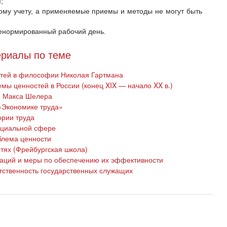
;
ому учету, а применяемые приемы и методы не могут быть
енормированный рабочий день.
риалы по теме
стей в философии Николая Гартмана
емы ценностей в России (конец XIX — начало XX в.)
я Макса Шелера
«Экономике труда»
ории труда
социальной сфере
блема ценности
тях (Фрейбургская школа)
аций и меры по обеспечению их эффективности
тственность государственных служащих