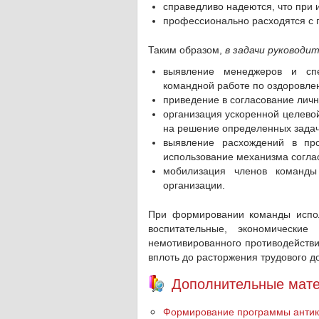
справедливо надеются, что при 
профессионально расходятся с п
Таким образом,
в задачи руководи
выявление менеджеров и спе
командной работе по оздоровле
приведение в согласование лич
организация ускоренной целево
на решение определенных зада
выявление расхождений в пр
использование механизма согла
мобилизация членов команд
организации.
При формировании команды испо
воспитательные, экономически
немотивированного противодействи
вплоть до расторжения трудового д
Дополнительные мате
Формирование программы антик