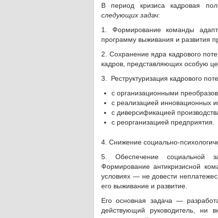
В период кризиса кадровая пол
следующих задач
:
1. Формирование команды адапт
программу выживания и развития п
2. Сохранение ядра кадрового поте
кадров, представляющих особую це
3. Реструктуризация кадрового пот
с организационными преобразов
с реализацией инновационных и
с диверсификацией производств
с реорганизацией предприятия.
4. Снижение социально-психологиче
5. Обеспечение социальной за
Формирование антикризисной ком
условиях — не довести неплатежес
его выживание и развитие.
Его основная задача — разработ
действующий руководитель, ни 