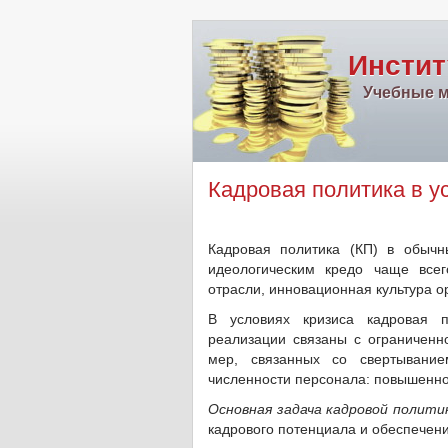
Инстит
Учебные м
Кадровая политика в у
Кадровая политика (КП) в обычн
идеологическим кредо чаще всег
отрасли, инновационная культура о
В условиях кризиса кадровая п
реализации связаны с ограниченн
мер, связанных со свертывани
численности персонала: повышенно
Основная задача кадровой политик
кадрового потенциала и обеспечен