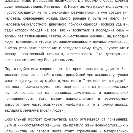
Царящая ныне в обществе бездуховность в первую очередь калечит
души молодых людей. Как пишет В. Распутин, «из нашей молодежи не
просто создается нечто с неясными результатами, а уже создан тип
человека, совершенно новый, какого раньше и быть не могло. Тип
человека безжалостного, циничного, поклоняющегося «госпоже удаче»,
ради которой пойдет на все. Так их воспитали в последние семь –
восемь лет телевидение, газеты, общественное мнение». Да, молодые
люди, включаясь в стихию криминализованных рыночных отношений,
быстро усваивают презрение к созидательному труду, неуважение к
закону, нравственный нигилизм, агрессивность. Это деструктивно
влияет на всю систему Вооруженных сил.
Под воздействием социогенных факторов открытость, дружелюбие,
коллективизм, столь свойственные российской ментальности, уступают
место индивидуализму, грубости, жестокости. Такие понятия, как дружба,
честность, взаимовыручка, пока еще проявляются в неформальных
группах, основанных на принципах землячества и национальной
принадлежности. Зато между национальными и земляческими
микрогруппами часто вспыхивают конфликты, а то и прямая вражда,
ведущая к увечьям и гибели людей.
Социальный портрет контрактника мало отличается от призывника.
59% из них составляют женщины, как правило, жены военнослужащих. У
большинства на первом месте стоит стремление к материальной