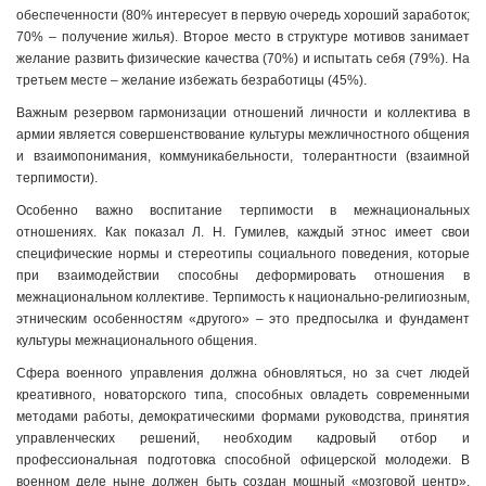
обеспеченности (80% интересует в первую очередь хороший заработок;
70% – получение жилья). Второе место в структуре мотивов занимает
желание развить физические качества (70%) и испытать себя (79%). На
третьем месте – желание избежать безработицы (45%).
Важным резервом гармонизации отношений личности и коллектива в
армии является совершенствование культуры межличностного общения
и взаимопонимания, коммуникабельности, толерантности (взаимной
терпимости).
Особенно важно воспитание терпимости в межнациональных
отношениях. Как показал Л. Н. Гумилев, каждый этнос имеет свои
специфические нормы и стереотипы социального поведения, которые
при взаимодействии способны деформировать отношения в
межнациональном коллективе. Терпимость к национально-религиозным,
этническим особенностям «другого» – это предпосылка и фундамент
культуры межнационального общения.
Сфера военного управления должна обновляться, но за счет людей
креативного, новаторского типа, способных овладеть современными
методами работы, демократическими формами руководства, принятия
управленческих решений, необходим кадровый отбор и
профессиональная подготовка способной офицерской молодежи. В
военном деле ныне должен быть создан мощный «мозговой центр»,